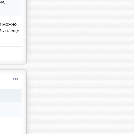
ии,
ки можно
 быть еще