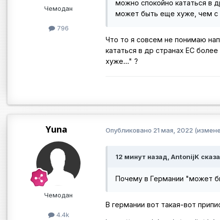
можно спокойно кататься в др
Чемодан
может быть еще хуже, чем с
796
Что то я совсем не понимаю на
кататься в др странах ЕС более
хуже..." ?
Yuna
Опубликовано
21 мая, 2022
(измене
12 минут назад, AntonijK сказа
Почему в Германии "может бы
Чемодан
В германии вот такая-вот припис
4.4k