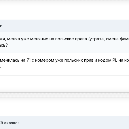
л:
мя, менял уже меняные на польские права (утрата, смена фам
ась?
менилась на 71 с номером уже польских прав и кодом PL на к
.
ER сказал: