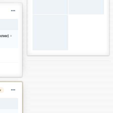
илии) -
ы