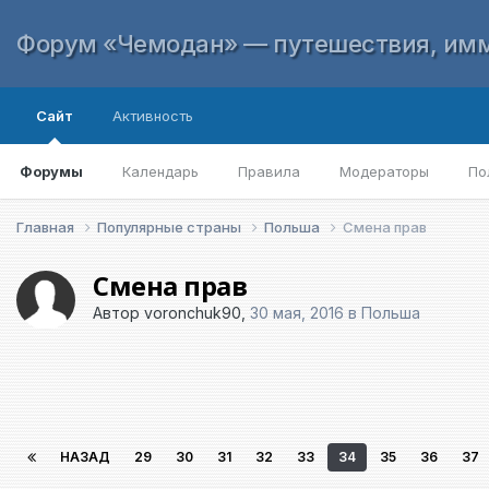
Форум «Чемодан» — путешествия, имм
Сайт
Активность
Форумы
Календарь
Правила
Модераторы
По
Главная
Популярные страны
Польша
Смена прав
Смена прав
Автор
voronchuk90
,
30 мая, 2016
в
Польша
НАЗАД
29
30
31
32
33
34
35
36
37