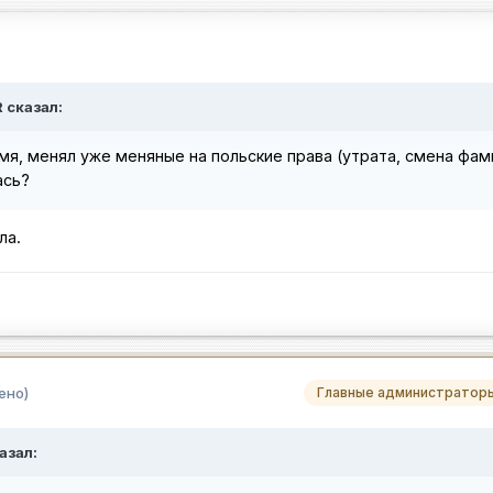
R сказал:
мя, менял уже меняные на польские права (утрата, смена фам
ась?
ла.
ено)
Главные администратор
азал: