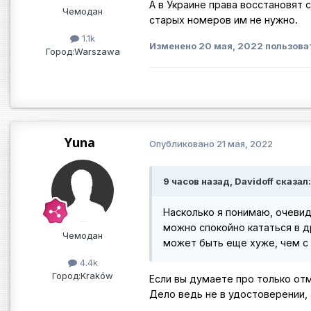
А в Украине права восстановят
Чемодан
старых номеров им не нужно.
1.1k
Изменено
20 мая, 2022
пользоват
Город:
Warszawa
Yuna
Опубликовано
21 мая, 2022
9 часов назад, Davidoff сказал:
Насколько я понимаю, очевид
можно спокойно кататься в др
Чемодан
может быть еще хуже, чем с
4.4k
Город:
Kraków
Если вы думаете про только отм
Дело ведь не в удостоверении, 