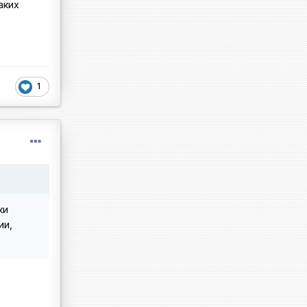
аких
1
ки
ии,