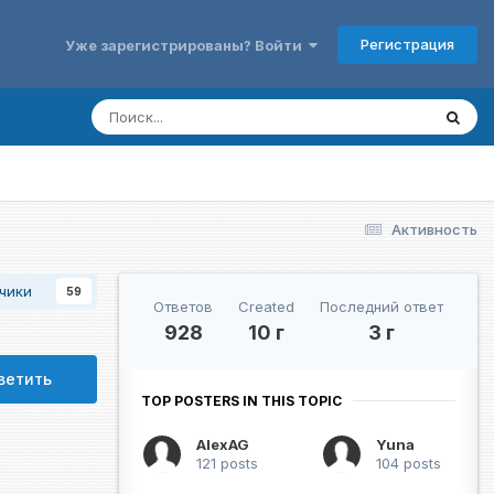
Регистрация
Уже зарегистрированы? Войти
Активность
чики
59
Ответов
Created
Последний ответ
928
10 г
3 г
ветить
TOP POSTERS IN THIS TOPIC
AlexAG
Yuna
121 posts
104 posts