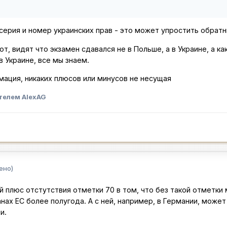
 серия и номер украинских прав - это может упростить обрат
ют, видят что экзамен сдавался не в Польше, а в Украине, а к
 Украине, все мы знаем.
мация, никаких плюсов или минусов не несущая
телем AlexAG
ено)
й плюс отстутствия отметки 70 в том, что без такой отметки
анах ЕС более полугода. А с ней, например, в Германии, може
и.