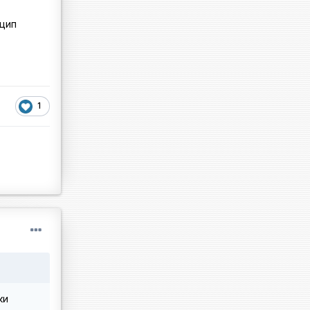
нцип
1
ки