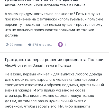
AlexAG
ответил
SuperGarryMom
тема в
Польша
А зачем придумывать такие сложности? Есть же пункт
про изменение на фактически используемые, и польские
версии тут подходят как нельзя лучше - просто потому,
что не польские произносятся поляками не так, как
должны.
29 июля
878 ответов
1
Гражданство через решение президента Польши
AlexAG
ответил
Dariush
тема в
Польша
Не важно, первый или нет - для выпуска любого довуда
для относительно взрослого человека (для которого
требуются отпечатки и образец подписи), нужен личный
визит в уженде. И это прямо указано на соотв.
странице. Без визита можно сделать довуд только
детям, но там все равно нужен личный визит с
ребенком, чтобы забрать его. Ну, либо привезти