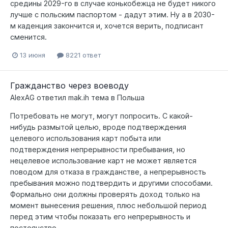
средины 2029-го в случае конькобежца не будет никого
лучше с польским паспортом - дадут этим. Ну а в 2030-
м каденция закончится и, хочется верить, подписант
сменится.
13 июня
8221 ответ
Гражданство через воеводу
AlexAG
ответил
mak.ih
тема в
Польша
Потребовать не могут, могут попросить. С какой-
нибудь размытой целью, вроде подтверждения
целевого использования карт побыта или
подтверждения непрерывности пребывания, но
нецелевое использование карт не может является
поводом для отказа в гражданстве, а непрерывность
пребывания можно подтвердить и другими способами.
Формально они должны проверять доход только на
момент вынесения решения, плюс небольшой период
перед этим чтобы показать его непрерывность и
постоянство.