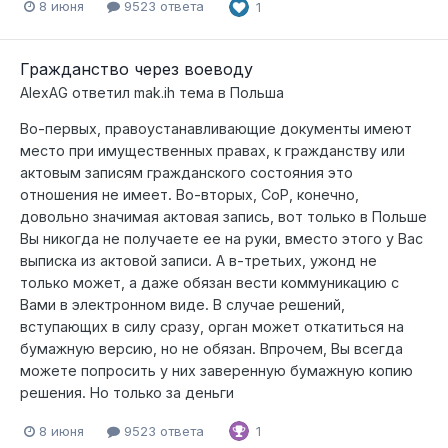
8 июня
9523 ответа
1
Гражданство через воеводу
AlexAG
ответил
mak.ih
тема в
Польша
Во-первых, правоустанавливающие документы имеют
место при имущественных правах, к гражданству или
актовым записям гражданского состояния это
отношения не имеет. Во-вторых, СоР, конечно,
довольно значимая актовая запись, вот только в Польше
Вы никогда не получаете ее на руки, вместо этого у Вас
выписка из актовой записи. А в-третьих, ужонд не
только может, а даже обязан вести коммуникацию с
Вами в электронном виде. В случае решений,
вступающих в силу сразу, орган может откатиться на
бумажную версию, но не обязан. Впрочем, Вы всегда
можете попросить у них заверенную бумажную копию
решения. Но только за деньги
8 июня
9523 ответа
1