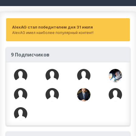
AlexAG стал победителем дня 31 июля
AlexAG имел наиболее популярный контент!
9 Подписчиков