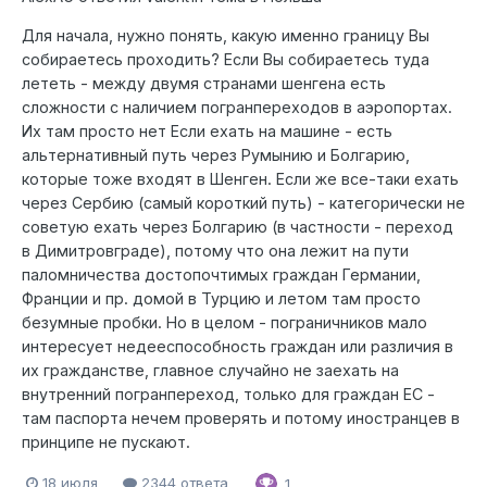
Для начала, нужно понять, какую именно границу Вы
собираетесь проходить? Если Вы собираетесь туда
лететь - между двумя странами шенгена есть
сложности с наличием погранпереходов в аэропортах.
Их там просто нет Если ехать на машине - есть
альтернативный путь через Румынию и Болгарию,
которые тоже входят в Шенген. Если же все-таки ехать
через Сербию (самый короткий путь) - категорически не
советую ехать через Болгарию (в частности - переход
в Димитровграде), потому что она лежит на пути
паломничества достопочтимых граждан Германии,
Франции и пр. домой в Турцию и летом там просто
безумные пробки. Но в целом - пограничников мало
интересует недееспособность граждан или различия в
их гражданстве, главное случайно не заехать на
внутренний погранпереход, только для граждан ЕС -
там паспорта нечем проверять и потому иностранцев в
принципе не пускают.
18 июля
2344 ответа
1