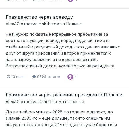
Гражданство через воеводу
AlexAG
ответил
mak.ih
тема в
Польша
Нет, нужно показать непрерывное пребывание за
соответствующий период перед подачей и иметь
стабильный и регулярный доход - это два независящих
друг от друга требования и второе применяется к
настоящему времени, а не к ретроспективе.
Ретроспективный доход нужен только на резидента.
13 июня
9523 ответа
1
Гражданство через решение президента Польши
AlexAG
ответил
Dariush
тема в
Польша
До летней олимпиады 2028-го года еще далеко, до
зимней 2030-го - еще дольше, так что спешить им
некуда - если до конца 27-го года в случае борца или