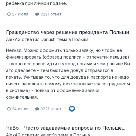
ребенка при личной подаче.
27 июля
8221 ответ
Гражданство через решение президента Польши
AlexAG
ответил
Dariush
тема в
Польша
Нельзя. Можно оформить только заявку, но чтобы ее
финализировать (образец подписи + отпечатки пальцев)
- нужно все равно идти в ужонд ногами и чем раньше Вы
это сделаете - тем быстрее довуд отправится в
печать. Учитывая то, что для довуда и паспорта не надо
ничего заполнять самому (все заполняется сотрудником
в системе) - польза от оформления заявки
сомнительная.
24 июля
8221 ответ
1
ЧаВо - Часто задаваемые вопросы по Польше...
AlexAG
ответил
valent1n
тема в
Польша