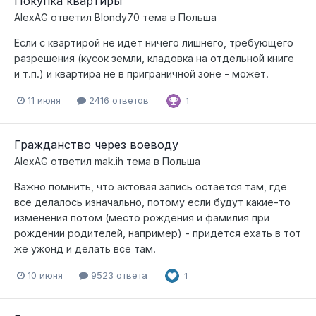
Покупка квартиры
AlexAG
ответил
Blondy70
тема в
Польша
Если с квартирой не идет ничего лишнего, требующего
разрешения (кусок земли, кладовка на отдельной книге
и т.п.) и квартира не в приграничной зоне - может.
11 июня
2416 ответов
1
Гражданство через воеводу
AlexAG
ответил
mak.ih
тема в
Польша
Важно помнить, что актовая запись остается там, где
все делалось изначально, потому если будут какие-то
изменения потом (место рождения и фамилия при
рождении родителей, например) - придется ехать в тот
же ужонд и делать все там.
10 июня
9523 ответа
1