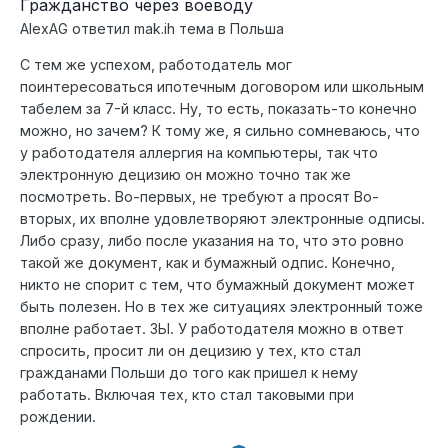
Гражданство через воеводу
AlexAG
ответил
mak.ih
тема в
Польша
С тем же успехом, работодатель мог
поинтересоваться ипотечным договором или школьным
табелем за 7-й класс. Ну, то есть, показать-то конечно
можно, но зачем? К тому же, я сильно сомневаюсь, что
у работодателя аллергия на компьютеры, так что
электронную децизию он можно точно так же
посмотреть. Во-первых, не требуют а просят Во-
вторых, их вполне удовлетворяют электронные одписы.
Либо сразу, либо после указания на то, что это ровно
такой же документ, как и бумажный одпис. Конечно,
никто не спорит с тем, что бумажный документ может
быть полезен. Но в тех же ситуациях электронный тоже
вполне работает. ЗЫ. У работодателя можно в ответ
спросить, просит ли он децизию у тех, кто стал
гражданами Польши до того как пришел к нему
работать. Включая тех, кто стал таковыми при
рождении.