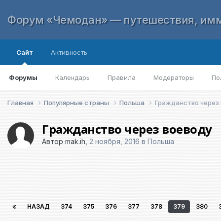
Форум «Чемодан» — путешествия, имм
Сайт
Активность
Форумы
Календарь
Правила
Модераторы
По
Главная
Популярные страны
Польша
Гражданство через
Гражданство через воеводу
Автор
mak.ih
,
2 ноября, 2016
в
Польша
НАЗАД
374
375
376
377
378
379
380