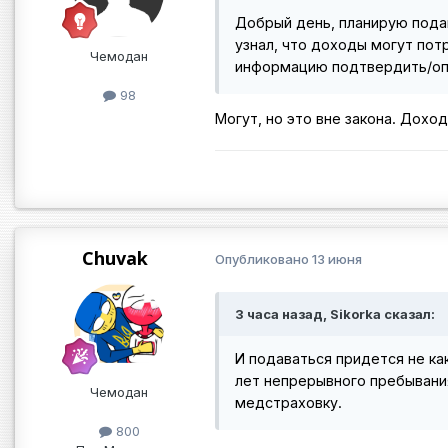
Добрый день, планирую пода
узнал, что доходы могут пот
Чемодан
информацию подтвердить/о
98
Могут, но это вне закона. Дох
Chuvak
Опубликовано
13 июня
3 часа назад, Sikorka сказал:
И подаваться придется не как
лет непрерывного пребывания
Чемодан
медстраховку.
800