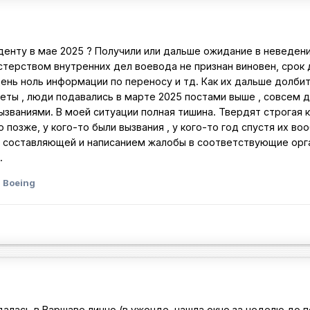
иденту в мае 2025 ? Получили или дальше ожидание в неведен
ерством внутренних дел воевода не признан виновен, срок 
 день ноль информации по переносу и тд. Как их дальше долбит
еты , люди подавались в марте 2025 постами выше , совсем 
ызваниями. В моей ситуации полная тишина. Твердят строгая к
о позже, у кого-то были вызвания , у кого-то год спустя их во
ой составляющей и написанием жалобы в соответствующие ор
.
 Boeing
алась в Варшаве лично (в ужонде, нашла окно за неделю до п