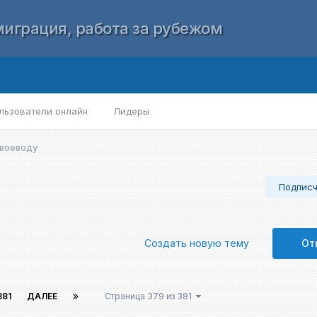
играция, работа за рубежом
льзователи онлайн
Лидеры
 воеводу
Подпис
Создать новую тему
От
381
ДАЛЕЕ
Страница 379 из 381