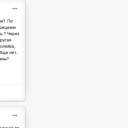
ии? По
децизии
ь ? Через
другая
олейка,
обще нет.
ганы?
одачи) по