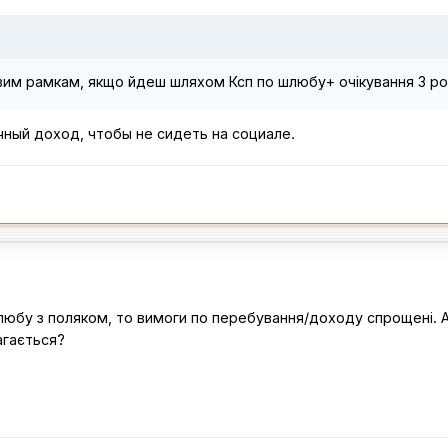
овим рамкам, якщо йдеш шляхом Ксп по шлюбу+ очікування 3 р
очный доход, чтобы не сидеть на социале.
юбу з поляком, то вимоги по перебування/доходу спрощені. А
агається?