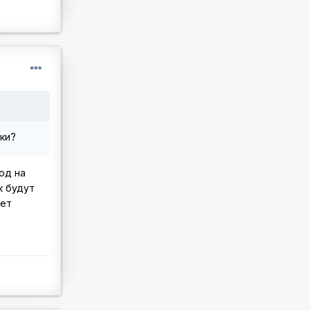
оки?
од на
к будут
лет