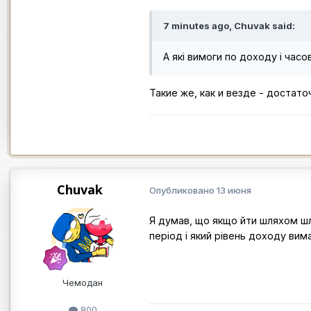
7 minutes ago, Chuvak said:
А які вимоги по доходу і час
Такие же, как и везде - достат
Chuvak
Опубликовано
13 июня
Я думав, що якщо йти шляхом шл
період і який рівень доходу вим
Чемодан
800