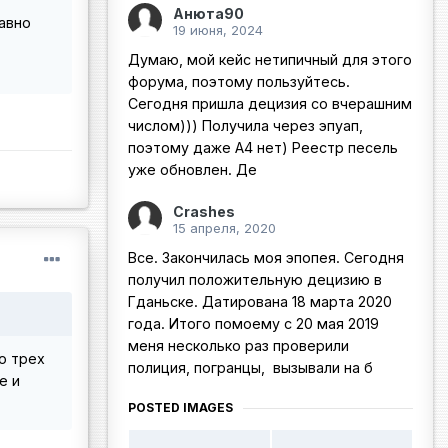
Анюта90
авно
19 июня, 2024
Думаю, мой кейс нетипичный для этого
форума, поэтому пользуйтесь.
Сегодня пришла децизия со вчерашним
числом))) Получила через эпуап,
поэтому даже А4 нет) Реестр песель
уже обновлен. Де
Crashes
15 апреля, 2020
Все. Закончилась моя эпопея. Сегодня
получил положительную децизию в
Гданьске. Датирована 18 марта 2020
года. Итого помоему с 20 мая 2019
меня несколько раз проверили
о трех
полиция, погранцы, вызывали на б
е и
POSTED IMAGES