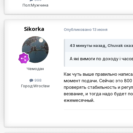
Пол:
Мужчина
Sikorka
Опубликовано
13 июня
43 минуты назад, Chuvak сказ
А які вимоги по доходу і час
Чемодан
Как чуть выше правильно написа
998
момент подачи. Сейчас это 800 
Город:
Wrocław
проверять стабильность и регу
везвание, и тогда надо будет по
ежемесячный.