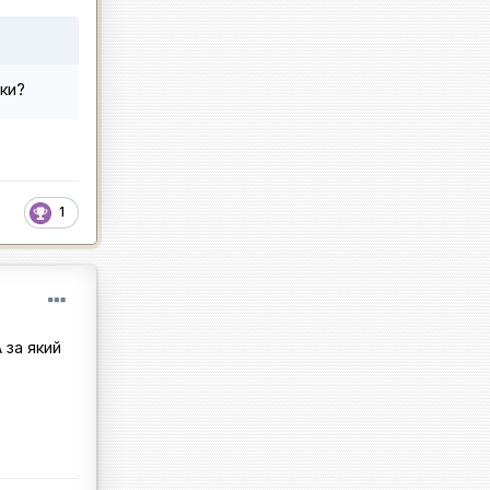
оки?
1
 за який