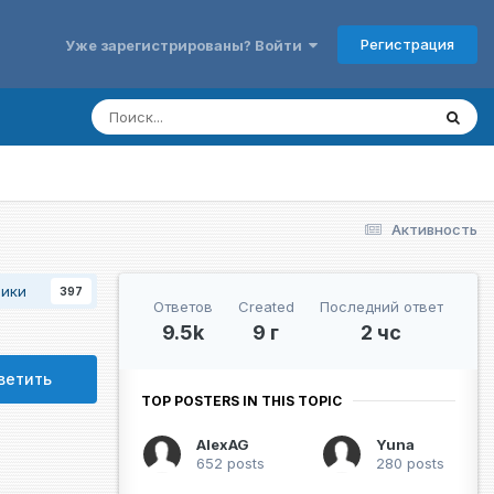
Регистрация
Уже зарегистрированы? Войти
Активность
чики
397
Ответов
Created
Последний ответ
9.5k
9 г
2 чс
ветить
TOP POSTERS IN THIS TOPIC
AlexAG
Yuna
652 posts
280 posts