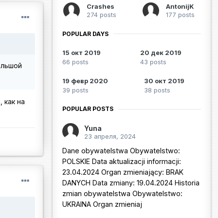
Crashes
AntonijK
274 posts
177 posts
POPULAR DAYS
15 окт 2019
20 дек 2019
66 posts
43 posts
ольшой
19 февр 2020
30 окт 2019
39 posts
38 posts
 как на
POPULAR POSTS
Yuna
23 апреля, 2024
Dane obywatelstwa Obywatelstwo:
POLSKIE Data aktualizacji informacji:
23.04.2024 Organ zmieniający: BRAK
DANYCH Data zmiany: 19.04.2024 Historia
zmian obywatelstwa Obywatelstwo:
UKRAINA Organ zmieniaj