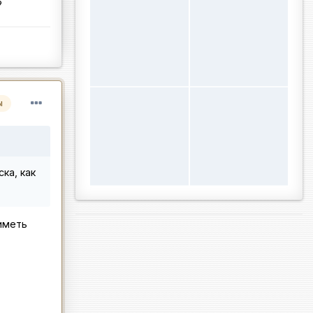
?
ы
ка, как
иметь