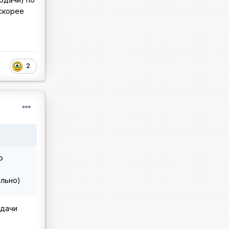
скорее
2
о
ильно)
ыдачи