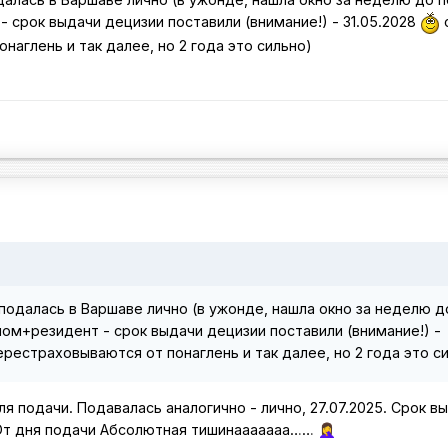
 срок выдачи децизии поставили (внимание!) - 31.05.2028
наглень и так далее, но 2 года это сильно)
подалась в Варшаве лично (в ужонде, нашла окно за неделю д
ном+резидент - срок выдачи децизии поставили (внимание!) -
рестраховываются от понаглень и так далее, но 2 года это с
я подачи. Подавалась аналогично - лично, 27.07.2025. Срок в
 От дня подачи Абсолютная тишинааааааа……
🤦‍♀️