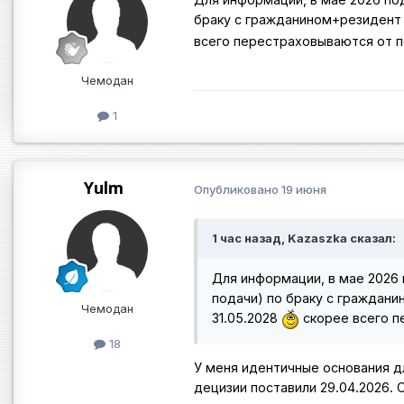
браку с гражданином+резидент -
всего перестраховываются от по
Чемодан
1
Yulm
Опубликовано
19 июня
1 час назад, Kazaszka сказал:
Для информации, в мае 2026 
подачи) по браку с граждани
Чемодан
31.05.2028
скорее всего пе
18
У меня идентичные основания дл
децизии поставили 29.04.2026.