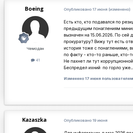
Boeing
Опубликовано
17 июня
(изменено)
Есть кто, кто подавался по рез
предыдущим понаглениям минист
вызначен на 15.06.2026. По сей
прокуратуру? Вижу тут есть отв
история тоже с понаглениями, в
Чемодан
по факту - кто-то раньше, кто-т
41
Не пахнет ли тут коррупционн
Беспредел ихний по горло уже..
Изменено
17 июня
пользователем
Kazaszka
Опубликовано
19 июня
Для информации, в мае 2026 под