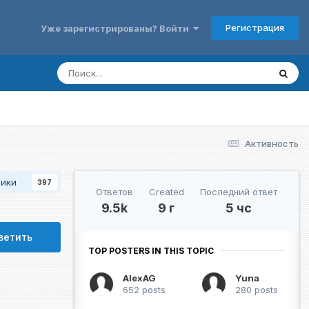
Регистрация
Уже зарегистрированы? Войти
Активность
чики
397
Ответов
Created
Последний ответ
9.5k
9 г
5 чс
ветить
TOP POSTERS IN THIS TOPIC
AlexAG
Yuna
652 posts
280 posts