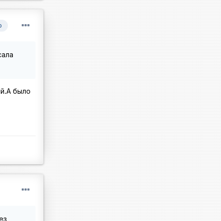
р
сала
ий.А было
ез