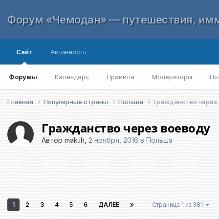
Форум «Чемодан» — путешествия, имм
Сайт
Активность
Форумы
Календарь
Правила
Модераторы
По
Главная
Популярные страны
Польша
Гражданство через
Гражданство через воеводу
Автор
mak.ih
,
2 ноября, 2016
в
Польша
1
2
3
4
5
6
ДАЛЕЕ
Страница 1 из 381