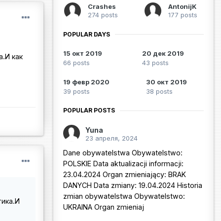
Crashes
AntonijK
274 posts
177 posts
POPULAR DAYS
15 окт 2019
20 дек 2019
.И как
66 posts
43 posts
19 февр 2020
30 окт 2019
39 posts
38 posts
POPULAR POSTS
Yuna
23 апреля, 2024
Dane obywatelstwa Obywatelstwo:
POLSKIE Data aktualizacji informacji:
23.04.2024 Organ zmieniający: BRAK
DANYCH Data zmiany: 19.04.2024 Historia
zmian obywatelstwa Obywatelstwo:
тика.И
UKRAINA Organ zmieniaj