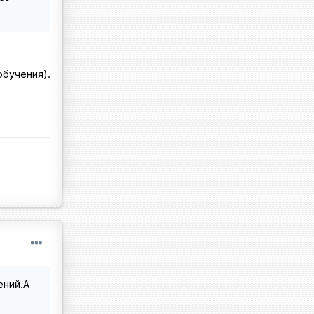
обучения).
ений.А