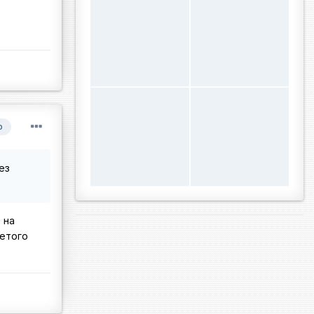
р
ез
 на
 етого