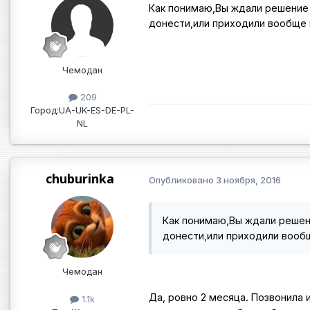
Как понимаю,Вы ждали решение 
донести,или приходили вообще 
Чемодан
209
Город:
UA-UK-ES-DE-PL-
NL
chuburinka
Опубликовано
3 ноября, 2016
Как понимаю,Вы ждали решени
донести,или приходили вообщ
Чемодан
Да, ровно 2 месяца. Позвонила 
1.1k