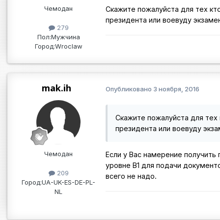
Чемодан
Скажите пожалуйста для тех кт
президента или воевуду экзамен
279
Пол:
Мужчина
Город:
Wroclaw
mak.ih
Опубликовано
3 ноября, 2016
Скажите пожалуйста для тех 
президента или воевуду экза
Чемодан
Если у Вас намерение получить
уровне В1 для подачи документо
209
всего не надо.
Город:
UA-UK-ES-DE-PL-
NL