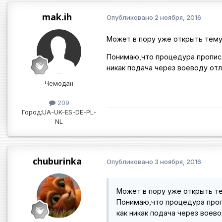
mak.ih
Опубликовано
2 ноября, 2016
Может в пору уже открыть тему
Понимаю,что процедура прописа
никак подача через воеводу отл
Чемодан
209
Город:
UA-UK-ES-DE-PL-
NL
chuburinka
Опубликовано
3 ноября, 2016
Может в пору уже открыть т
Понимаю,что процедура проп
как никак подача через воев