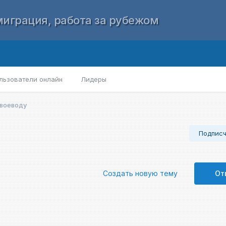
играция, работа за рубежом
льзователи онлайн
Лидеры
 воеводу
Подпис
Создать новую тему
От