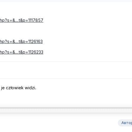
php?s=&...t&p=1117857
hp?s=&...t&p=1126163
php?s=&...t&p=1126233
je człowiek widzi.
Авто