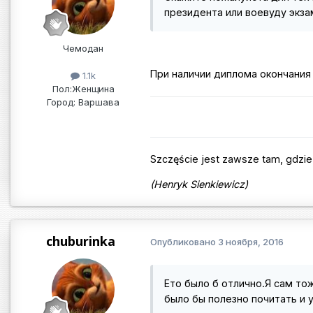
президента или воевуду экза
Чемодан
При наличии диплома окончания 
1.1k
Пол:
Женщина
Город:
Варшава
Szczęście jest zawsze tam, gdzie 
(Henryk Sienkiewicz)
chuburinka
Опубликовано
3 ноября, 2016
Ето было б отлично.Я сам то
было бы полезно почитать и у