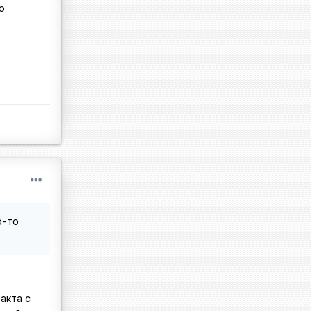
о
о-то
акта с