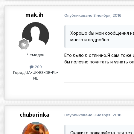
mak.ih
Опубликовано
3 ноября, 2016
Хорошо бы мои сообщения на
много и подробно.
Чемодан
Ето было б отлично.Я сам тоже 
бы полезно почитать и узнать о
209
Город:
UA-UK-ES-DE-PL-
NL
chuburinka
Опубликовано
3 ноября, 2016
Скажите пожалуйста для тех 