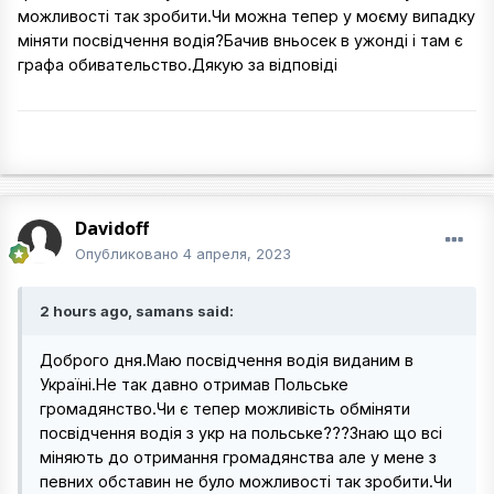
можливості так зробити.Чи можна тепер у моєму випадку
міняти посвідчення водія?Бачив вньосек в ужонді і там є
графа обивательство.Дякую за відповіді
Davidoff
Опубликовано
4 апреля, 2023
2 hours ago, samans said:
Доброго дня.Маю посвідчення водія виданим в
Україні.Не так давно отримав Польське
громадянство.Чи є тепер можливість обміняти
посвідчення водія з укр на польське???Знаю що всі
міняють до отримання громадянства але у мене з
певних обставин не було можливості так зробити.Чи