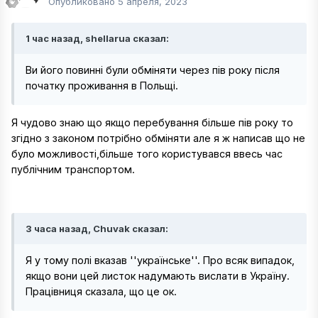
Опубликовано
5 апреля, 2023
1 час назад, shellarua сказал:
Ви його повинні були обміняти через пів року після
початку проживання в Польщі.
Я чудово знаю що якщо перебування більше пів року то
згідно з законом потрібно обміняти але я ж написав що не
було можливості,більше того користувався ввесь час
публічним транспортом.
3 часа назад, Chuvak сказал:
Я у тому полі вказав ''українське''. Про всяк випадок,
якщо вони цей листок надумають вислати в Україну.
Працівниця сказала, що це ок.