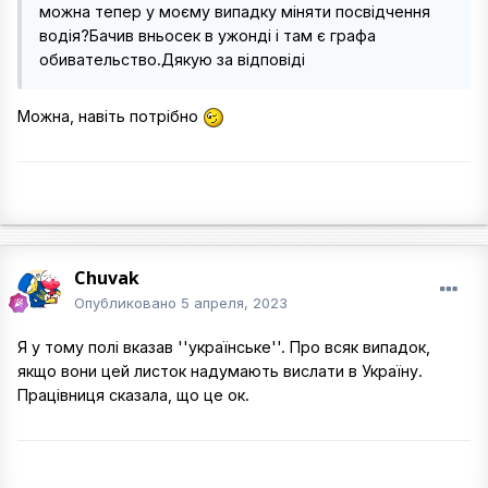
можна тепер у моєму випадку міняти посвідчення
водія?Бачив вньосек в ужонді і там є графа
обивательство.Дякую за відповіді
Можна, навіть потрібно
Chuvak
Опубликовано
5 апреля, 2023
Я у тому полі вказав ''українське''. Про всяк випадок,
якщо вони цей листок надумають вислати в Україну.
Працівниця сказала, що це ок.