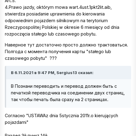
Art.5.
4.Prawo jazdy, októrym mowa wart.4ust.1pkt2lit.aib,
stwierdza posiadanie uprawnienia do kierowania
odpowiednim pojazdem silnikowym na terytorium
Rzeczypospolitej Polskiej w okresie 6 miesięcy od dnia
rozpoczęcia stałego lub czasowego pobytu.
Наверное тут достаточно просто должно трактоваться.
Полгода с момента получения карты "stałego lub
czasowego pobytu" ???
В 6.11.2021 в 9:47 PM, Sergius13 сказал:
В Познани переводить и перевод должен быть с
печаткой переводчика на соединении двух страниц,
так чтобы печать была сразу на 2 страницах.
Согласно "USTAWAz dnia 5stycznia 2011r.o kierujących
pojazdami"
Раздел 3й пункт 14й.