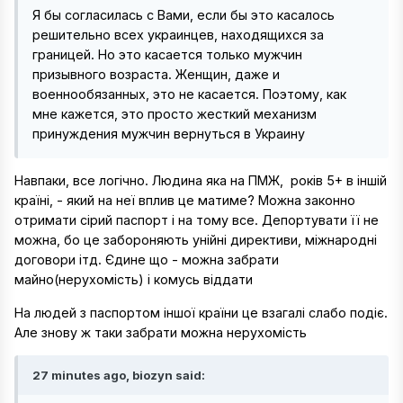
Я бы согласилась с Вами, если бы это касалось
решительно всех украинцев, находящихся за
границей. Но это касается только мужчин
призывного возраста. Женщин, даже и
военнообязанных, это не касается. Поэтому, как
мне кажется, это просто жесткий механизм
принуждения мужчин вернуться в Украину
Навпаки, все логічно. Людина яка на ПМЖ, років 5+ в іншій
країні, - який на неї вплив це матиме? Можна законно
отримати сірий паспорт і на тому все. Депортувати її не
можна, бо це забороняють унійні директиви, міжнародні
договори ітд. Єдине що - можна забрати
майно(нерухомість) і комусь віддати
На людей з паспортом іншої країни це взагалі слабо подіє.
Але знову ж таки забрати можна нерухомість
27 minutes ago, biozyn said: