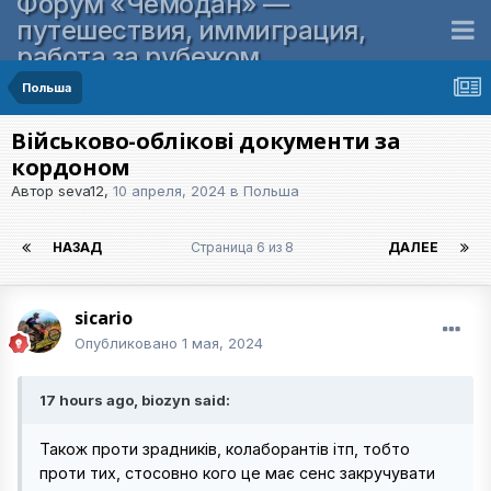
Форум «Чемодан» —
путешествия, иммиграция,
работа за рубежом
Польша
Військово-облікові документи за
кордоном
Автор
seva12
,
10 апреля, 2024
в
Польша
НАЗАД
Страница 6 из 8
ДАЛЕЕ
sicario
Опубликовано
1 мая, 2024
17 hours ago, biozyn said:
Також проти зрадників, колаборантів ітп, тобто
проти тих, стосовно кого це має сенс закручувати