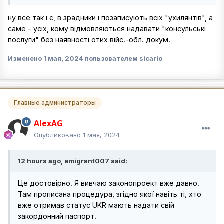
ну все так і є, в зрадники і позаписують всіх "ухилянтів", а
саме - усіх, кому відмовляються надавати "консульські
послуги" без наявності отих війс.-обл. докум.
Изменено
1 мая, 2024
пользователем sicario
Главные администраторы
AlexAG
Опубликовано
1 мая, 2024
12 hours ago, emigrant007 said:
Це достовірно. Я вивчаю законопроект вже давно.
Там прописана процедура, згідно якої навіть ті, хто
вже отримав статус UKR мають надати свій
закордонний паспорт.