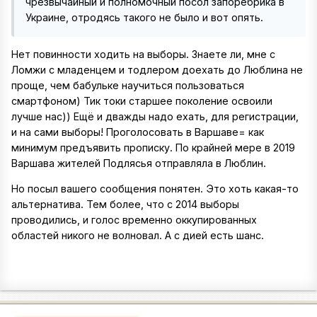
чрезвычайный и полномочный посол запоребрика в
Украине, отродясь такого не было и вот опять.
Нет повинности ходить на выборы. Знаете ли, мне с
Ломжи с младенцем и тодлером доехать до Люблина не
проще, чем бабульке научиться пользоваться
смартфоном) Тик токи старшее поколение освоили
лучше нас)) Ещё и дважды надо ехать, для регистрации,
и на сами выборы! Проголосовать в Варшаве= как
минимум предъявить прописку. По крайней мере в 2019
Варшава жителей Подлясья отправляла в Люблин.
Но посыл вашего сообщения понятен. Это хоть какая-то
альтернатива. Тем более, что с 2014 выборы
проводились, и голос временно оккупированных
областей никого не волновал. А с дией есть шанс.