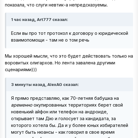
показала, что слуги невтик-а непредсказуемы.
1 час назад, Art777 сказал:
Если вы про тот протокол к договору о юридической
взаимопомощи - там не о том речь
Мы хорошей мысли, что это будет действовать только на
воровитых олигархов. Но лента завалена другими
сценариями)))
3 минуты назад, AlexAG сказал:
Я прямо представляю, как 70-летняя бабушка на
временно
окупированных территориях берет свой
новенький айфон или телефон на андроиде,
открывает там Дію и голосует за кандидата, за
которого хотела бы. Да и у более юных избирателей
могут быть нюансы - как говорил в свое время