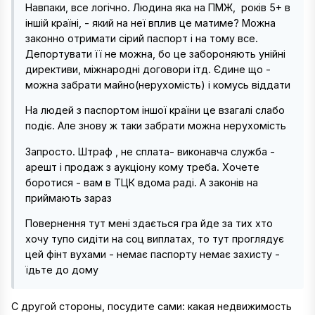
Навпаки, все логічно. Людина яка на ПМЖ, років 5+ в
іншій країні, - який на неї вплив це матиме? Можна
законно отримати сірий паспорт і на тому все.
Депортувати її не можна, бо це забороняють унійні
директиви, міжнародні договори ітд. Єдине що -
можна забрати майно(нерухомість) і комусь віддати
На людей з паспортом іншої країни це взагалі слабо
подіє. Але знову ж таки забрати можна нерухомість
Запросто. Штраф , не сплата- виконавча служба -
арешт і продаж з аукціону кому треба. Хочете
боротися - вам в ТЦК вдома раді. А законів на
приймають зараз
Повернення тут мені здається гра йде за тих хто
хочу тупо сидіти на соц виплатах, то тут проглядує
цей фінт вухами - немає паспорту немає захисту -
їдьте до дому
C другой стороны, посудите сами: какая недвижимость