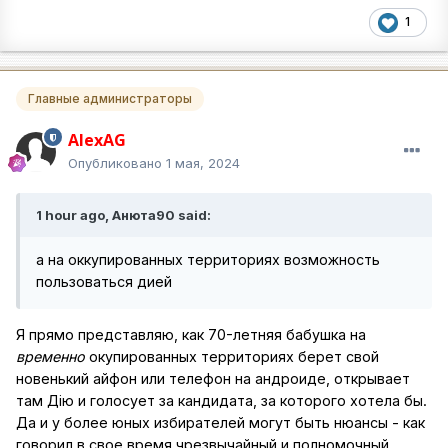
1
Главные администраторы
AlexAG
Опубликовано
1 мая, 2024
1 hour ago, Анюта90 said:
а на оккупированных территориях возможность
пользоваться дией
Я прямо представляю, как 70-летняя бабушка на
временно
окупированных территориях берет свой
новенький айфон или телефон на андроиде, открывает
там Дію и голосует за кандидата, за которого хотела бы.
Да и у более юных избирателей могут быть нюансы - как
говорил в свое время чрезвычайный и полномочный