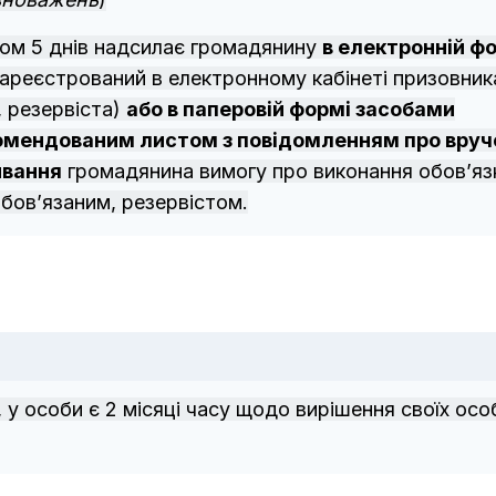
гом 5 днів надсилає громадянину
в електронній ф
зареєстрований в електронному кабінеті призовник
, резервіста)
або в паперовій формі засобами
комендованим листом з повідомленням про вруч
ивання
громадянина вимогу про виконання обов’яз
обов’язаним, резервістом.
 у особи є 2 місяці часу щодо вирішення своїх осо