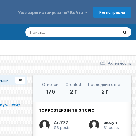
Регистрация
Уже зарегистрированы? Войти
Активность
чики
10
Ответов
Created
Последний ответ
176
2 г
2 г
овую тему
TOP POSTERS IN THIS TOPIC
Art777
biozyn
53 posts
31 posts