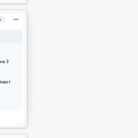
р
на 3
елают