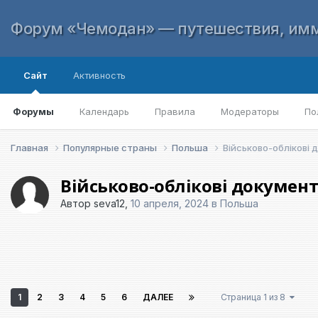
Форум «Чемодан» — путешествия, имм
Сайт
Активность
Форумы
Календарь
Правила
Модераторы
По
Главная
Популярные страны
Польша
Військово-облікові
Військово-облікові докумен
Автор
seva12
,
10 апреля, 2024
в
Польша
1
2
3
4
5
6
ДАЛЕЕ
Страница 1 из 8