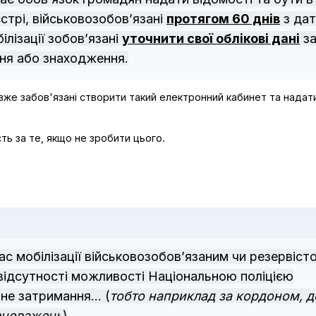
стрі, військовозобов’язані
протягом 60 днів
з да
лізації зобов’язані
уточнити свої облікові дані
з
ня або знаходження.
 вже забов'язані створити такий електронний кабинет та надати
ть за те, якщо не зробити цього.
час мобілізації військовозобов’язаним чи резервіст
 відсутності можливості Національною поліцією
не затримання... (
тобто наприклад за кордоном, д
овноважень
)