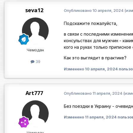
seva12
Опубликовано
10 апреля, 2024
(из
Подскажите пожалуйста,
в связи с последними изменени
консульствах для мужчин - как
кого на руках только приписное
Чемодан
Как это выглядит в практике?
39
Изменено
10 апреля, 2024
пользо
Art777
Опубликовано
11 апреля, 2024
(изм
Без поездки в Украину - очевид
Изменено
11 апреля, 2024
пользо
Чемодан