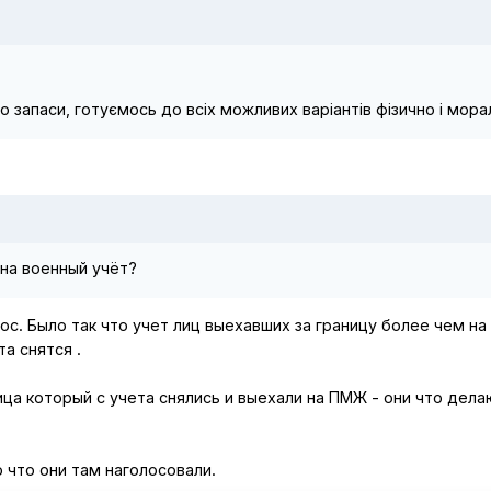
 запаси, готуємось до всіх можливих варіантів фізично і мора
 на военный учёт?
ос. Было так что учет лиц выехавших за границу более чем на
та снятся .
ица который с учета снялись и выехали на ПМЖ - они что дела
о что они там наголосовали.