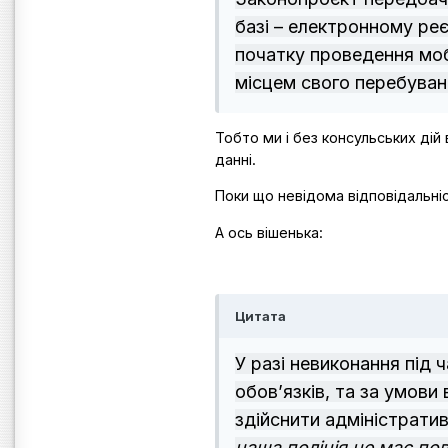
базі – електронному реє
початку проведення мобі
місцем свого перебуван
Тобто ми і без консульських дій
данні.
Поки що невідома відповідальніс
А ось вішенька:
Цитата
У разі невиконання під 
обов’язків, та за умови
здійснити адміністратив
наша поліція не має п