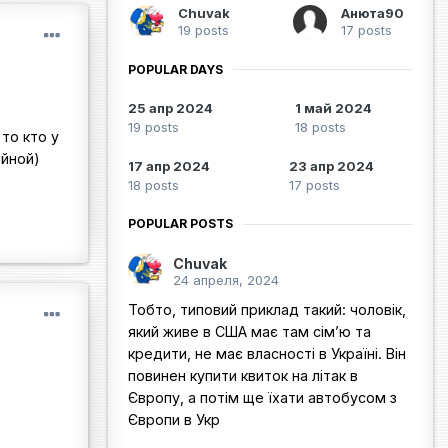
Chuvak
Анюта90
19 posts
17 posts
POPULAR DAYS
25 апр 2024
1 май 2024
19 posts
18 posts
то кто у
ойной)
17 апр 2024
23 апр 2024
18 posts
17 posts
POPULAR POSTS
Chuvak
24 апреля, 2024
Тобто, типовий приклад такий: чоловік,
який живе в США має там сім’ю та
кредити, не має власності в Україні. Він
повинен купити квиток на літак в
Європу, а потім ще їхати автобусом з
Європи в Укр