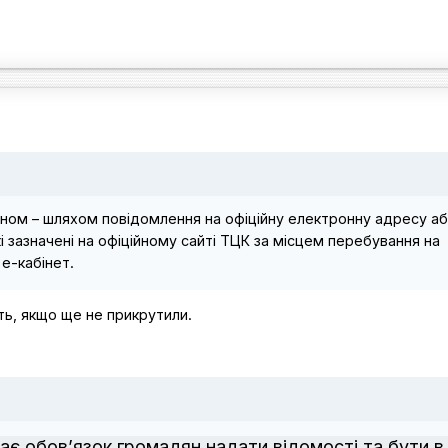
оном – шляхом повідомлення на офіційну електронну адресу аб
і зазначені на офіційному сайті ТЦК за місцем перебування на
 е-кабінет.
ть, якщо ще не прикрутили.
є обов’язок громадян надати відомості та бути в 