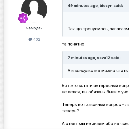
49 minutes ago, biozyn said:
Чемодан
Так що тренуємось, запасаємо
402
та понятно
7 minutes ago, seva12 said:
А в консульстве можно стать
Вот это кстати интересный вопр
не велся, вы обязаны были с уче
Теперь вот законный вопрос - л
теперь?
А ответ мы не знаем ибо не ясн