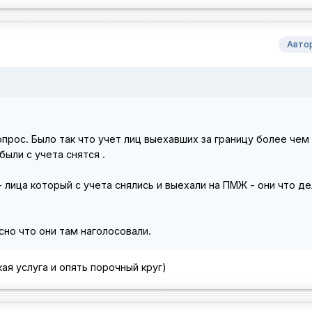
Авто
прос. Было так что учет лиц выехавших за границу более чем 
были с учета снятся .
- лица который с учета снялись и выехали на ПМЖ - они что д
ясно что они там наголосовали.
ая услуга и опять порочный круг)