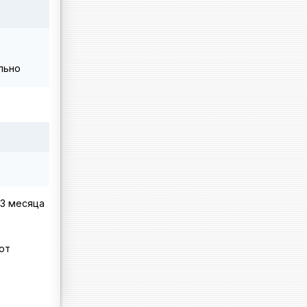
льно
 3 месяца
ют