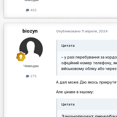
402
biozyn
Опубликовано
11 апреля, 2024
Цитата
– у разі перебування за корд
офіційний номер телефону, як
Чемодан
військовому обліку або через
275
A далі може Дію якось прикрутя
Але цікаве в іншому:
Цитата
Законопроєкт передбача