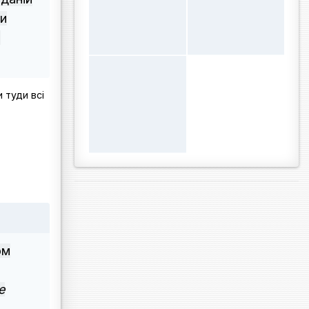
ти
а
 туди всі
ом
е