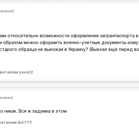
менено)
ями относительно возможности оформления загранпаспорта в
им образом можно оформить военно-учетные документы кому 
 старого образца не выезжая в Украину? (Выехал ещё перед в
вателем seva12
енено)
но никак. Вся ж задумка в этом
вателем Art777