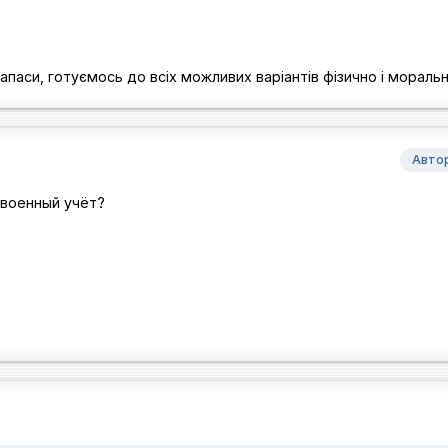
паси, готуємось до всіх можливих варіантів фізично і мораль
Авто
 военный учёт?