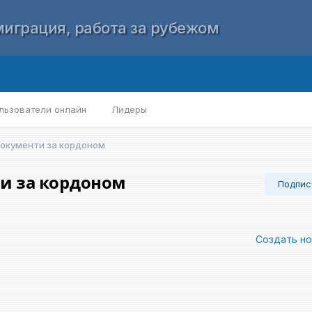
играция, работа за рубежом
льзователи онлайн
Лидеры
 документи за кордоном
ти за кордоном
Подпис
Создать н