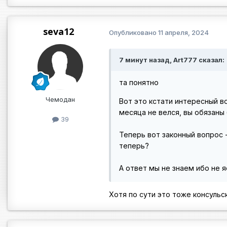
seva12
Опубликовано
11 апреля, 2024
7 минут назад, Art777 сказал:
та понятно
Чемодан
Вот это кстати интересный во
месяца не велся, вы обязаны 
39
Теперь вот законный вопрос 
теперь?
А ответ мы не знаем ибо не 
Хотя по сути это тоже консульск