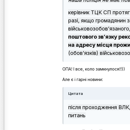
керівник ТЦК СП протя
разі, якщо громадянин 
військовозобов’язаного
поштового зв’язку ре
на адресу місця прож
(обов’язків) військовоз
ОПА! І все, коло замкнулося!!))
Але є і гарні новини:
Цитата
після проходження ВЛК,
питань