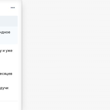
ендное
у и уже
месяцев
удучи