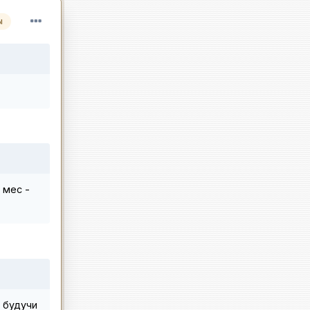
ы
6 мес -
е будучи