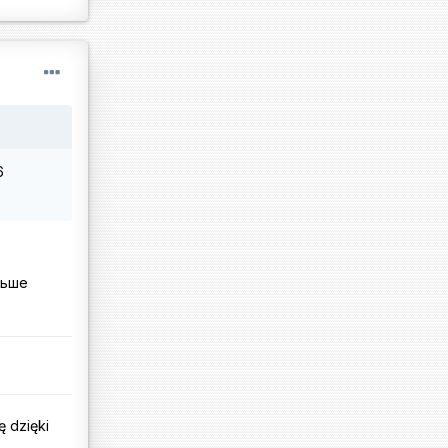
6
льше
ę dzięki