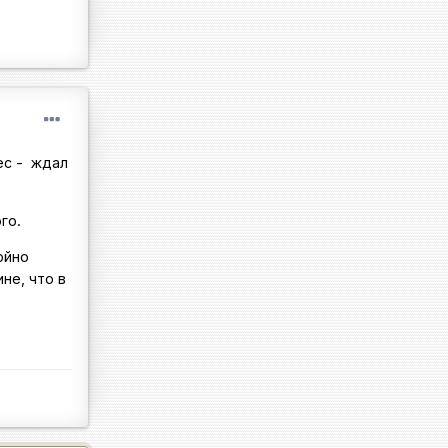
ес - ждал
го.
ойно
не, что в