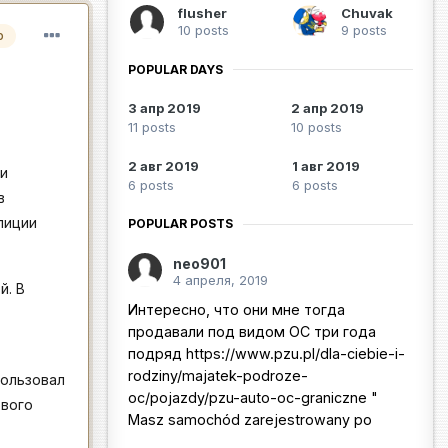
flusher
Chuvak
10 posts
9 posts
р
POPULAR DAYS
3 апр 2019
2 апр 2019
11 posts
10 posts
2 авг 2019
1 авг 2019
 и
6 posts
6 posts
в
лиции
POPULAR POSTS
neo901
4 апреля, 2019
й. В
Интересно, что они мне тогда
продавали под видом ОС три года
подряд https://www.pzu.pl/dla-ciebie-i-
rodziny/majatek-podroze-
пользовал
oc/pojazdy/pzu-auto-oc-graniczne "
ового
Masz samochód zarejestrowany po