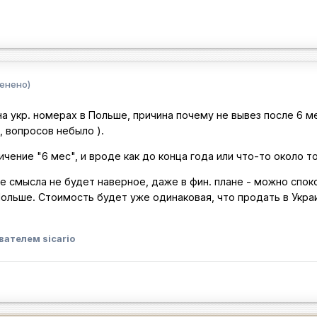
енено)
а укр. номерах в Польше, причина почему не вывез после 6 м
, вопросов небыло ).
чение "6 мес", и вроде как до конца года или что-то около то
ще смысла не будет наверное, даже в фин. плане - можно спок
ольше. Стоимость будет уже одинаковая, что продать в Украи
вателем sicario