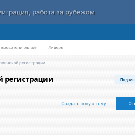
играция, работа за рубежом
льзователи онлайн
Лидеры
краинской регистрации
й регистрации
Подпис
Создать новую тему
От