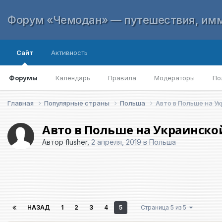
Форум «Чемодан» — путешествия, имм
Сайт
Активность
Форумы
Календарь
Правила
Модераторы
По
Главная
Популярные страны
Польша
Авто в Польше на У
Авто в Польше на Украинско
Автор
flusher
,
2 апреля, 2019
в
Польша
НАЗАД
1
2
3
4
5
Страница 5 из 5