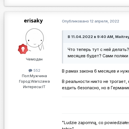
erisaky
Опубликовано
12 апреля, 2022
В 11.04.2022 в 9:40 AM, Maitre
Что теперь тут с ней делать
месяцев будет? Сами поляки 
Чемодан
552
В рамах закона 6 месяцев и нуж
Пол:
Мужчина
В реальности никто не трогает,
Город:
Warszawa
Интересы:
IT
ездить безопасно, но в Герман
"Ludzie zapomną, co powiedziałeś,
tobie"