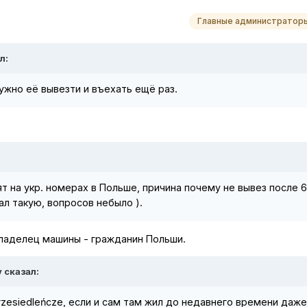
Главные администратор
л:
нужно её вывезти и въехать ещё раз.
т на укр. номерах в Польше, причина почему не вывез после 
ал такую, вопросов небыло ).
владелец машины - гражданин Польши.
y сказал:
rzesiedleńcze, если и сам там жил до недавнего времени даж