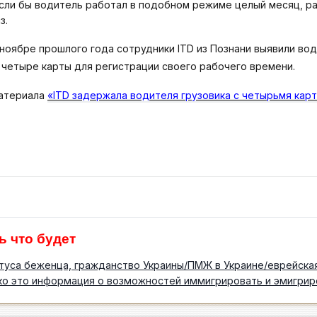
 Если бы водитель работал в подобном режиме целый месяц, р
з.
 ноябре прошлого года сотрудники ITD из Познани выявили во
 четыре карты для регистрации своего рабочего времени.
материала
«ITD задержала водителя грузовика с четырьмя кар
ь что будет
туса беженца, гражданство Украины/ПМЖ в Украине/еврейска
ко это информация о возможностей иммигрировать и эмигрир