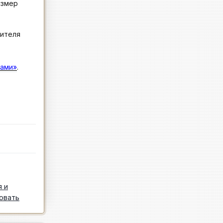
азмер
дителя
тами»
.
я и
овать