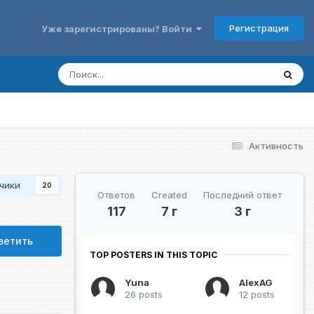
Регистрация
Уже зарегистрированы? Войти
Активность
чики
20
Ответов
Created
Последний ответ
117
7 г
3 г
ветить
TOP POSTERS IN THIS TOPIC
Yuna
AlexAG
26 posts
12 posts