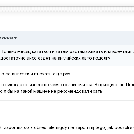
y сказал:
? Только месяц кататься и затем растамаживать или всё-таки 
достаточно лихо ездят на английских авто подолгу.
но её вывезти и въехать ещё раз.
 но никогда не известно чем это закончится. В принципе по По
ию я бы на такой машине не рекомендовал ехать.
 zapomną co zrobiłeś, ale nigdy nie zapomną tego, jak poczuli si