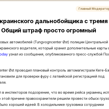
Главный Модерато
украинского дальнобойщика с тремя
. Общий штраф просто огромный
овых автомобилей (Tungvogncenter Øst) полиции Центральной
краинского водителя, который хранил дополнительные карты 
Today
узнал из сообщения, опубликованного пресс-службой По
enter Øst проводил плановый контроль автомагистрали Кеге-Бэ
тановили для проверки фуру с латвийской регистрацией под
еля.
л в инспекторов подозрение, что во время рейса украинец ис
о этой причине правоохранители решили провести обыск груз
 было хорошей идеей. В холодильнике грузовика сотрудники