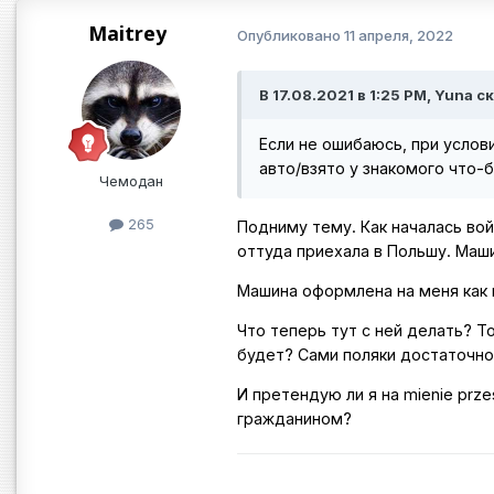
Maitrey
Опубликовано
11 апреля, 2022
В 17.08.2021 в 1:25 PM, Yuna с
Если не ошибаюсь, при услов
авто/взято у знакомого что-б
Чемодан
265
Подниму тему. Как началась вой
оттуда приехала в Польшу. Маши
Машина оформлена на меня как на
Что теперь тут с ней делать? Т
будет? Сами поляки достаточно 
И претендую ли я на mienie prz
гражданином?