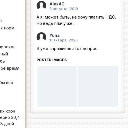
AlexAG
8 августа, 2019
А я, может быть, не хочу платить НДС.
л
Но ведь плачу же.
ых норм
Yuna
11 января, 2020
проехал
Я уже спрашивал этот вопрос.
ьный
POSTED IMAGES
обы
ное время
бы все
их крон
мерно 30,4
28 дней