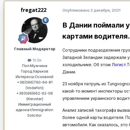
fregat222
Опубликовано
2 декабря, 2021
В Дании поймали 
картами водителя
Главный Модератор
Сотрудники подразделения груз
Западной Зеландии задержали у
10.5k
холодильнике. Об этом
Логист.
Пол:
Мужчина
Город:
Харьков
Дании.
Интересы:
Основной
+38(066)760-64-81
23 ноября патруль из Tungvognc
(Vodafon);
какой-то момент инспекторы ос
+38(096)662-92-08
управлением украинского водит
(Kievstar)
Иммиграционный
адвокат/Immigration
Анализ записей тахографа вызва
Solicitor
более одной карты водителя. П
автомобиля. Как оказалось, это