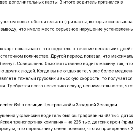
две дополнительных карты. В итоге водитель признался в
 учетом новых обстоятельств (три карты, которые использова
к выводу, что имело место серьезное нарушение установленн
х карт показывают, что водитель в течение нескольких дней 
остаточном количестве. Другой период показал, что максимал
 минут. Совершенно безответственно водить машину так, чт
ью других людей. Когда вы не отдыхаете, у вас более медлен
бавляете тяжелый грузовик и высокую скорость, то получается
ия. Требуется всего несколько секунд невнимательности, что
center Øst в полиции Центральной и Западной Зеландии
ушения украинский водитель был оштрафован на 60 тыс. датск
вийская транспортная компания – на 226 тыс. датских крон (при
еркнули, что перевозчику очень повезло, что из проверенных 