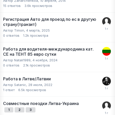
Автор
Zaharchenkoa
,
10 апреля, 2014
15
ответов
3.6k
просмотров
Регистрация Авто для проезд по ес в другую
страну(транзит)
Автор
Timon
,
4 марта, 2025
0
ответов
1.2k
просмотра
Работа для водителя-международника кат.
СЕ на ТЕНТ 85 евро сутки
Автор
Natali1989
,
4 ноября, 2024
0
ответов
2.1k
просмотров
Работа в Литве/Латвии
Автор
Satanic
,
28 июля, 2022
1
ответ
6.5k
просмотров
Совместные поездки Литва-Украина
1
2
3