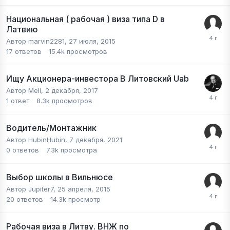
Национальная ( рабочая ) виза типа D в
Латвию
Автор
marvin2281
,
27 июля, 2015
17
ответов
15.4k
просмотров
Ищу Акционера-инвестора В Литовский Uab
Автор
Mell
,
2 декабря, 2017
1
ответ
8.3k
просмотров
Водитель/Монтажник
Автор
HubinHubin
,
7 декабря, 2021
0
ответов
7.3k
просмотра
Выбор школы в Вильнюсе
Автор
Jupiter7
,
25 апреля, 2015
20
ответов
14.3k
просмотр
Рабочая виза в Литву. ВНЖ по