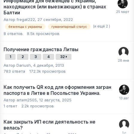
Информация для беженцев с Украины,
находящихся (или выезжающих) в странах
Балтии
Автор
fregat222
,
27 сентября, 2022
(и ещё 2 )
беженцы с украины
гуманитарный статус
8
ответов
8.5k
просмотров
Получение гражданства Литвы
1
2
3
4
32
Автор
Dariush
,
4 декабря, 2013
783
ответа
172.3k
просмотров
Как получить QR код для оформления загран
паспорта в Литве в Посольстве Украина.
Автор
artem2505
,
12 августа, 2025
1
ответ
2.2k
просмотров
Как закрыть ИП если деятельность не
велась?