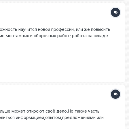
одписания договора? Правильно ли я понимаю, что
тодатель начнет платить новому работнику больничный?
жность научится новой профессии, или же повысить
ие монтажных и сборочных работ; работа на складе
график работы: пн. – пт 10/12 ч. сб по 7 часов; работа
 в зависимости от выработки; официальное
 работать и желание научиться; рабочая виза или
ойства звоните и пишите: - Константин (viber,
протяжении всего периода сотрудничества. Если Вам
му можно с вами связаться. Ниже один из наших
ольше,может откроют своё дело.Но также часть
 делиться информацией,опытом,предложениями или
венно).Может будут предложения работы,помощи в