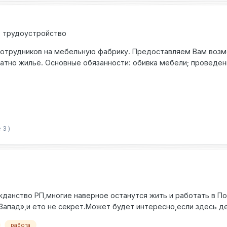
но ли я понимаю, что работник приступает к работе с даты п
ать работника в ZUS и сообщить, что он на карантине и рабо
м, трудоустройство
сотрудников на мебельную фабрику. Предоставляем Вам возмо
атно жильё. Основные обязанности: обивка мебели; проведен
Что мы можем вам предложить: зарплата от 14 zł/час (нетто); 
аботодатель; кроме ставки есть премия, которая начисляется
вания: мужчины; опыт работы не обязателен, главное желание
чным инструментом; ответственность. По вопросам трудоустр
ении национальной рабочей визы. Полное сопровождение на 
 3 )
er, Telegram, WatsApp) или же оставьте свой номер по которо
жданство РП,многие наверное останутся жить и работать в П
«Запад»,и ето не секрет.Может будет интересно,если здесь
ему,с чего начинать в той новой стране(кроме языка естест
работа