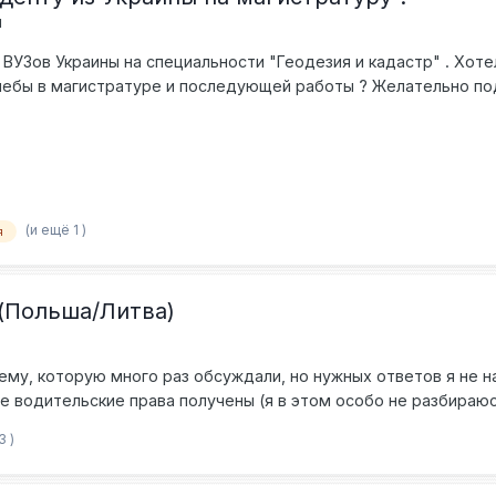
м
 ВУЗов Украины на специальности "Геодезия и кадастр" . Хоте
чебы в магистратуре и последующей работы ? Желательно по
(и ещё 1 )
я
(Польша/Литва)
ему, которую много раз обсуждали, но нужных ответов я не н
 водительские права получены (я в этом особо не разбираюсь,
го читала, что без опыта в ЕС и соваться нечего, потому что е
3 )
отом устроится на работу дальнобойщиком в Польше или Литве
о языков? Если да, то как в таком случае искать работу чело