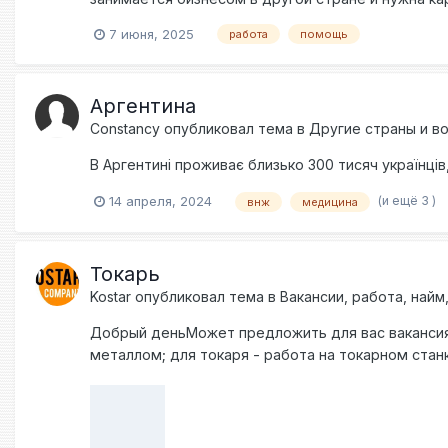
законодавством. Дагош Післар, голова комітету 
@Lowqual1t
ЄС, проте ці питання справді можна вирішити на р
7 июня, 2025
работа
помощь
Аргентина
Constancy
опубликовал тема в
Другие страны и в
В Аргентині проживає близько 300 тисяч українців,
(и ещё 3 )
14 апреля, 2024
внж
медицина
Токарь
Kostar
опубликовал тема в
Вакансии, работа, най
Добрый деньМожет предложить для вас вакансия
металлом; для токаря - работа на токарном ста
предложить: зарплата от 20-22 zł/час (нетто) р
виза или биометрический паспорт; ответственно
звоните и пишите: - Константин (viber, whatsap
периода сотрудничества. Если Вам удобно то мож