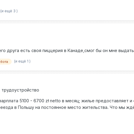
Константин
(и ещё 3 )
го друга есть своя пиццерия в Канаде,смог бы он мне выдать
(и ещё 1 )
абота
м, трудоустройство
зарплата 5100 - 6700 zł netto в месяц; жилье предоставляет 
еезда в Польшу на постоянное место жительства. Что мы ждё
ров резания; знание системы FANUS; подготовка к обработк
фициальной работы в Польше За подробностями пиши в личные 
аботавпольше #вакансия #польша #арматурщик #cnc #ЧПУ #be
удобно то можете написать на +48735009211 (Viber, Telegram