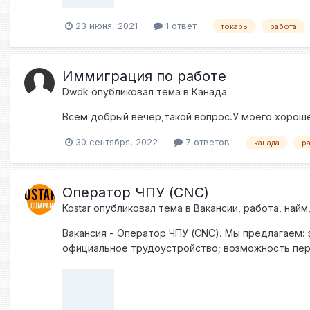
связаться. Ниже один из наших коммуникаторов 
23 июня, 2021
1 ответ
токарь
работа
Иммиграция по работе
Dwdk
опубликовал тема в
Канада
Всем добрый вечер,такой вопрос.У моего хороше
30 сентября, 2022
7 ответов
канада
р
Оператор ЧПУ (CNC)
Kostar
опубликовал тема в
Вакансии, работа, най
Вакансия - Оператор ЧПУ (CNC). Мы предлагаем: 
официальное трудоустройство; возможность пер
самостоятельный выбор инструментов и парамет
национальной рабочей визы и карты побыту для о
Whatsapp, Telegram) #kostarcompany #работа #р
#чпуфрезеровка #чпуобработка #чпуcnc Если Вам 