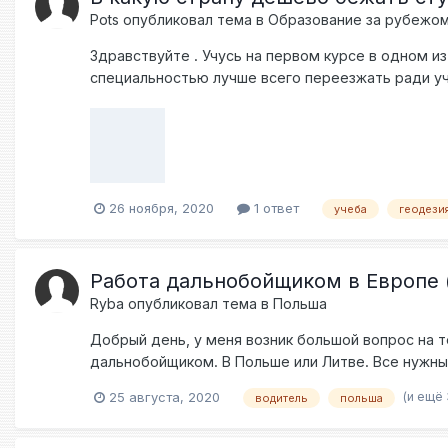
Pots
опубликовал тема в
Образование за рубежо
Здравствуйте . Учусь на первом курсе в одном из
специальностью лучше всего переезжать ради у
26 ноября, 2020
1 ответ
учеба
геодези
Работа дальнобойщиком в Европе 
Ryba
опубликовал тема в
Польша
Добрый день, у меня возник большой вопрос на т
дальнобойщиком. В Польше или Литве. Все нужные
нет главного: опыта работы и знания языка. Я мно
(и ещё 
25 августа, 2020
водитель
польша
вопрос, какой минимальный опыт нужен, чтобы п
какие-либо фирмы без знания польского/литовског