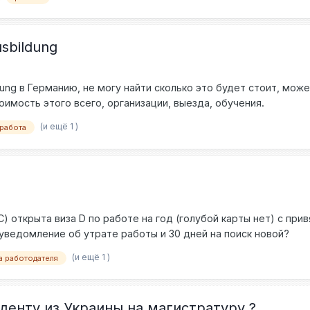
sbildung
ung в Германию, не могу найти сколько это будет стоит, мож
оимость этого всего, организации, выезда, обучения.
(и ещё 1 )
работа
С) открыта виза D по работе на год (голубой карты нет) с при
 уведомление об утрате работы и 30 дней на поиск новой?
(и ещё 1 )
а работодателя
денту из Украины на магистратуру ?