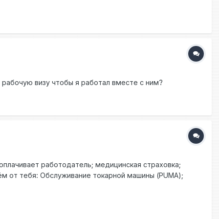
 рабочую визу чтобы я работал вместе с ним?
и оплачивает работодатель; медицинская страховка;
м от тебя: Обслуживание токарной машины (PUMA);
е материалов. Оказываем помощь в оформлении
сообщения или звони: Константин +48735009211 (Viber,
toniarz #фрезеровщик #токарь #чпустанок
, WatsApp) или же оставьте свой номер по которому