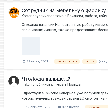
карантина? Что должно быть в договоре? Правиль
работодатель после этого должен зарегистриров
Сотрудник на мебельную фабрику
Kostar
опубликовал тема в
Вакансии, работа, най
Описание вакансии На постоянную работу ищем 
свою квалификацию, так же предоставляет беспл
мебельной фабрики; помочь на других должностях. 
по сменам; жилье предоставляет и оплачивает р
трудоустройство; получение нового опыта. Требо
биометрический паспорт; умение обращаться с ру
whatsapp, telegram) Оказываем помощь в оформл
(и ещё
23 июня, 2021
удобно то можете написать на +48735009211 (Vib
kostarcompany
работа
коммуникаторов Константин
Что/Куда дальше...?
mak.ih
опубликовал тема в
Польша
Здраствуйте. Многие наверное уже получили гра
новоиспечённых граждан страны ЕС смотрят на 
советами.Кто какую страну рассматривает и поч
12 августа, 2020
37 ответов
гражданство