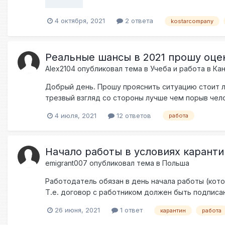
можно с вами связаться. Ниже один из наших комм
4 октября, 2021
2 ответа
#чпуфрезеровка #чпуобработка #чпуcnc #чпуста
kostarcompany
#работазарубежом #европа #виза #приглашение
#TIG #MIGAMAG #сварщик #разнорабочие#cnc #ЧП
#работатакаяработа #работаю #бесплатная #нар
Реальные шансы в 2021 прошу оце
Alex2104
опубликовал тема в
Учеба и работа в Ка
Добрый день. Прошу прояснить ситуацию стоит ли
трезвый взгляд со стороны лучше чем порыв чело
семьи. О себе 30 лет Оразование специалист, п
4 июля, 2021
12 ответов
работа
продаж и консультации в области спецсталей и цв
хорошо рынок и всю кухню от размещения на заво
сейчас вытяну а разговорный 6-7 мой конёк. Зан
Начало работы в условиях каранти
машины. Люблю собирать ПК это моё хобби могу п
emigrant007
опубликовал тема в
Польша
тестирование но так больше для общего развития
Дочка 5 лет. Вроде бы все. Спасибо за ответы ре
Работодатель обязан в день начала работы (кото
Т.е. договор с работником должен быть подписан 
выглядит в условиях карантина? В какой момент
26 июня, 2021
1 ответ
карантин
работа
находится на карантине? Юридически подписыват