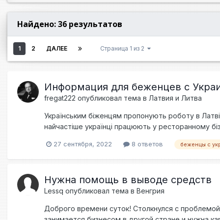
Найдено: 36 результатов
1
2
ДАЛЕЕ
Страница 1 из 2
Информация для беженцев с Украи
fregat222
опубликовал тема в
Латвия и Литва
Українським біженцям пропонують роботу в Латвії
найчастіше українці працюють у ресторанному бі
Укрінформ. Найбільш популярними галузями, де пра
27 сентября, 2022
8 ответов
беженцы с ук
готельний бізнес, здавання житла (284); робота у 
затребуваними виявилися такі спеціальності: допом
роздрібного магазину (195); покоївки (147); вчителі
Нужна помощь в выводе средств
господарської діяльності: перукарні та косметичні
Lessq
опубликовал тема в
Венгрия
діяльність (7). При цьому варто зазначити, що ча
раніше писав OBOZREVATEL, міністерка соцполіти
Доброго времени суток! Столкнулся с проблемой 
щоб податок на прибуток, податок на доходи фізи
занимается бизнесом в другой стране и нужна ка