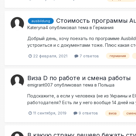
аренде жилья или бизнеса.
Стоимость программы Au
ausbildung
Kateryna4
опубликовал тема в
Германия
Добрый день, хочу поехать по программе Ausbild
устроиться и с документами тоже. Плюс какая ст
22 февраля, 2021
7 ответов
германия
Виза D по работе и смена работы
emigrant007
опубликовал тема в
Польша
Подскажите, а если у человека (не из Украины и Е
работодателя? Есть ли у него вообще 14 дней на
11 сентября, 2019
9 ответов
виза
смен
В какую страну дешево бежать сту