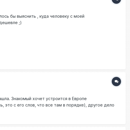
лось бы выяснить , куда человеку с моей
дешевле ;)
ашла. Знакомый хочет устроится в Европе
 это с его слов, что все там в порядке), другое дело
сли и возьмут, то все равно потом кинут. Тут появляется
? Другая проблема - это языковый барьер. Берут ли
веку не зная языка и без посредников? Я вызвалась