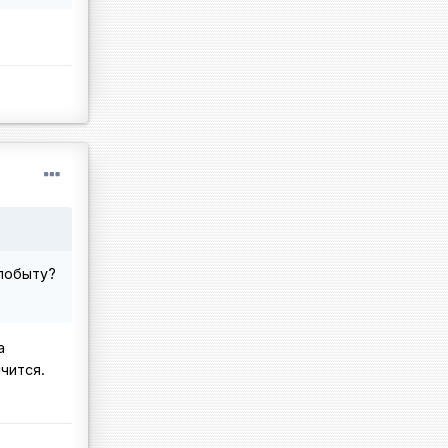
 побыту?
а
чится.