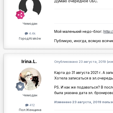
Думаю очередное ОБС.
Чемодан
Мой маленький недо-блог:
http:
4.4k
Город:
Kraków
Публикую, иногда, всякую всячи
Irina.L.
Опубликовано
23 августа, 2019
(из
Карта до 31 августа 2021 г. А за
Хотела записаться в эл.очеред
PS. И как же подаваться? В пос
была указана дата эл. брониров
Чемодан
Изменено
23 августа, 2019
пользо
412
Пол:
Женщина