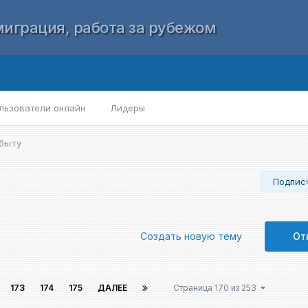
играция, работа за рубежом
льзователи онлайн
Лидеры
обыту
Подпис
Создать новую тему
От
173
174
175
ДАЛЕЕ
Страница 170 из 253