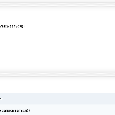
аписываться))
л:
 записываться))