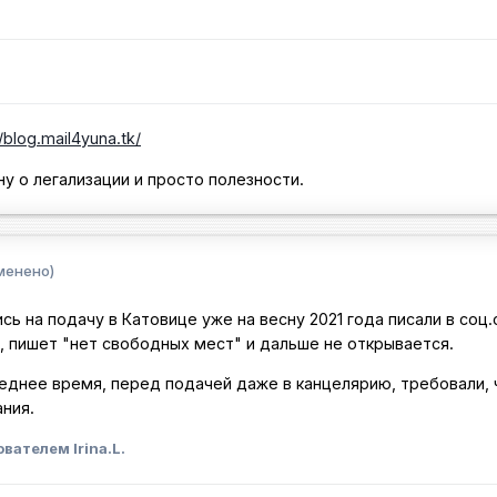
//blog.mail4yuna.tk/
ну о легализации и просто полезности.
менено)
пись на подачу в Катовице уже на весну 2021 года писали в соц.
ь, пишет "нет свободных мест" и дальше не открывается.
леднее время, перед подачей даже в канцелярию, требовали,
ания.
вателем Irina.L.