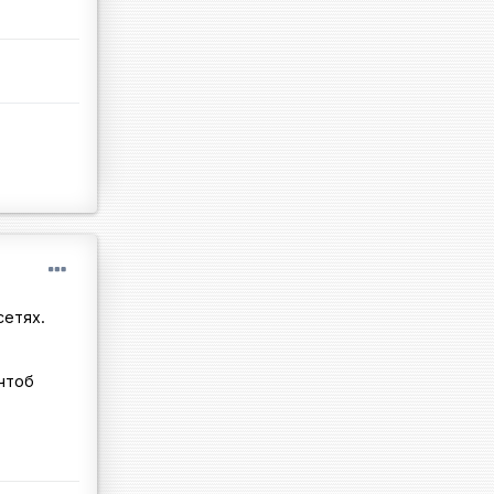
сетях.
 чтоб