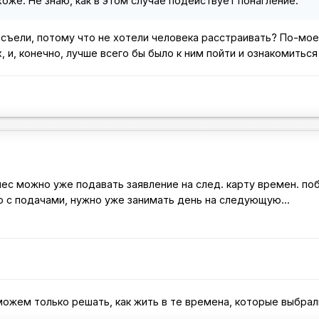
хоже. Не знаю, как в этом случае подействует понагление.
 съели, потому что не хотели человека расстраивать? По-мое
, и, конечно, лучше всего бы было к ним пойти и ознакомиться
мес можно уже подавать заявление на след. карту времен. по
ию с подачами, нужно уже занимать день на следующую...
ожем только решать, как жить в те времена, которые выбрали