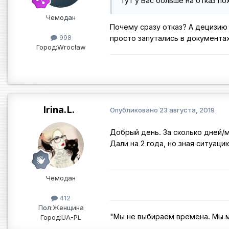
Тут у Вас больше на отказ по
Чемодан
Почему сразу отказ? А децизию
998
просто запутались в документах
Город:
Wrocław
Irina.L.
Опубликовано
23 августа, 2019
Добрый день. За сколько дней/
Дали на 2 года, но зная ситуац
Чемодан
412
Пол:
Женщина
"Мы не выбираем времена. Мы м
Город:
UA-PL