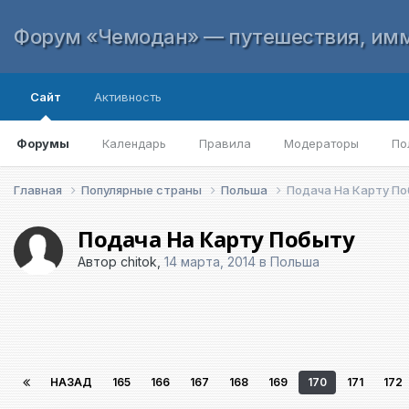
Форум «Чемодан» — путешествия, имм
Сайт
Активность
Форумы
Календарь
Правила
Модераторы
По
Главная
Популярные страны
Польша
Подача На Карту П
Подача На Карту Побыту
Автор
chitok
,
14 марта, 2014
в
Польша
НАЗАД
165
166
167
168
169
170
171
172