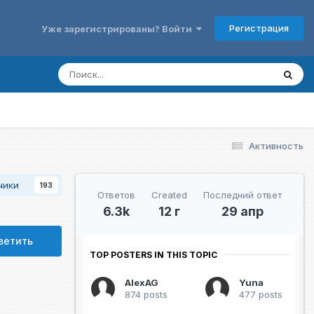
Регистрация
Уже зарегистрированы? Войти
Активность
чики
193
Ответов
Created
Последний ответ
6.3k
12 г
29 апр
ветить
TOP POSTERS IN THIS TOPIC
AlexAG
Yuna
874 posts
477 posts