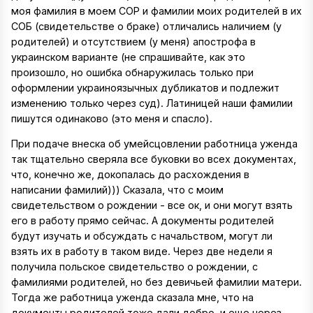
моя фамилия в моем СОР и фамилии моих родителей в их
СОБ (свидетельстве о браке) отличались наличием (у
родителей) и отсутствием (у меня) апострофа в
украинском варианте (не спрашивайте, как это
произошло, но ошибка обнаружилась только при
оформлении украиноязычных дубликатов и подлежит
изменению только через суд). Латиницей наши фамилии
пишутся одинаково (это меня и спасло).
При подаче внеска об умейсцовлении работница уженда
так тщательно сверяла все буковки во всех документах,
что, конечно же, докопалась до расхождения в
написании фамилий))) Сказала, что с моим
свидетельством о рождении - все ок, и они могут взять
его в работу прямо сейчас. А документы родителей
будут изучать и обсуждать с начальством, могут ли
взять их в работу в таком виде. Через две недели я
получила польское свидетельство о рождении, с
фамилиями родителей, но без девичьей фамилии матери.
Тогда же работница уженда сказала мне, что на
документы родителей тоже дали добро, и еще через