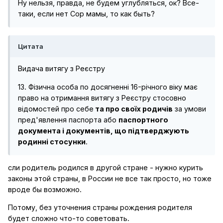
Ну нельзя, правда, не будем углубляться, ок? Все-
таки, если нет Сор мамы, то как быть?
Цитата
Видача витягу з Реєстру
13. Фізична особа по досягненні 16-річного віку має
право на отримання витягу з Реєстру стосовно
відомостей про себе
та про своїх родичів
за умови
пред'явлення паспорта або
паспортного
документа і документів, що підтверджують
родинні стосунки
.
сли родитель родился в другой стране - нужно курить
законы этой страны, в России не все так просто, но тоже
вроде бы возможно.
Потому, без уточнения страны рождения родителя
будет сложно что-то советовать.