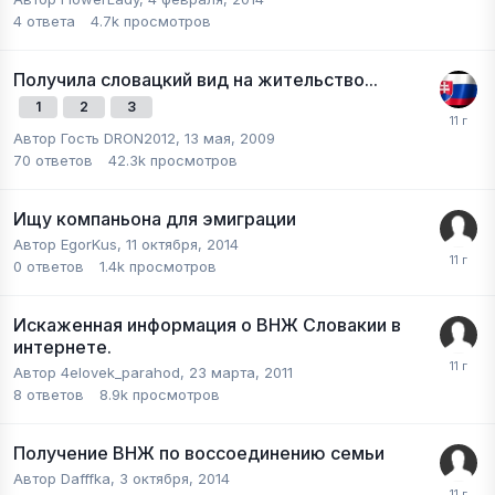
4
ответа
4.7k
просмотров
Получила словацкий вид на жительство...
1
2
3
Автор Гость DRON2012,
13 мая, 2009
70
ответов
42.3k
просмотров
Ищу компаньона для эмиграции
Автор
EgorKus
,
11 октября, 2014
0
ответов
1.4k
просмотров
Искаженная информация о ВНЖ Словакии в
интернете.
Автор
4elovek_parahod
,
23 марта, 2011
8
ответов
8.9k
просмотров
Получение ВНЖ по воссоединению семьи
Автор
Dafffka
,
3 октября, 2014