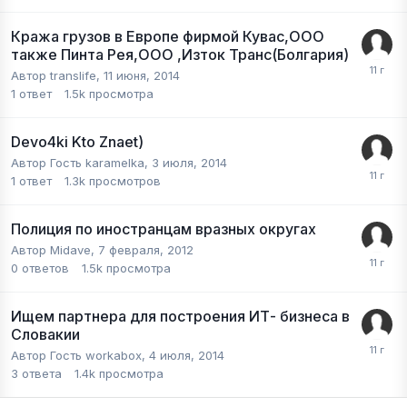
Кража грузов в Европе фирмой Кувас,ООО
также Пинта Рея,ООО ,Изток Транс(Болгария)
Автор
translife
,
11 июня, 2014
1
ответ
1.5k
просмотра
Devo4ki Kto Znaet)
Автор Гость karamelka,
3 июля, 2014
1
ответ
1.3k
просмотров
Полиция по иностранцам вразных округах
Автор
Midave
,
7 февраля, 2012
0
ответов
1.5k
просмотра
Ищем партнера для построения ИТ- бизнеса в
Словакии
Автор Гость workabox,
4 июля, 2014
3
ответа
1.4k
просмотра