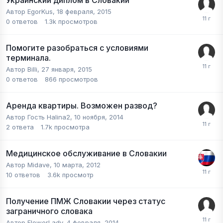
Украинский диплом в Словакии
Автор
EgorKus
,
18 февраля, 2015
0
ответов
1.3k
просмотров
Помогите разобраться с условиями
терминала.
Автор
Billi
,
27 января, 2015
0
ответов
866
просмотров
Аренда квартиры. Возможен развод?
Автор Гость Halina2,
10 ноября, 2014
2
ответа
1.7k
просмотра
Медицинское обслуживание в Словакии
Автор
Midave
,
10 марта, 2012
10
ответов
3.6k
просмотр
Получение ПМЖ Словакии через статус
заграничного словака
Автор
FlowerLady
,
4 февраля, 2014