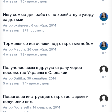
4
ответа
1.5k
просмотров
Ищу семью для работы по хозяйству и уходу
за детьми
Автор
oksigreen
,
6 октября, 2014
0
ответов
971
просмотр
Термальные источники под открытым небом
Автор
Magula
,
26 сентября, 2014
4
ответа
1.3k
просмотров
Получение визы в другую страну через
посольство Украины в Словакии
Автор
Dafffka
,
30 сентября, 2014
5
ответов
1.4k
просмотров
Пошаговая инструкция: открытие фирмы и
получение внж
Автор Гость sellh,
14 февраля, 2014