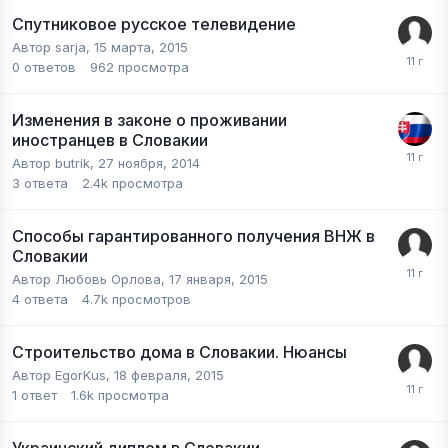
Спутниковое русское телевидение
Автор
sarja
,
15 марта, 2015
0
ответов
962
просмотра
Изменения в законе о проживании
иностранцев в Словакии
Автор
butrik
,
27 ноября, 2014
3
ответа
2.4k
просмотра
Способы гарантированного получения ВНЖ в
Словакии
Автор
Любовь Орлова
,
17 января, 2015
4
ответа
4.7k
просмотров
Строительство дома в Словакии. Нюансы
Автор
EgorKus
,
18 февраля, 2015
1
ответ
1.6k
просмотра