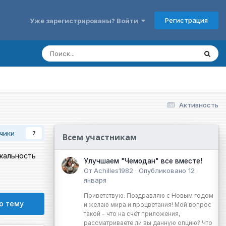
Регистрация
Уже зарегистрированы? Войти
Активность
чики
7
Всем участникам
икальность
Улучшаем "Чемодан" все вместе!
От
Achilles1982
·
Опубликовано
12
января
Приветствую. Поздравляю с Новым годом
ю тему
и желаю мира и процветания! Мой вопрос
такой - что на счёт приложения,
рассматриваете ли вы данную опцию? Что