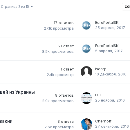
Страница 2 из 15
СО
EuroPortalSK
17
ответов
25 апреля, 2017
27.1k
просмотра
EuroPortalSK
21
ответ
5 апреля, 2017
8.5k
просмотров
iscorp
1
ответ
10 декабря, 2016
2.4k
просмотр
ей из Украины
UTE
9
ответов
25 ноября, 2016
2.9k
просмотров
вакии.
Chernoff
3
ответа
27 сентября, 2016
2.6k
просмотра