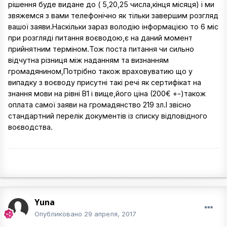
рішення буде видане до ( 5,20,25 числа,кінця місяця) і ми
звяжемся з вами телефонічно як тільки завершим розгляд
вашої заяви.Наскільки зараз володію інформацією то 6 міс
при розгляді питання воєводою,є на даний момент
прийнятним терміном.Тож поста питання чи сильно
відчутна різниця між наданням та визнанням
громадянином,Потрібно також враховуватию що у
випадку з воєводу присутні такі речі як сертифікат на
знання мови на рівні В1 і вище,його ціна (200€ +-)також
оплата самої заяви на громадянство 219 зл.І звісно
стандартний перелік документів із списку відповідного
воєводства.
Yuna
Опубликовано
29 апреля, 2017