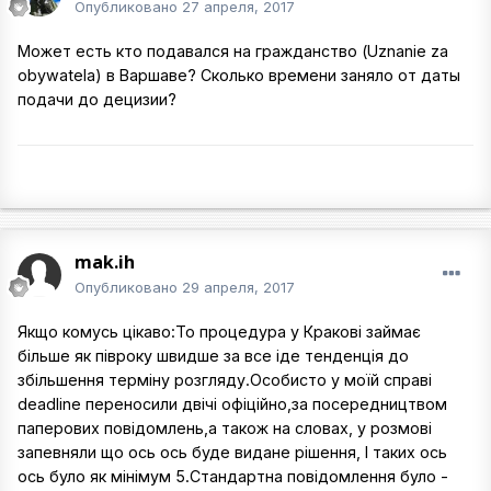
Опубликовано
27 апреля, 2017
Может есть кто подавался на гражданство (Uznanie za
obywatela) в Варшаве? Сколько времени заняло от даты
подачи до децизии?
mak.ih
Опубликовано
29 апреля, 2017
Якщо комусь цікаво:То процедура у Кракові займає
більше як півроку швидше за все іде тенденція до
збільшення терміну розгляду.Особисто у моїй справі
deadline переносили двічі офіційно,за посередництвом
паперових повідомлень,а також на словах, у розмові
запевняли що ось ось буде видане рішення, І таких ось
ось було як мінімум 5.Стандартна повідомлення було -