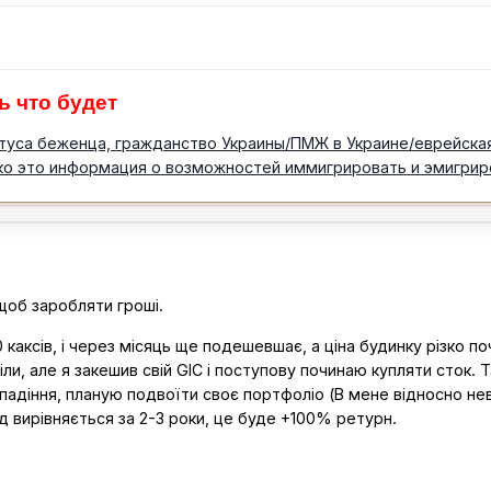
ь что будет
туса беженца, гражданство Украины/ПМЖ в Украине/еврейска
ко это информация о возможностей иммигрировать и эмигрир
щоб заробляти гроші.
аксів, і через місяць ще подешевшає, а ціна будинку різко по
сіли, але я закешив свій GIC і поступову починаю купляти сток. 
 падіння, планую подвоїти своє портфоліо (В мене відносно не
д вирівняється за 2-3 роки, це буде +100% ретурн.