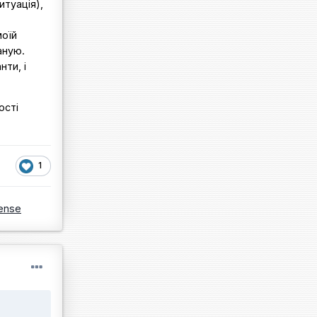
итуація),
моїй
аную.
нти, і
ості
1
ense