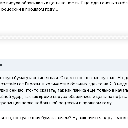
оме вируса обвалились и цены на нефть. Ещё один очень тяжё
 рецессии в прошлом году...
л:
летную бумагу и антисептики. Отделы полностью пустые. Но д
отстаём от Европы в количестве больных где-то на 2-3 неде
дно сейчас что-то сказать, так как паника ещё только в начал
йной удар, так как кроме вируса обвалились и цены на нефть.
провинции после небольшой рецессии в прошлом году...
ятно, но туалетная бумага зачем? Ну закончится вдруг, мож