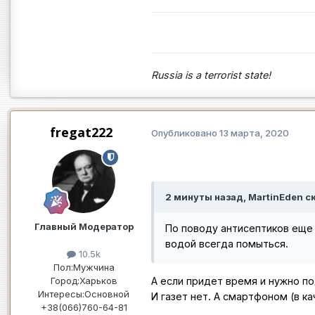
Russia is a terrorist state!
fregat222
Опубликовано
13 марта, 2020
2 минуты назад, MartinEden с
Главный Модератор
По поводу антисептиков еще 
водой всегда помыться.
10.5k
Пол:
Мужчина
А если придет время и нужно п
Город:
Харьков
Интересы:
Основной
И газет нет. А смартфоном (в к
+38(066)760-64-81