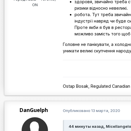
здоровя, звичайно треба с
ON
ризики відносно невеликі.
робота. Тут треба звичайн
індустрії навряд чи буде с
Проте якби я був в ресторан
можливо замість того щоб 
Головне не панікувати, а холодно
уникати великі скупчення народу.
Ostap Bosak, Regulated Canadian
DanGuelph
Опубликовано
13 марта, 2020
44 минуты назад, Micellangelo