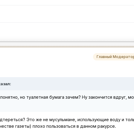
Главный Модерато
казал:
понятно, но туалетная бумага зачем? Ну закончится вдруг, м
одтереться? Это же не мусульмане, использующие воду и толь
ачестве газеты) плохо пользоваться в данном ракурсе.