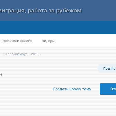
играция, работа за рубежом
льзователи онлайн
Лидеры
е
Коронавирус ...2019...
Подпис
де
Создать новую тему
От