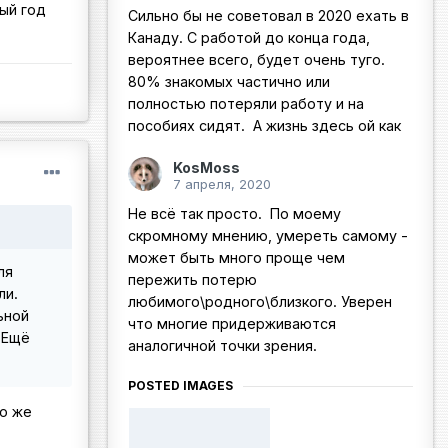
лый год
Сильно бы не советовал в 2020 ехать в
Канаду. С работой до конца года,
вероятнее всего, будет очень туго.
80% знакомых частично или
полностью потеряли работу и на
пособиях сидят. А жизнь здесь ой как
KosMoss
7 апреля, 2020
Не всё так просто. По моему
скромному мнению, умереть самому -
может быть много проще чем
ля
пережить потерю
ли.
любимого\родного\близкого. Уверен
ьной
что многие придерживаются
 Ещё
аналогичной точки зрения.
POSTED IMAGES
но же