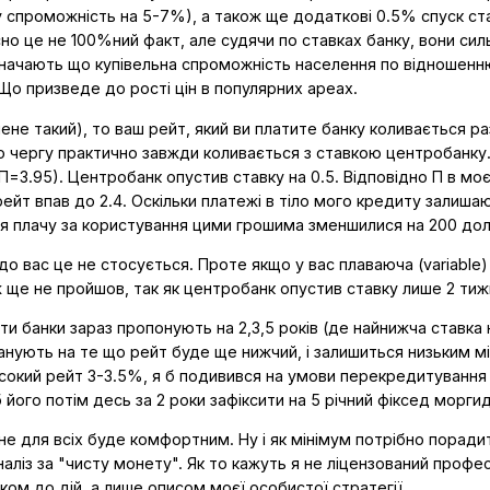
ну спроможність на 5-7%), а також ще додаткові 0.5% спуск ст
сно це не 100%ний факт, але судячи по ставках банку, вони сил
 означають що купівельна спроможність населення по відношен
Що призведе до рості цін в популярних ареах.
ене такий), то ваш рейт, який ви платите банку коливається ра
ю чергу практично завжди коливається з ставкою центробанку.
П=3.95). Центробанк опустив ставку на 0.5. Відповідно П в мо
 рейт впав до 2.4. Оскільки платежі в тіло мого кредиту залиша
і я плачу за користування цими грошима зменшилися на 200 дол
до вас це не стосується. Проте якщо у вас плаваюча (variable)
 ще не пройшов, так як центробанк опустив ставку лише 2 тижн
йти банки зараз пропонують на 2,3,5 років (де найнижча ставка 
ланують на те що рейт буде ще нижчий, і залишиться низьким м
сокий рейт 3-3.5%, я б подивився на умови перекредитування
 його потім десь за 2 роки зафіксити на 5 річний фіксед морги
не для всіх буде комфортним. Ну і як мінімум потрібно поради
аліз за "чисту монету". Як то кажуть я не ліцензований профес
ком до дій, а лише описом моєї особистої стратегії.