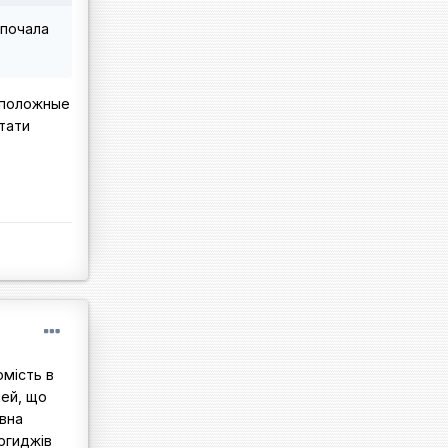
 почала
оположные
стати
омість в
шей, що
овна
ргиджів