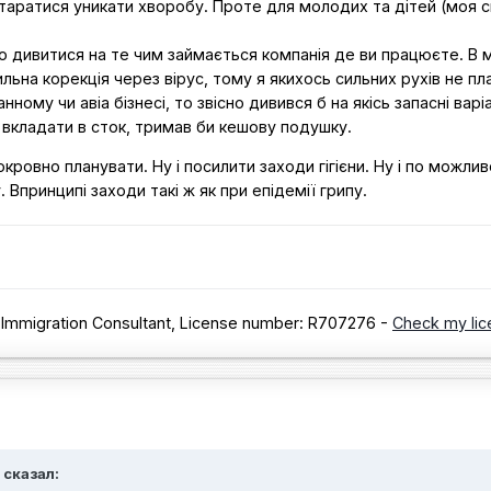
таратися уникати хворобу. Проте для молодих та дітей (моя с
о дивитися на те чим займається компанія де ви працюєте. В 
ильна корекція через вірус, тому я якихось сильних рухів не пл
ному чи авіа бізнесі, то звісно дивився б на якісь запасні варіа
вкладати в сток, тримав би кешову подушку.
кровно планувати. Ну і посилити заходи гігієни. Ну і по можлив
 Впринципі заходи такі ж як при епідемії грипу.
 Immigration Consultant, License number: R707276 -
Check my lic
 сказал: