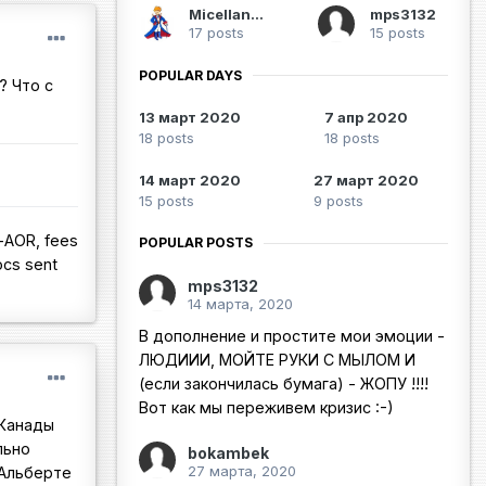
Micellangelo
mps3132
17 posts
15 posts
POPULAR DAYS
? Что с
13 март 2020
7 апр 2020
18 posts
18 posts
14 март 2020
27 март 2020
15 posts
9 posts
-AOR, fees
POPULAR POSTS
ocs sent
mps3132
14 марта, 2020
В дополнение и простите мои эмоции -
ЛЮДИИИ, МОЙТЕ РУКИ С МЫЛОМ И
(если закончилась бумага) - ЖОПУ !!!!
Вот как мы переживем кризис :-)
 Канады
льно
bokambek
27 марта, 2020
 Альберте