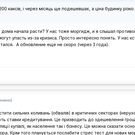
0 каксів, і через місяць ще подешевшає, а ціна будинку різко
 дома начала расти? У нас тоже моргидж, и я слышал против
огут упасть из-за кризиса. Просто интересно понять. У нас к
стался.
А обновление еще не скоро (через 3 года).
енено)
тити сильних коливань (обвалів) в критичних секторах (нерух
ають ставки кредитування. Це призводить до здешевлення гро
ції купівлі, як населення так і бізнесу. Це можна сказати осн
тора. Крім того планується послабити стрес тест для нових мо