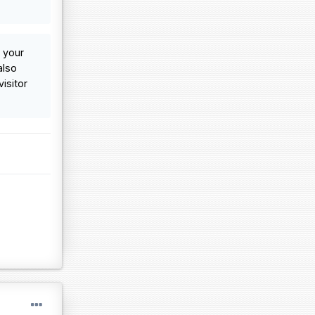
 your
also
isitor