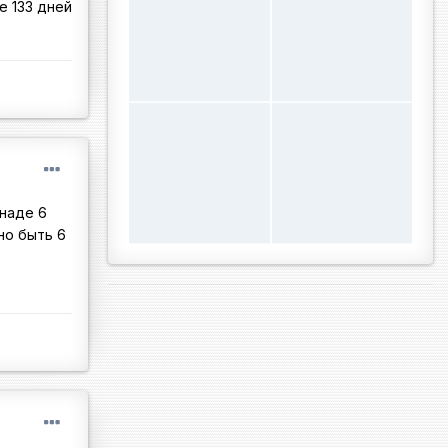
е 133 дней
анаде 6
но быть 6