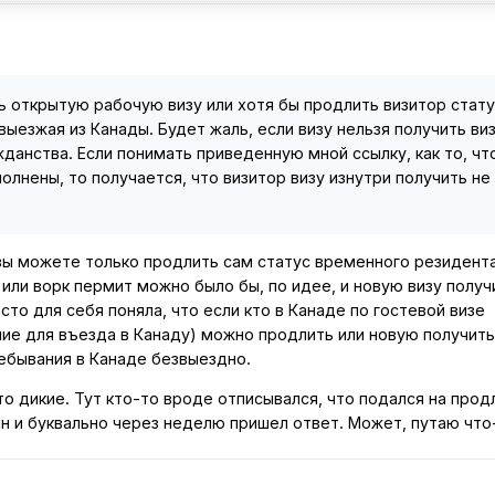
ь открытую рабочую визу или хотя бы продлить визитор стату
выезжая из Канады. Будет жаль, если визу нельзя получить ви
жданства. Если понимать приведенную мной ссылку, как то, чт
олнены, то получается, что визитор визу изнутри получить не
 вы можете только продлить сам статус временного резидент
или ворк пермит можно было бы, по идее, и новую визу получи
осто для себя поняла, что если кто в Канаде по гостевой визе
ние для въезда в Канаду) можно продлить или новую получить
ребывания в Канаде безвыездно.
то дикие. Тут кто-то вроде отписывался, что подался на прод
йн и буквально через неделю пришел ответ. Может, путаю что