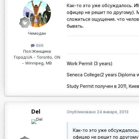
Как-то это уже обсуждалось. И
офицер не решит по другому). М
сложиться ощущения. что челове
бывать.
Чемодан
888
Пол:
Женщина
Город:
UA - Toronto, ON
- Winnipeg, MB
Work Permit (3 years)
Seneca College(2 years Diploma w
Study Permit получен в 2011, Кие
Del
Опубликовано
24 января, 2013
Как-то это уже обсуждалось
офицер не решит по другому)