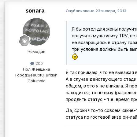
sonara
Опубликовано
23 января, 2013
Я бы хотел для жены получит
получить мультивизу TRV, не 
не возвращаясь в страну гра
три условия должны быть вып
Чемодан
200
Пол:
Женщина
Я так понимаю, что не выезжая
Город:
Beautiful British
А в случае действующего стади 
Columbia
общем, в это я не вникала. Я пр
находится, то не визу (разреше
продлить статус - т.е. время п
Да, сроки что-то совсем какие-
статуса по гостевой визе он-ла