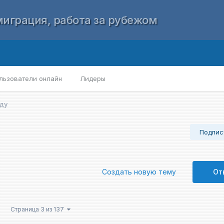
играция, работа за рубежом
льзователи онлайн
Лидеры
аду
Подпис
Создать новую тему
От
Страница 3 из 137