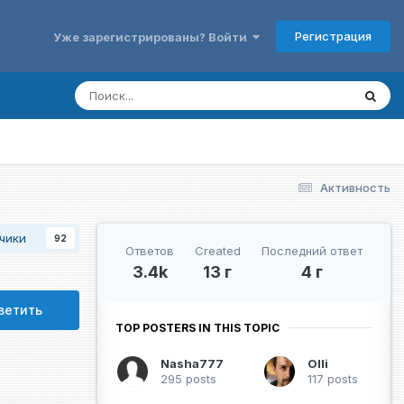
Регистрация
Уже зарегистрированы? Войти
Активность
чики
92
Ответов
Created
Последний ответ
3.4k
13 г
4 г
ветить
TOP POSTERS IN THIS TOPIC
Nasha777
Olli
295 posts
117 posts