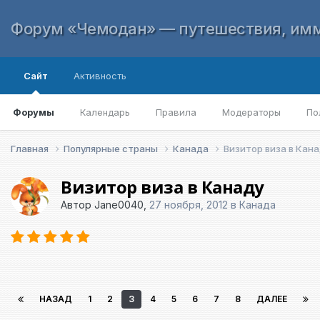
Форум «Чемодан» — путешествия, имм
Сайт
Активность
Форумы
Календарь
Правила
Модераторы
По
Главная
Популярные страны
Канада
Визитор виза в Кан
Визитор виза в Канаду
Автор
Jane0040
,
27 ноября, 2012
в
Канада
НАЗАД
1
2
3
4
5
6
7
8
ДАЛЕЕ