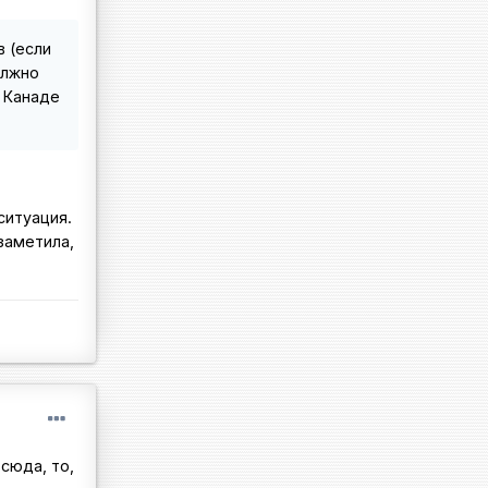
 (если
олжно
в Канаде
ситуация.
заметила,
сюда, то,