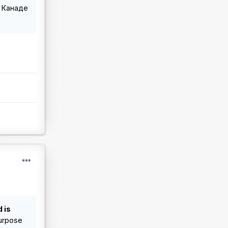
в Канаде
 is
purpose