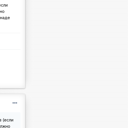
если
жно
анаде
 (если
олжно