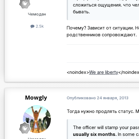
сложиться ощущения. что чел
бывать.
Чемодан
2.5k
Почему? Зависит от ситуации. Н
родственников сопровождают.
<noindex>
We are liberty
</noinde
Mowgly
Опубликовано
24 января, 2013
Тогда нужно продлять статус. 
The officer will stamp your pa
usually six months.
In some ca
Чемодан