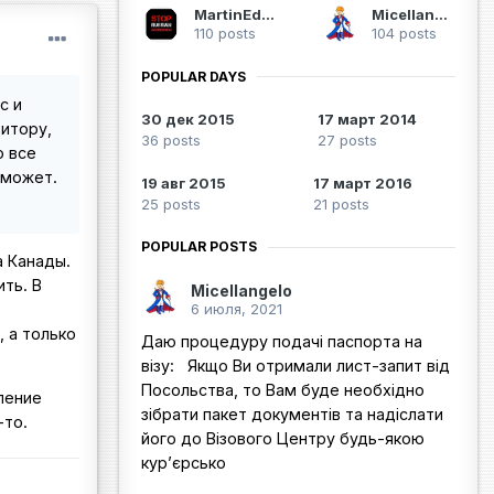
MartinEden
Micellangelo
110 posts
104 posts
POPULAR DAYS
с и
30 дек 2015
17 март 2014
зитору,
36 posts
27 posts
о все
 может.
19 авг 2015
17 март 2016
25 posts
21 posts
POPULAR POSTS
а Канады.
ть. В
Micellangelo
6 июля, 2021
, а только
Даю процедуру подачі паспорта на
візу: Якщо Ви отримали лист-запит від
Посольства, то Вам буде необхідно
ление
зібрати пакет документів та надіслати
-то.
його до Візового Центру будь-якою
кур’єрсько