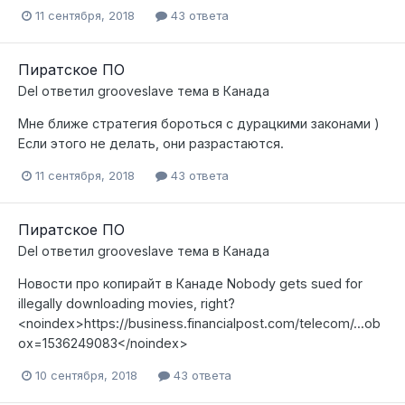
11 сентября, 2018
43 ответа
Пиратское ПО
Del
ответил
grooveslave
тема в
Канада
Мне ближе стратегия бороться с дурацкими законами )
Если этого не делать, они разрастаются.
11 сентября, 2018
43 ответа
Пиратское ПО
Del
ответил
grooveslave
тема в
Канада
Новости про копирайт в Канаде Nobody gets sued for
illegally downloading movies, right?
<noindex>https://business.financialpost.com/telecom/...ob
ox=1536249083</noindex>
10 сентября, 2018
43 ответа