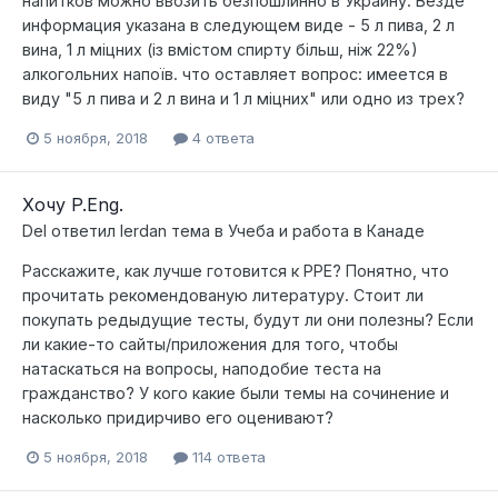
напитков можно ввозить безпошлинно в Украину. Везде
информация указана в следующем виде - 5 л пива, 2 л
вина, 1 л міцних (із вмістом спирту більш, ніж 22%)
алкогольних напоїв. что оставляет вопрос: имеется в
виду "5 л пива и 2 л вина и 1 л міцних" или одно из трех?
5 ноября, 2018
4 ответа
Хочу P.Eng.
Del
ответил
lerdan
тема в
Учеба и работа в Канаде
Расскажите, как лучше готовится к PPE? Понятно, что
прочитать рекомендованую литературу. Стоит ли
покупать редыдущие тесты, будут ли они полезны? Если
ли какие-то сайты/приложения для того, чтобы
натаскаться на вопросы, наподобие теста на
гражданство? У кого какие были темы на сочинение и
насколько придирчиво его оценивают?
5 ноября, 2018
114 ответа