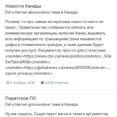
Новости Канады
Del
ответил
alexouvarov
тема в
Канада
Почему-то про самые интересные новости никто не
пишет. Правительство собирается обязать все
коммерческие организации, включая банки, выдавать
всю информацию по транзакциям (пока называется
цифра в полмиллиона граждан, к чьим данным будет
получен доступ). Разумеется, просто для статистики
<noindex>https://www.cbc.ca/news/politics/statistics...SGk
2at7qtxiqWQk</noindex>
<noindex>https://globalnews.ca/news/4615008/statcan-...
ojects-privacy/</noindex>
5 ноября, 2018
2208 ответов
Пиратское ПО
Del
ответил
grooveslave
тема в
Канада
Ну как сказать. Существует вагон и телега аргументов,