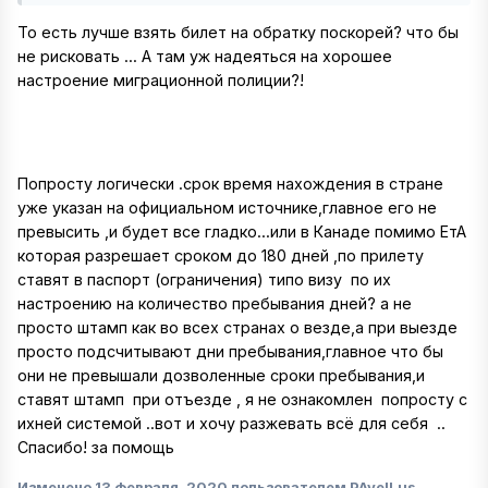
То есть лучше взять билет на обратку поскорей? что бы
не рисковать ... А там уж надеяться на хорошее
настроение миграционной полиции?!
Попросту логически .срок время нахождения в стране
уже указан на официальном источнике,главное его не
превысить ,и будет все гладко...или в Канаде помимо ЕтА
которая разрешает сроком до 180 дней ,по прилету
ставят в паспорт (ограничения) типо визу по их
настроению на количество пребывания дней? а не
просто штамп как во всех странах о везде,а при выезде
просто подсчитывают дни пребывания,главное что бы
они не превышали дозволенные сроки пребывания,и
ставят штамп при отъезде , я не ознакомлен попросту с
ихней системой ..вот и хочу разжевать всё для себя ..
Спасибо! за помощь
Изменено
13 февраля, 2020
пользователем PAvelLus