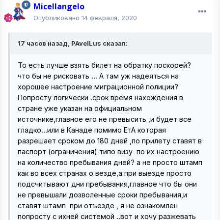
Micellangelo
Опубликовано
14 февраля, 2020
17 часов назад, PAvelLus сказал:
То есть лучше взять билет на обратку поскорей?
что бы не рисковать ... А там уж надеяться на
хорошее настроение миграционной полиции?
Попросту логически .срок время нахождения в
стране уже указан на официальном
источнике,главное его не превысить ,и будет все
гладко...или в Канаде помимо ЕтА которая
разрешает сроком до 180 дней ,по прилету ставят в
паспорт (ограничения) типо визу по их настроению
на количество пребывания дней? а не просто штамп
как во всех странах о везде,а при выезде просто
подсчитывают дни пребывания,главное что бы они
не превышали дозволенные сроки пребывания,и
ставят штамп при отъезде , я не ознакомлен
попросту с ихней системой ..вот и хочу разжевать