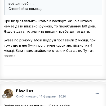
всё для себя ..
Спасибо! за помощь
При вїзді ставльять штамп в паспорт. Якщо в штампі
немає дати вписаної ручкою, то перебування 180 днів.
Якщо є дата, то значить виїхати треба до тої дати.
Буває по різному. Моїй подрузі поставили 2 місяці, при
тому що в неї були проплачені курси англійської на 4
місяці. Всім іншим знайомим ставили без дати. Тут як
повезе.
PAvelLus
Опубликовано
14 февраля, 2020
Ребят спасибо за помощь! Всем добра