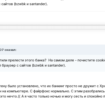
 сайтов (bzwbk и santander).
007 сказал:
или прелести этого банка?
На самом деле - почистите cooki
 браузер с сайтов (bzwbk и santander).
ену было установлено, что их банкинг просто не дружит с Х
ни на компьютере. С файрфокс нормально. С этим разобрались,
это нечто.((
А я часто только ночью и могу сесть и спокойно 