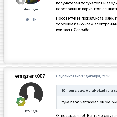
получателей получателя и вводи
перебранных вариантов слышать
Чемодан
Посоветуйте пожалуйста банк, 
1.3k
хорошим банкингем электроничн
как часы. Спасибо.
emigrant007
Опубликовано
17 декабря, 2018
10 hours ago, AbraNekadabra sa
*ука bank Santander, он же б
Чемодан
О, поздравляю!
Вы тоже ощутил