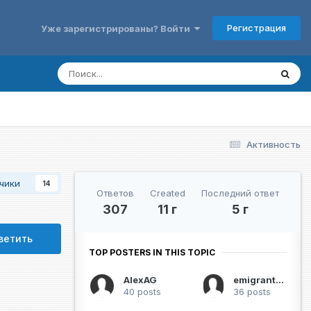
Регистрация
Уже зарегистрированы? Войти
Активность
чики
14
Ответов
Created
Последний ответ
307
11 г
5 г
ветить
TOP POSTERS IN THIS TOPIC
AlexAG
emigrant007
40 posts
36 posts