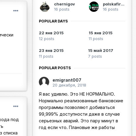
chernigov
polskafirma
16 posts
16 posts
POPULAR DAYS
22 янв 2015
15 янв 2015
ически
12 posts
11 posts
23 янв 2015
15 май 2017
11 posts
7 posts
POPULAR POSTS
emigrant007
20 декабря, 2018
Я вас удивлю. Это НЕ НОРМАЛЬНО.
Нормально реализованные банковские
программы позволяют добиваться
99,999% доступности даже в случае
ехода под
серьезных аварий. Это пару минут в
ть
год если что. Плановые же работы
з списка