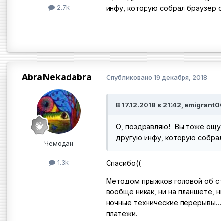
2.7k
инфу, которую собрал браузер с
AbraNekadabra
Опубликовано
19 декабря, 2018
В 17.12.2018 в 21:42, emigrant
О, поздравляю!
Вы тоже ощут
другую инфу, которую собрал
Чемодан
1.3k
Спасибо((
Методом прыжков головой об ст
вообще никак, ни на планшете, 
ночные технические перерывы...
платежи.