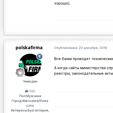
хорошо).
polskafirma
Опубликовано
20 декабря, 2018
Все банки проводят технически
А когда сайты министерства сп
реестры, законодательные акты 
Чемодан
980
Пол:
Мужчина
Город:
Warszawa/Piase
czno
Интересы:
Бухгалтерия,