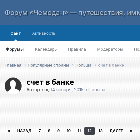
Форум «Чемодан» — путешествия, имм
Сайт
Активность
Форумы
Календарь
Правила
Модераторы
По
Главная
Популярные страны
Польша
счет в банке
счет в банке
Автор
xim
,
14 января, 2015
в
Польша
НАЗАД
7
8
9
10
11
12
13
ДАЛЕЕ