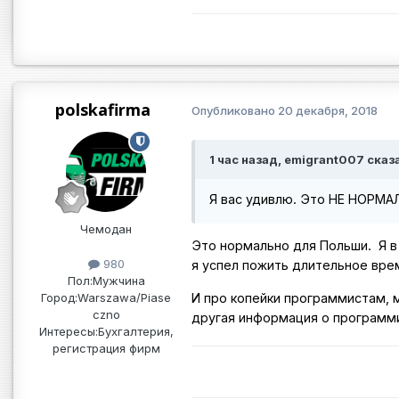
polskafirma
Опубликовано
20 декабря, 2018
1 час назад, emigrant007 сказ
Я вас удивлю. Это НЕ НОРМА
Чемодан
Это нормально для Польши. Я в 
980
я успел пожить длительное вре
Пол:
Мужчина
И про копейки программистам, 
Город:
Warszawa/Piase
czno
другая информация о программи
Интересы:
Бухгалтерия,
регистрация фирм