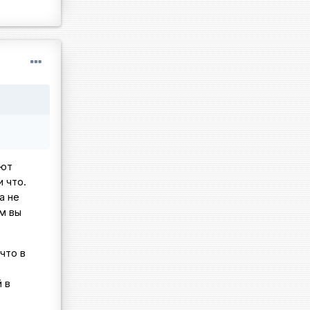
яют
 что.
а не
ым вы
что в
 в