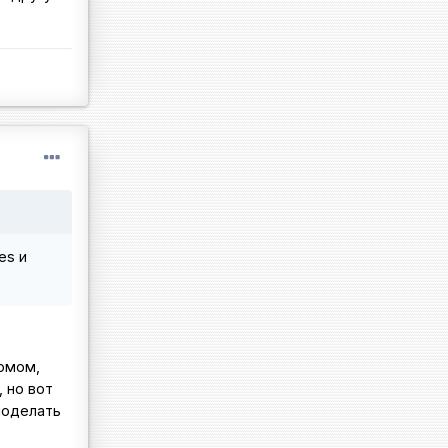
es и
ромом,
 но вот
поделать