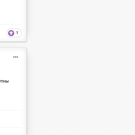
1
упны