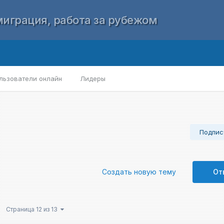
играция, работа за рубежом
льзователи онлайн
Лидеры
Подпис
Создать новую тему
От
Страница 12 из 13