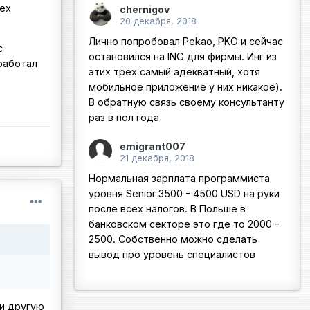
сех
chernigov
20 декабря, 2018
Лично попробовал Pekao, PKO и сейчас
с
остановился на ING для фирмы. Инг из
работал
этих трёх самый адекватный, хотя
мобильное приложение у них никакое).
В обратную связь своему консультанту
раз в пол года
emigrant007
21 декабря, 2018
Нормальная зарплата программиста
уровня Senior 3500 - 4500 USD на руки
после всех налогов. В Польше в
банковском секторе это где то 2000 -
2500. Собственно можно сделать
вывод про уровень специалистов
 и другую