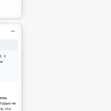
й, с
бы
вязь
оторых не
я, что