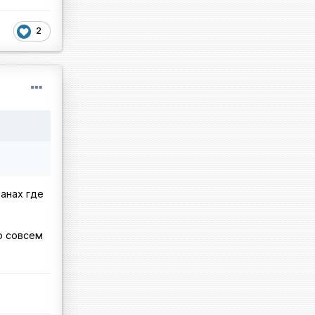
2
ранах где
о совсем