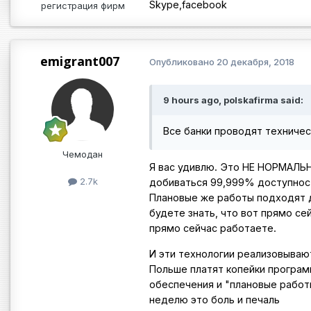
Skype,facebook
регистрация фирм
emigrant007
Опубликовано
20 декабря, 2018
9 hours ago, polskafirma said:
Все банки
проводят
техничес
Чемодан
Я вас удивлю. Это НЕ НОРМАЛЬ
2.7k
добиваться 99,999% доступности
Плановые же работы подходят д
будете знать, что вот прямо се
прямо сейчас работаете.
И эти технологии реализовывают
Польше платят копейки програ
обеспечения и "плановые работы
неделю это боль и печаль