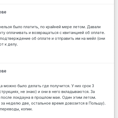
ове
нельзя было платить, по крайней мере летом. Давали
чту оплачивать и возвращаться с квитанцией об оплате.
 подтверждение об оплате и отправить им на мейл (они
т к делу.
ове
да можно было делать где получится. У них срок 3
струкциях, не знаю) и они в него вкладываются. За
у после локдауна в прошлом мае. Один этим летом.
 за неделю две, остальное время довозится в Польшу).
переводы, копии.