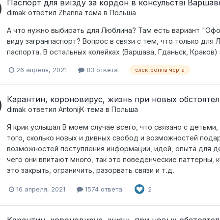
Паспорт для виїзду за кордон в консульстві Варшав
dimak
ответил
Zhanna
тема в
Польша
А что нужно выбирать для Люблина? Там есть вариант "Офо
виду загранпаспорт? Вопрос в связи с тем, что только для Л
паспорта. В остальных колейках (Варшава, Гданьск, Краков)
26 апреля, 2021
83 ответа
електронна черга
Карантин, короновирус, жизнь при новых обстоятел
dimak
ответил
AntonijK
тема в
Польша
Я крик услышал В моем случае всего, что связано с детьми
того, сколько новых и дивных свобод и возможностей пода
возможностей поступления информации, идей, опыта для д
чего они впитают много, так это поведенческие паттерны, 
это закрыть, ограничить, разорвать связи и т.д.
16 апреля, 2021
1574 ответа
2
Карантин, короновирус, жизнь при новых обстоятел