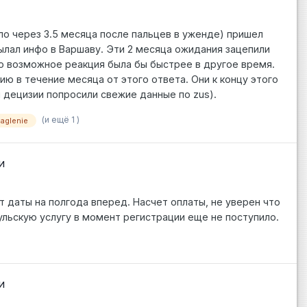
ло через 3.5 месяца после пальцев в уженде) пришел
сылал инфо в Варшаву. Эти 2 месяца ожидания зацепили
то возможное реакция была бы быстрее в другое время.
ю в течение месяца от этого ответа. Они к концу этого
 децизии попросили свежие данные по zus).
(и ещё 1 )
aglenie
и
 даты на полгода вперед. Насчет оплаты, не уверен что
сульскую услугу в момент регистрации еще не поступило.
и