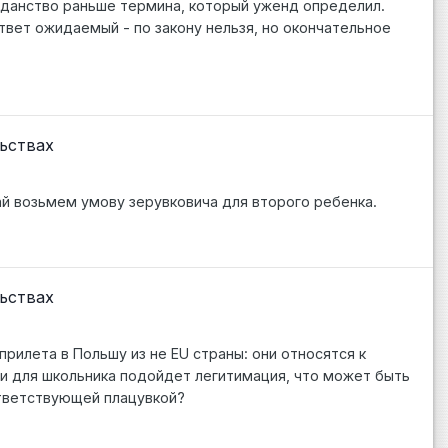
жданство раньше термина, который уженд определил.
твет ожидаемый - по закону нельзя, но окончательное
ьствах
чай возьмем умову зерувковича для второго ребенка.
ьствах
рилета в Польшу из не EU страны: они относятся к
и для школьника подойдет легитимация, что может быть
тветствующей плацувкой?