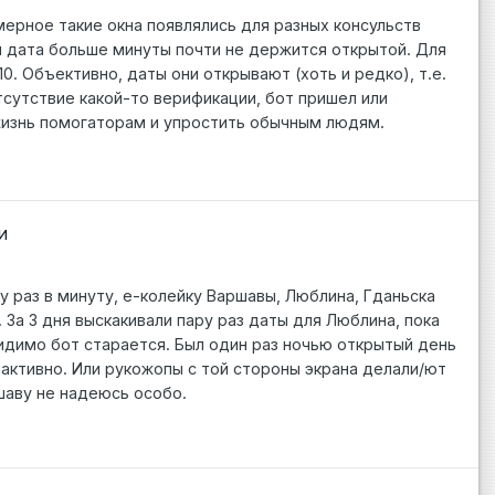
имерное такие окна появлялись для разных консульств
вы дата больше минуты почти не держится открытой. Для
0. Объективно, даты они открывают (хоть и редко), т.е.
тсутствие какой-то верификации, бот пришел или
 жизнь помогаторам и упростить обычным людям.
и
 раз в минуту, е-колейку Варшавы, Люблина, Гданьска
 За 3 дня выскакивали пару раз даты для Люблина, пока
Видимо бот старается. Был один раз ночью открытый день
еактивно. Или рукожопы с той стороны экрана делали/ют
ршаву не надеюсь особо.