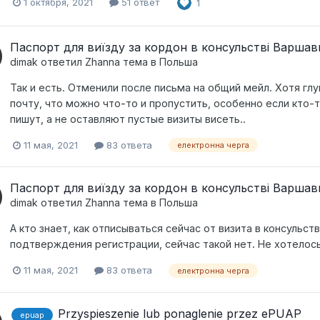
1 октября, 2021
51 ответ
1
Паспорт для виїзду за кордон в консульстві Варшав
dimak
ответил
Zhanna
тема в
Польша
Так и есть. Отменили после письма на общий мейл. Хотя глу
почту, что можно что-то и пропустить, особенно если кто
пишут, а не оставляют пустые визиты висеть..
11 мая, 2021
83 ответа
електронна черга
Паспорт для виїзду за кордон в консульстві Варшав
dimak
ответил
Zhanna
тема в
Польша
А кто знает, как отписываться сейчас от визита в консульс
подтверждения регистрации, сейчас такой нет. Не хотелос
11 мая, 2021
83 ответа
електронна черга
Przyspieszenie lub ponaglenie przez ePUAP
epuap