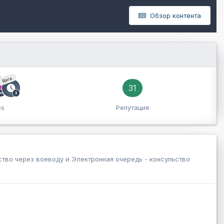
Обзор контента
Rare
31
es
Репутация
ство через воеводу
и
Электронная очередь - консульство