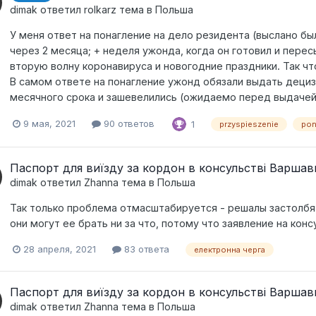
dimak
ответил
rolkarz
тема в
Польша
У меня ответ на понагление на дело резидента (выслано бы
через 2 месяца; + неделя ужонда, когда он готовил и пере
вторую волну коронавируса и новогодние праздники. Так ч
В самом ответе на понагление ужонд обязали выдать децизи
месячного срока и зашевелились (ожидаемо перед выдачей
9 мая, 2021
90 ответов
1
przyspieszenie
pon
Паспорт для виїзду за кордон в консульстві Варшав
dimak
ответил
Zhanna
тема в
Польша
Так только проблема отмасштабируется - решалы застолбят
они могут ее брать ни за что, потому что заявление на кон
28 апреля, 2021
83 ответа
електронна черга
Паспорт для виїзду за кордон в консульстві Варшав
dimak
ответил
Zhanna
тема в
Польша