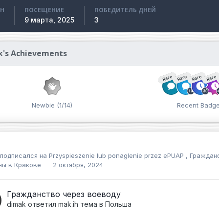
АН
ПОСЕЩЕНИЕ
ПОБЕДИТЕЛЬ ДНЕЙ
9 марта, 2025
3
k's Achievements
Rare
Rare
Rare
Rare
Newbie (1/14)
Recent Badg
подписался на
Przyspieszenie lub ponaglenie przez ePUAP
,
Граждан
ны в Кракове
2 октября, 2024
Гражданство через воеводу
dimak
ответил
mak.ih
тема в
Польша