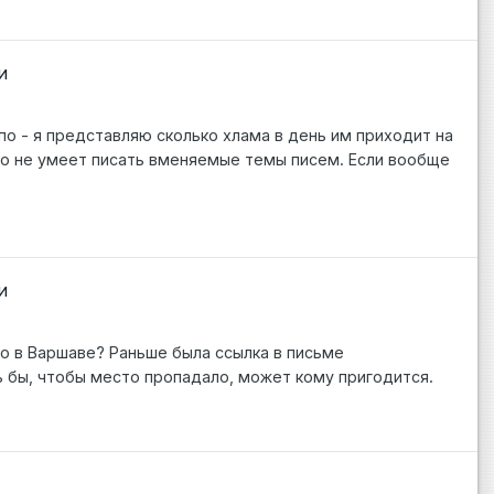
и
по - я представляю сколько хлама в день им приходит на
-то не умеет писать вменяемые темы писем. Если вообще
и
тво в Варшаве? Раньше была ссылка в письме
ь бы, чтобы место пропадало, может кому пригодится.