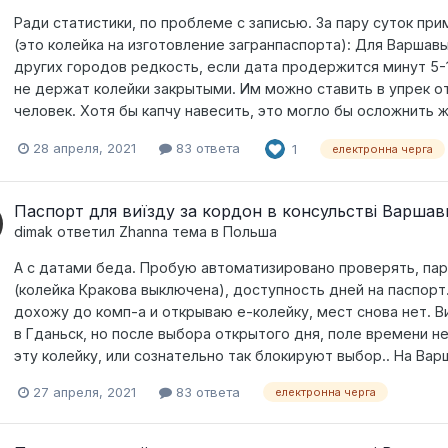
Ради статистики, по проблеме с записью. За пару суток пр
(это колейка на изготовление загранпаспорта): Для Варша
других городов редкость, если дата продержится минут 5-1
не держат колейки закрытыми. Им можно ставить в упрек о
человек. Хотя бы капчу навесить, это могло бы осложнить
28 апреля, 2021
83 ответа
1
електронна черга
Паспорт для виїзду за кордон в консульстві Варшав
dimak
ответил
Zhanna
тема в
Польша
А с датами беда. Пробую автоматизировано проверять, пару
(колейка Кракова выключена), доступность дней на паспорт.
дохожу до комп-а и открываю е-колейку, мест снова нет. 
в Гданьск, но после выбора открытого дня, поле времени н
эту колейку, или сознательно так блокируют выбор.. На Ва
27 апреля, 2021
83 ответа
електронна черга