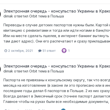
Электронная очередь - консульство Украины в Крак
dimak
ответил
Orbit
тема в
Польша
Переводы в случае детских паспортов нужны были. Картой 
квитанцию с реквизитами и тогда или идти ногами в банк/по
Или на месте сделать пшелев, в интернет банкинг вытянуть
там дают адрес). Они его распечатают и сразу прикладываю
2 октября, 2021
51 ответ
1
Электронная очередь - консульство Украины в Крак
dimak
ответил
Orbit
тема в
Польша
Паспорта не привязаны к консульскому округу, так что всег
месяца на изготовление (в законе ли это прописано или в ин
последние годы делал 6 паспортов в Польше. 2 из них сраз
Всегда делают в 3месячный срок (точнее паспорт делается
Главное чтобы на руках были все необходимые документы, 