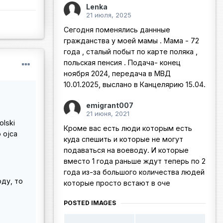
Lenka
21 июля, 2025
Сегодня поменялись даннные
гражданства у моей мамы . Мама - 72
года , сталый побыт по карте поляка ,
польская пенсия . Подача- конец
ноября 2024, передача в МВД
10.01.2025, выслано в Канцелярию 15.04.
emigrant007
21 июня, 2021
olski
Кроме вас есть люди которым есть
o ojca
куда спешить и которые не могут
подаваться на воеводу. И которые
вместо 1 года раньше ждут теперь по 2
года из-за большого количества людей
оду, то
которые просто встают в оче
POSTED IMAGES