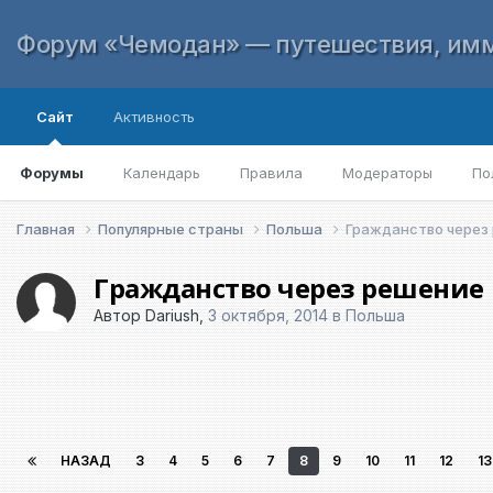
Форум «Чемодан» — путешествия, имм
Сайт
Активность
Форумы
Календарь
Правила
Модераторы
По
Главная
Популярные страны
Польша
Гражданство через
Гражданство через решение
Автор
Dariush
,
3 октября, 2014
в
Польша
НАЗАД
3
4
5
6
7
8
9
10
11
12
13