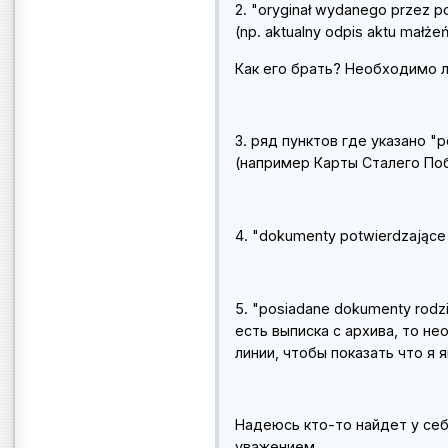
2. "oryginał wydanego przez p
(np. aktualny odpis aktu małż
Как его брать? Необходимо л
3. ряд пунктов где указано "
(например Карты Сталего Поб
4. "dokumenty potwierdzające
5. "posiadane dokumenty rodzic
есть выписка с архива, то н
линии, чтобы показать что я
Надеюсь кто-то найдет у себ
уважением.