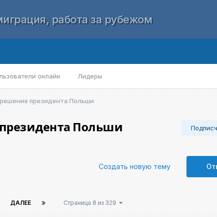
играция, работа за рубежом
льзователи онлайн
Лидеры
 решение президента Польши
 президента Польши
Подпис
Создать новую тему
От
ДАЛЕЕ
Страница 8 из 329