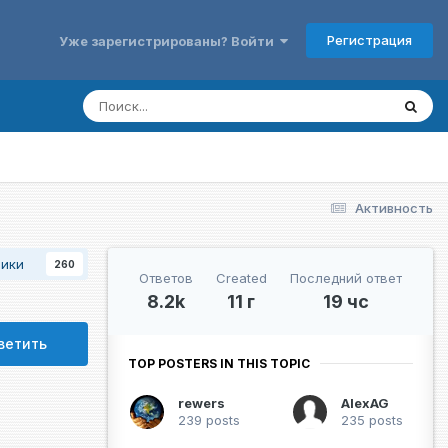
Регистрация
Уже зарегистрированы? Войти
Активность
чики
260
Ответов
Created
Последний ответ
8.2k
11 г
19 чс
ветить
TOP POSTERS IN THIS TOPIC
rewers
AlexAG
239 posts
235 posts