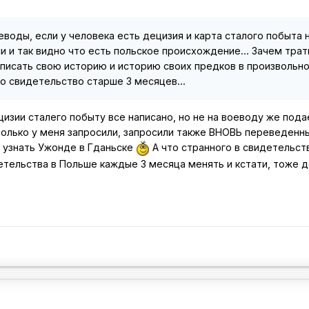
еводы, если у человека есть децизия и карта сталого побыта 
и и так видно что есть польское происхождение... Зачем трат
писать свою историю и историю своих предков в произвольн
о свидетельство старше 3 месяцев...
ецизии сталего побыту все написано, но не на воеводу же пода
только у меня запросили, запросили также ВНОВЬ переведенн
 узнать Ужонде в Гданьске
А что странного в свидетельст
етельства в Польше каждые 3 месяца менять и кстати, тоже д