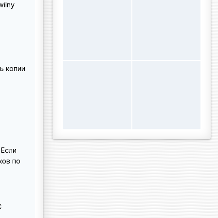
wilny
ь копии
 Если
ков по
С