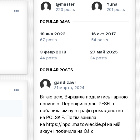
@master
Yuna
223 posts
201 posts
POPULAR DAYS
19 янв 2023
16 окт 2017
67 posts
54 posts
3 февр 2018
27 май 2025
44 posts
34 posts
POPULAR POSTS
gandizavr
31 марта, 2024
Вітаю всіх, Вирішила поділитись гарною
новиною. Перевірила дані PESEL і
побачила зміну в графі громадянство
на POLSKIE. Потім зайшла
на https://inpol.mazowieckie.pl на мій
акаун і побачила на Oś c