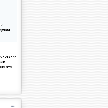
 о
ждении
основании
сли
нно что