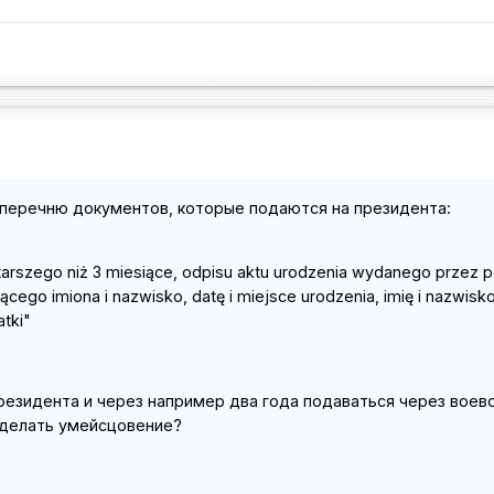
 перечню документов, которые подаются на президента:
e starszego niż 3 miesiące, odpisu aktu urodzenia wydanego przez p
ącego imiona i nazwisko, datę i miejsce urodzenia, imię i nazwisk
tki"
президента и через например два года подаваться через воев
сделать умейсцовение?