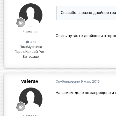
Спасибо, а разве двойное гр
Чемодан
Опять путаете двойное и второ
471
Пол:
Мужчина
Город:
Кривой Рог -
Катовице
valerav
Опубликовано
9 мая, 2015
На самом деле не запрещено и ни
Чемодан