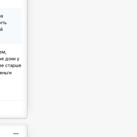
на
ить
ой
ем,
ые доки у
ве старше
еньги