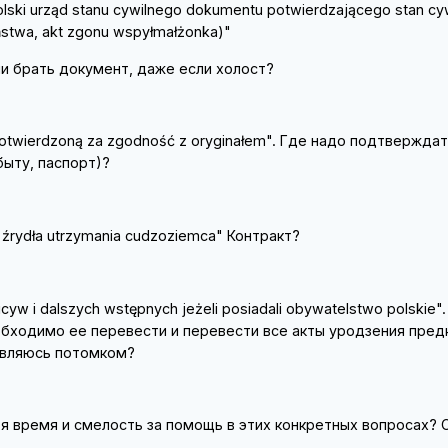
olski urząd stanu cywilnego dokumentu potwierdzającego stan cy
eństwa, akt zgonu wspуłmałżonka)"
и брать документ, даже если холост?
potwierdzoną za zgodność z oryginałem". Где надо подтверждат
ыту, паспорт)?
 źrуdła utrzymania cudzoziemca" Контракт?
уw i dalszych wstępnych jeżeli posiadali obywatelstwo polskie".
еобходимо ее перевести и перевести все акты уродзения пред
 являюсь потомком?
я время и смелость за помощь в этих конкретных вопросах? 