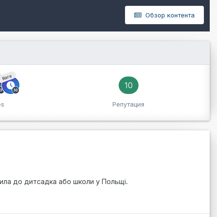
Обзор контента
Rare
10
es
Репутация
ила до дитсадка або школи у Польщі.