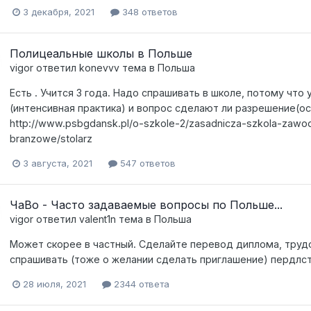
3 декабря, 2021
348 ответов
Полицеальные школы в Польше
vigor
ответил
konevvv
тема в
Польша
Есть . Учится 3 года. Надо спрашивать в школе, потому чт
(интенсивная практика) и вопрос сделают ли разрешение(о
http://www.psbgdansk.pl/o-szkole-2/zasadnicza-szkola-zawodo
branzowe/stolarz
3 августа, 2021
547 ответов
ЧаВо - Часто задаваемые вопросы по Польше...
vigor
ответил
valent1n
тема в
Польша
Может скорее в частный. Сделайте перевод диплома, трудов
спрашивать (тоже о желании сделать приглашение) пердлс
28 июля, 2021
2344 ответа