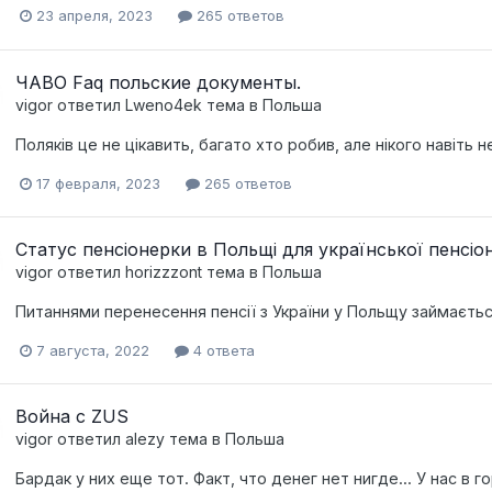
23 апреля, 2023
265 ответов
ЧАВО Faq польские документы.
vigor
ответил
Lweno4ek
тема в
Польша
Поляків це не цікавить, багато хто робив, але нікого навіть н
17 февраля, 2023
265 ответов
Статус пенсіонерки в Польщі для української пенсіо
vigor
ответил
horizzzont
тема в
Польша
Питаннями перенесення пенсії з України у Польщу займаєть
7 августа, 2022
4 ответа
Война с ZUS
vigor
ответил
alezy
тема в
Польша
Бардак у них еще тот. Факт, что денег нет нигде... У нас в 