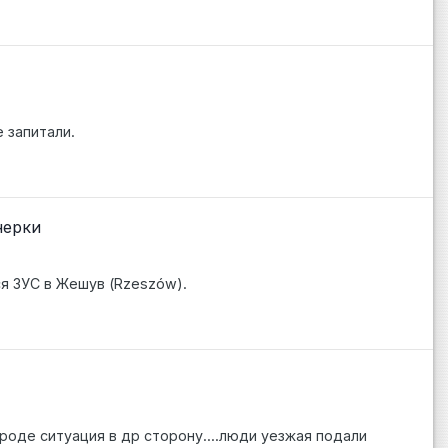
е запитали.
нерки
ся ЗУС в Жешув (Rzeszów).
городе ситуация в др сторону....люди уезжая подали