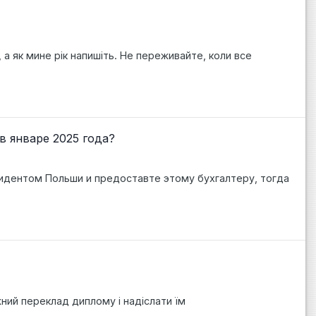
 а як мине рік напишіть. Не переживайте, коли все
в январе 2025 года?
зидентом Польши и предоставте этому бухгалтеру, тогда
жний переклад диплому і надіслати їм