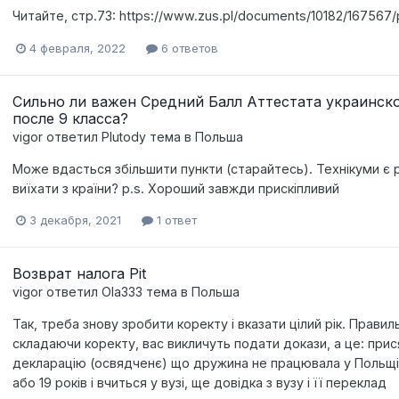
Читайте, стр.73: https://www.zus.pl/documents/10182/16756
4 февраля, 2022
6 ответов
Сильно ли важен Средний Балл Аттестата украинс
после 9 класса?
vigor
ответил
Plutody
тема в
Польша
Може вдасться збільшити пункти (старайтесь). Технікуми є р
виїхати з країни? p.s. Хороший завжди прискіпливий
3 декабря, 2021
1 ответ
Возврат налога Pit
vigor
ответил
Ola333
тема в
Польша
Так, треба знову зробити коректу і вказати цілий рік. Прав
складаючи коректу, вас викличуть подати докази, а це: при
декларацію (освядченє) що дружина не працювала у Польщі і
або 19 років і вчиться у вузі, ще довідка з вузу і її переклад