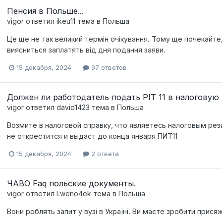
Пенсия в Польше...
vigor
ответил
ikeu11
тема в
Польша
Це ще не так великий термін очікування. Тому ще почекайте,
виясниться заплатять від дня подання заяви.
15 декабря, 2024
97 ответов
Должен ли работодатель подать PIT 11 в налоговую 
vigor
ответил
david1423
тема в
Польша
Возмите в налоговой справку, что являетесь налоговым ре
не открестится и выдаст до конца января ПИТ11
15 декабря, 2024
2 ответа
ЧАВО Faq польские документы.
vigor
ответил
Lweno4ek
тема в
Польша
Вони роблять запит у вузі в Україні. Ви маєте зробити прися