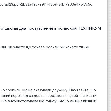
7/porad23.pdf/2b32a49c-e911-48b8-81bf-963e47bf7c5d
кой школы для поступления в польский ТЕХНИКУМ
ізні. Ви знаєте що хочете робити, чи хочете тільки
ильно зробили, що не вказували дружину. Памятайте, що
сяжний переклад свідоцтв народження дітей і написати
 не використовувала цю "ульгу". Якщо дитина після 18