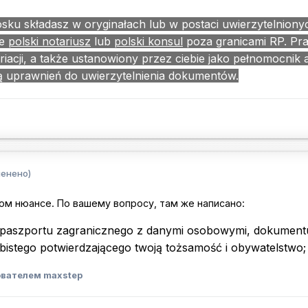
u składasz w oryginałach lub w postaci uwierzytelnionyc
e
polski notariusz
lub
polski konsul
poza granicami RP. Pr
riacji, a także ustanowiony przez ciebie jako pełnomocnik
ją uprawnień do uwierzytelnienia dokumentów.
менено)
том нюансе. По вашему вопросу, там же написано:
 paszportu zagranicznego z danymi osobowymi, dokument
istego potwierdzającego twoją tożsamość i obywatelstwo;
вателем maxstep