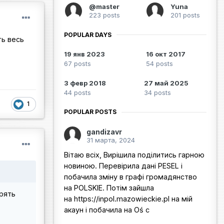
@master
Yuna
223 posts
201 posts
POPULAR DAYS
ть весь
19 янв 2023
16 окт 2017
67 posts
54 posts
3 февр 2018
27 май 2025
44 posts
34 posts
1
POPULAR POSTS
gandizavr
31 марта, 2024
Вітаю всіх, Вирішила поділитись гарною
новиною. Перевірила дані PESEL і
побачила зміну в графі громадянство
на POLSKIE. Потім зайшла
рять
на https://inpol.mazowieckie.pl на мій
акаун і побачила на Oś c