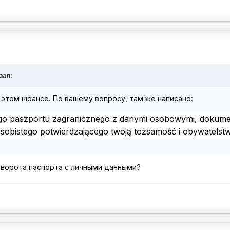
зал:
б этом нюансе. По вашему вопросу, там же написано:
go paszportu zagranicznego z danymi osobowymi, dokum
obistego potwierdzającego twoją tożsamość i obywatelst
зворота паспорта с личными данными?