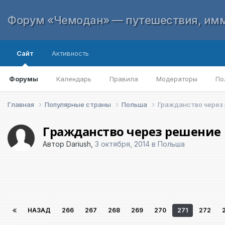
Форум «Чемодан» — путешествия, имм
Сайт
Активность
Форумы
Календарь
Правила
Модераторы
По
Главная
Популярные страны
Польша
Гражданство через
Гражданство через решение
Автор
Dariush
,
3 октября, 2014
в
Польша
НАЗАД
266
267
268
269
270
271
272