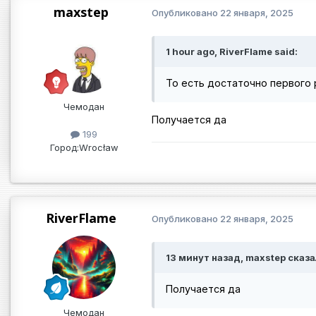
maxstep
Опубликовано
22 января, 2025
1 hour ago, RiverFlame said:
То есть достаточно первого
Чемодан
Получается да
199
Город:
Wrocław
RiverFlame
Опубликовано
22 января, 2025
13 минут назад, maxstep сказа
Получается да
Чемодан