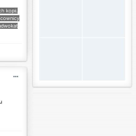
h kopii.
acownicy
 adwokat
u