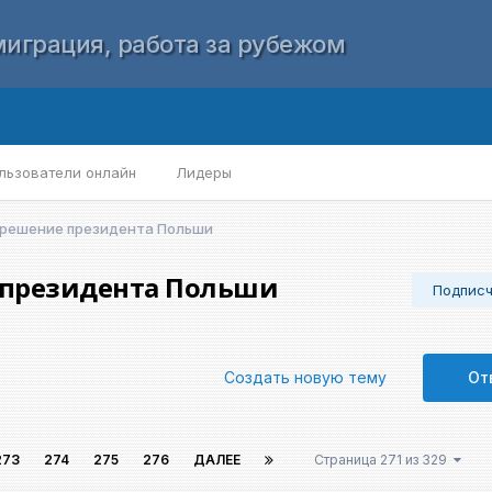
играция, работа за рубежом
льзователи онлайн
Лидеры
 решение президента Польши
 президента Польши
Подпис
Создать новую тему
От
273
274
275
276
ДАЛЕЕ
Страница 271 из 329