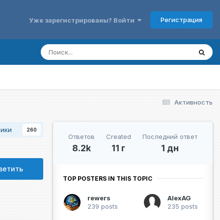
Регистрация
Уже зарегистрированы? Войти
Активность
чики
260
Ответов
Created
Последний ответ
8.2k
11 г
1 дн
ветить
TOP POSTERS IN THIS TOPIC
rewers
AlexAG
239 posts
235 posts