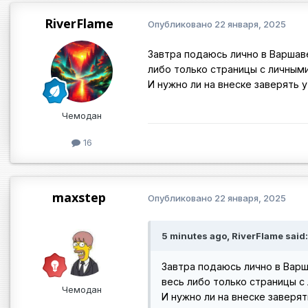
RiverFlame
Опубликовано
22 января, 2025
Завтра подаюсь лично в Варшав
либо только страницы с личны
И нужно ли на внеске заверять 
Чемодан
16
maxstep
Опубликовано
22 января, 2025
5 minutes ago, RiverFlame said:
Завтра подаюсь лично в Варш
весь либо только страницы 
Чемодан
И нужно ли на внеске заверя