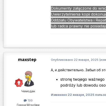
Dokumenty załączone do wniosk
Uwierzytelnienia kopii dokonuj
Oddziału Obywatelstwa i Repat
lub radca prawny nie posiada
maxstep
Опубликовано
22 января, 2025
(из
А, и действительно. Забыл об э
stronę twojego ważnego
podróży lub dowodu osob
Чемодан
Изменено
22 января, 2025
пользо
199
Город:
Wrocław