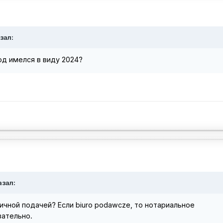
зал:
од имелся в виду 2024?
азал:
личной подачей? Если biuro podawcze, то нотариальное
ательно.