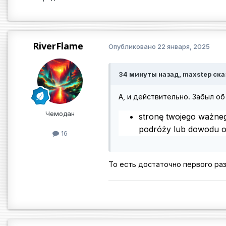
RiverFlame
Опубликовано
22 января, 2025
34 минуты назад, maxstep ска
А, и действительно. Забыл о
Чемодан
stronę twojego ważne
podróży lub dowodu os
16
То есть достаточно первого ра