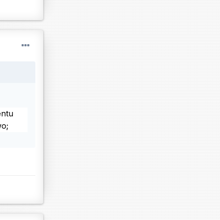
entu
wo;