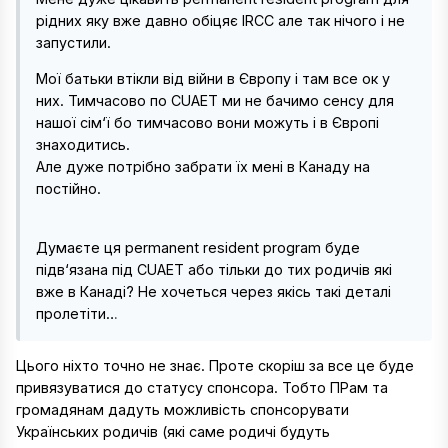
рідних яку вже давно обіцяє IRCC але так нічого і не
запустили.
Мої батьки втікли від війни в Європу і там все ок у
них. Тимчасово по CUAET ми не бачимо сенсу для
нашої сім‘ї бо тимчасово вони можуть і в Європі
знаходитись.
Але дуже потрібно забрати їх мені в Канаду на
постійно.
Думаєте ця permanent resident program буде
підв‘язана під CUAET або тільки до тих родичів які
вже в Канаді? Не хочеться через якісь такі деталі
пролетіти…
Цього ніхто точно не знає. Проте скоріш за все це буде
привязуватися до статусу спонсора. Тобто ПРам та
громадянам дадуть можливість спонсорувати
Українських родичів (які саме родичі будуть