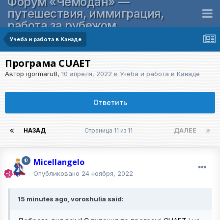
Форум «Чемодан» —
путешествия, иммиграция,
работа за рубежом
Учеба и работа в Канаде
Програма CUAET
Автор
igormaru8
,
10 апреля, 2022
в
Учеба и работа в Канаде
Ответить
НАЗАД
Страница 11 из 11
ДАЛЕЕ
Micellangelo
Опубликовано
24 ноября, 2022
15 minutes ago, voroshulia said: