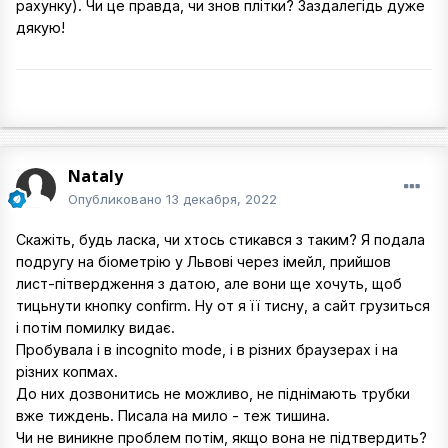
рахунку). Чи це правда, чи знов плітки? Заздалегідь дуже
дякую!
Nataly
Опубликовано
13 декабря, 2022
Скажіть, будь ласка, чи хтось стикався з таким? Я подала
подругу на біометрію у Львові через імейл, прийшов
лист-пітвердження з датою, але вони ще хочуть, щоб
тицьнути кнопку confirm. Ну от я її тисну, а сайт грузиться
і потім помилку видає.
Пробувала і в incognito mode, і в різних браузерах і на
різних копмах.
До них дозвонитись не можливо, не піднімають трубки
вже тиждень. Писала на мило - теж тишина.
Чи не виникне проблем потім, якщо вона не підтвердить?