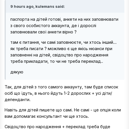
9 hours ago, kulemans said:
паспорта на дітей готові, анкети на них заповнювати
з свого особистого аккаунта, де і дорослі
заповнювали свої анкети вірно ?
там є питання, чи самі заповнюєте, чи хтось інший...
як треба писати ? можливо є ще якісь нюанси при
заповненні на дітей, свідоцтво про народження
треба прикладати, то чи не треба переклад..
дякую
Так, для дітей з того самого аккаунту, там буде список
осіб що їдуть, в нього йдуть 1-2 дорослих + усі діти/
депенданти.
Навіть для дітей пишете що самі. Не самі - це опція коли
вам допомагає консультант чи ще хтось.
Свідоцтво про народження + переклад треба буде