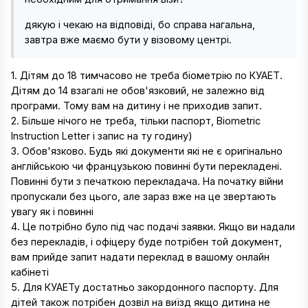
дякую і чекаю на відповіді, бо справа нагальна,
завтра вже маємо бути у візовому центрі.
1. Дітям до 18 тимчасово не треба біометрію по КУАЕТ.
Дітям до 14 взагалі не обов'язковий, не залежно від
програми. Тому вам на дитину і не приходив запит.
2. Більше нічого не треба, тільки паспорт, Biometric
Instruction Letter і запис на ту годину)
3. Обов'язково. Будь які документи які не є оригінально
англійською чи французькою повинні бути перекладені.
Повинні бути з печаткою перекладача. На початку війни
пропускали без цього, але зараз вже на це звертають
увагу як і повинні
4. Це потрібно було під час подачі заявки. Якщо ви надали
без перекладів, і офіцеру буде потрібен той документ,
вам прийде запит надати переклад в вашому онлайн
кабінеті
5. Для КУАЕТу достатньо закордонного паспорту. Для
дітей також потрібен дозвіл на виїзд якщо дитина не