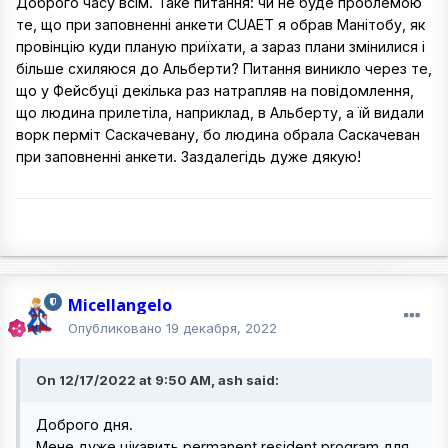
Доброго часу всім. Таке питання: чи не буде проблемою
те, що при заповненні анкети CUAET я обрав Манітобу, як
провінцію куди планую приїхати, а зараз плани змінилися і
більше схиляюся до Альберти? Питання виникло через те,
що у Фейсбуці декілька раз натрапляв на повідомлення,
що людина прилетіла, наприклад, в Альберту, а їй видали
ворк перміт Саскачевану, бо людина обрала Саскачеван
при заповненні анкети. Заздалегідь дуже дякую!
Micellangelo
Опубликовано
19 декабря, 2022
On 12/17/2022 at 9:50 AM, ash said:
Доброго дня.
Мене дуже цікавить permanent resident program для