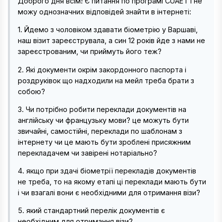
Доброго дня всім! Є питання по програмі CUAET і не
можу однозначних відповідей знайти в інтернеті:
1. Йдемо з чоловіком здавати біометрію у Варшаві,
наш візит зареєструвала, а син 12 років йде з нами не
зареєстрованим, чи приймуть його теж?
2. Які документи окрім закордонного паспорта і
роздруківок що надходили на мейл треба брати з
собою?
3. Чи потрібно робити переклади документів на
англійську чи французьку мови? це можуть бути
звичайні, самостійні, переклади по шаблонам з
інтернету чи це мають бути зроблені присяжним
перекладачем чи завірені нотаріально?
4. якщо при здачі біометрії перекладів документів
не треба, то на якому етапі ці переклади мають бути
і чи взагалі вони є необхідними для отримання візи?
5. який стандартний перелік документів є
необхідним для отримання візи?