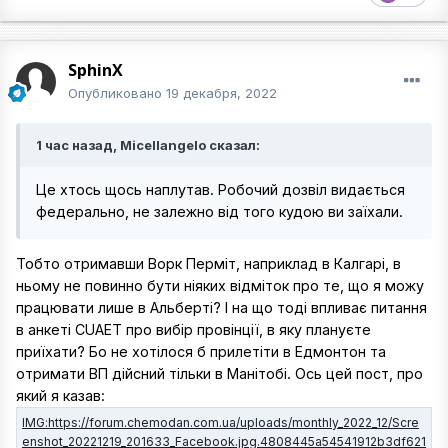
SphinX
Опубликовано
19 декабря, 2022
1 час назад, Micellangelo сказал:
Це хтось щось наплутав. Робочий дозвіл видається
федерально, не залежно від того кудою ви заїхали.
Тобто отримавши Ворк Перміт, наприклад в Калгарі, в
ньому не повинно бути ніяких відміток про те, що я можу
працювати лише в Альберті? І на що тоді впливає питання
в анкеті CUAET про вибір провінції, в яку плануєте
приїхати? Бо не хотілося б прилетіти в Едмонтон та
отримати ВП дійсний тільки в Манітобі. Ось цей пост, про
який я казав: