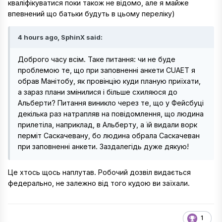
кваліфікуватися поки також не відомо, але я майже
впевнений що батьки будуть в цьому переліку)
4 hours ago, SphinX said:
Доброго часу всім. Таке питання: чи не буде
проблемою те, що при заповненні анкети CUAET я
обрав Манітобу, як провінцію куди планую приїхати,
а зараз плани змінилися і більше схиляюся до
Альберти? Питання виникло через те, що у Фейсбуці
декілька раз натрапляв на повідомлення, що людина
прилетіла, наприклад, в Альберту, а їй видали ворк
перміт Саскачевану, бо людина обрала Саскачеван
при заповненні анкети. Заздалегідь дуже дякую!
Це хтось щось наплутав. Робочий дозвіл видається
федерально, не залежно від того кудою ви заїхали.
1