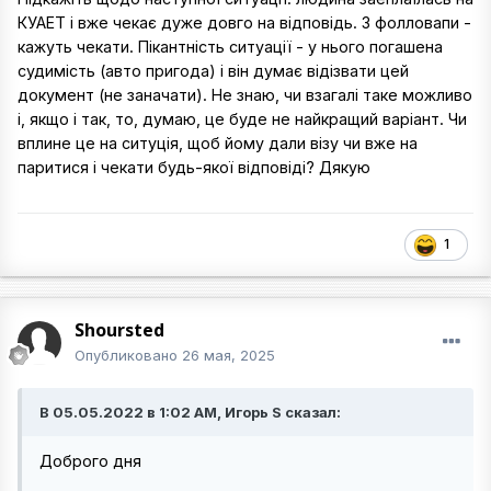
КУАЕТ і вже чекає дуже довго на відповідь. 3 фолловапи -
кажуть чекати. Пікантність ситуації - у нього погашена
судимість (авто пригода) і він думає відізвати цей
документ (не заначати). Не знаю, чи взагалі таке можливо
і, якщо і так, то, думаю, це буде не найкращий варіант. Чи
вплине це на ситуція, щоб йому дали візу чи вже на
паритися і чекати будь-якої відповіді? Дякую
1
Shoursted
Опубликовано
26 мая, 2025
В 05.05.2022 в 1:02 AM, Игорь S сказал:
Доброго дня