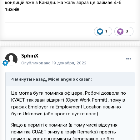
кондицій вже з Канади. На жаль зараз це займає 4-6
тижнів.
1
3
SphinX
Опубликовано
19 декабря, 2022
4 минуты назад, Micellangelo сказал:
Це могла бути помилка офіцера. Робочі дозволи по
КУАЕТ так звані відкриті (Open Work Permit), тому в
графах Employer та Employment Location повинно
бути Unknown (або просто пусте поле).
Якщо в перміті є помилки (в тому числі відсутня
примітка CUAET знизу в графі Remarks) просіть
прямо на кордоні поміняти (переважно це без