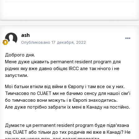
ash
Опубликовано
17 декабря, 2022
Доброго дня.
Мене дуже цікавить permanent resident program для
рідних яку вже давно обіцяє IRCC але так нічого і не
запустили.
Мої батьки втікли від війни в Європу і там все ок у них.
Тимчасово по CUAET ми не бачимо сенсу для нашої сім‘ї
бо тимчасово вони можуть і в Європі знаходитись.
Але дуже потрібно забрати їх мені в Канаду на постійно.
Думаєте ця permanent resident program буде підв‘язана
під CUAET або тільки до тих родичів які вже в Канаді? Не
хочеться через якісь такі деталі пролетіти…