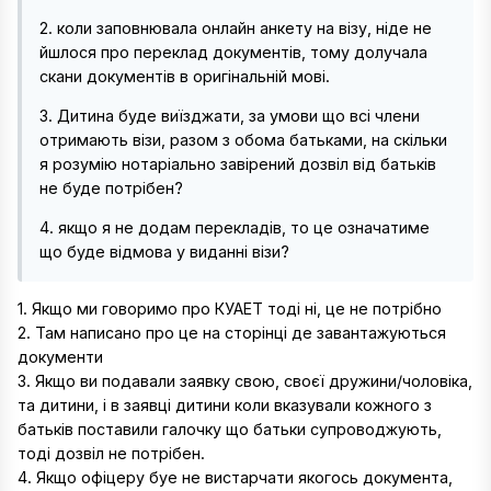
2. коли заповнювала онлайн анкету на візу, ніде не
йшлося про переклад документів, тому долучала
скани документів в оригінальній мові.
3. Дитина буде виїзджати, за умови що всі члени
отримають візи, разом з обома батьками, на скільки
я розумію нотаріально завірений дозвіл від батьків
не буде потрібен?
4. якщо я не додам перекладів, то це означатиме
що буде відмова у виданні візи?
1. Якщо ми говоримо про КУАЕТ тоді ні, це не потрібно
2. Там написано про це на сторінці де завантажуються
документи
3. Якщо ви подавали заявку свою, своєї дружини/чоловіка,
та дитини, і в заявці дитини коли вказували кожного з
батьків поставили галочку що батьки супроводжують,
тоді дозвіл не потрібен.
4. Якщо офіцеру буе не вистарчати якогось документа,