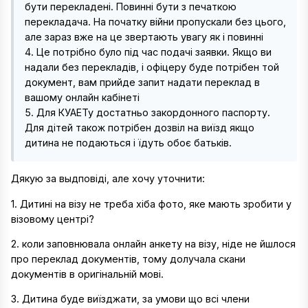
бути перекладені. Повинні бути з печаткою
перекладача. На початку війни пропускали без цього,
але зараз вже на це звертають увагу як і повинні
4. Це потрібно було під час подачі заявки. Якщо ви
надали без перекладів, і офіцеру буде потрібен той
документ, вам прийде запит надати переклад в
вашому онлайн кабінеті
5. Для КУАЕТу достатньо закордонного паспорту.
Для дітей також потрібен дозвіл на виїзд якщо
дитина не подаються і їдуть обоє батьків.
Дякую за выдповіді, але хочу уточнити:
1. Дитині на візу не треба хіба фото, яке мають зробити у
візовому центрі?
2. коли заповнювала онлайн анкету на візу, ніде не йшлося
про переклад документів, тому долучала скани
документів в оригінальній мові.
3. Дитина буде виїзджати, за умови що всі члени