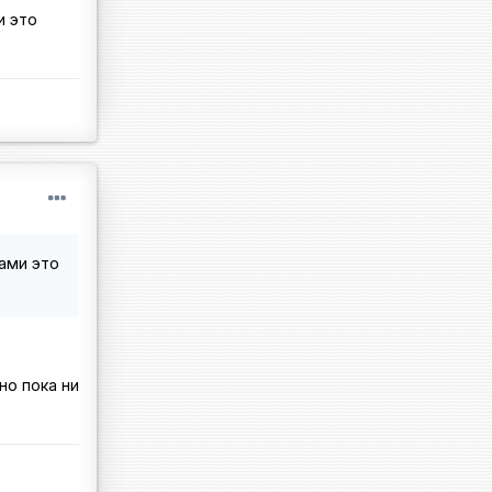
и это
ами это
но пока ни