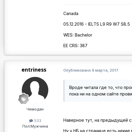
Сanada
05.12.2016 - IELTS L9 R9 W7 S8.5
WES: Bachelor
ЕЕ CRS: 387
entriness
Опубликовано
6 марта, 2017
Вроде читала где то, что п
пока ни на одном сайте прови
Чемодан
Наверное тут, на предыдущей 
533
Пол:
Мужчина
Ну у НБ на странице есть некие 