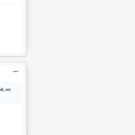
й, но