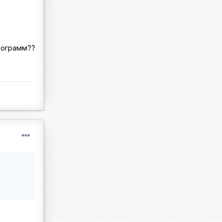
рограмм??