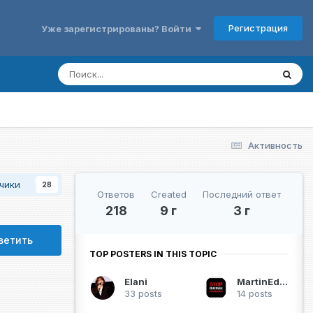
Регистрация
Уже зарегистрированы? Войти
Активность
чики
28
Ответов
Created
Последний ответ
218
9 г
3 г
ветить
TOP POSTERS IN THIS TOPIC
Elani
MartinEden
33 posts
14 posts