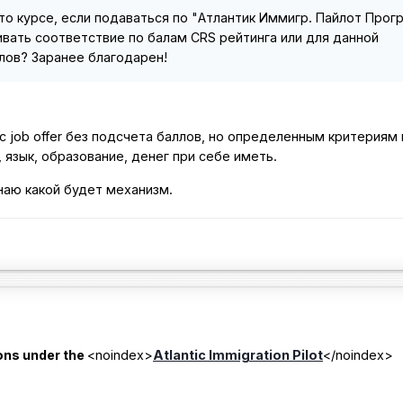
о курсе, если подаваться по "Атлантик Иммигр. Пайлот Прог
живать соответствие по балам CRS рейтинга или для данной
лов? Заранее благодарен!
с job offer без подсчета баллов, но определенным критериям
 язык, образование, денег при себе иметь.
знаю какой будет механизм.
ons under the
<noindex>
Atlantic Immigration Pilot
</noindex>