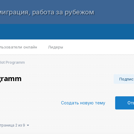
играция, работа за рубежом
льзователи онлайн
Лидеры
Pilot Programm
ogramm
Подпис
Создать новую тему
От
траница 2 из 9