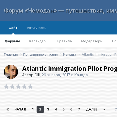
Форум «Чемодан» — путешествия, имм
Сайт
Активность
Форумы
Календарь
Правила
Модераторы
По
Главная
Популярные страны
Канада
Atlantic Immigration 
Atlantic Immigration Pilot Pr
Автор
Olli
,
29 января, 2017
в
Канада
НАЗАД
1
2
3
4
5
6
7
ДАЛЕЕ
С