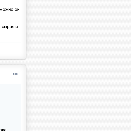
зможно он
 сырая и
ока