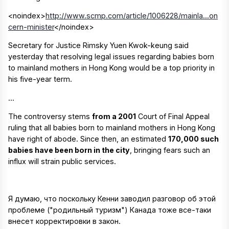
<noindex>
http://www.scmp.com/article/1006228/mainla...on
cern-minister
</noindex>
Secretary for Justice Rimsky Yuen Kwok-keung said
yesterday that resolving legal issues regarding babies born
to mainland mothers in Hong Kong would be a top priority in
his five-year term.
...
The controversy stems
from a 2001
Court of Final Appeal
ruling that all babies born to mainland mothers in Hong Kong
have right of abode. Since then, an estimated
170,000 such
babies have been born in the city
, bringing fears such an
influx will strain public services.
Я думаю, что поскольку Кенни заводил разговор об этой
проблеме ("родильный туризм") Канада тоже все-таки
внесет корректировки в закон.