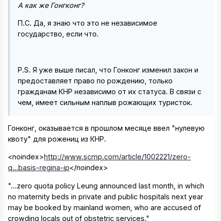
А как же Гонгконг?
П.С. Да, я знаю что это не независимое
государство, если что.
P.S. Я уже выше писал, что Гонконг изменил закон и
предоставляет право по рождению, только
гражданам КНР независимо от их статуса. В связи с
чем, имеет сильным наплыв рожающих туристок.
Гонконг, оказывается в прошлом месяце ввел "нулевую
квоту" для рожениц из КНР.
<noindex>
http://www.scmp.com/article/1002221/zero-
q...basis-regina-ip
</noindex>
"...zero quota policy Leung announced last month, in which
no maternity beds in private and public hospitals next year
may be booked by mainland women, who are accused of
crowding locals out of obstetric services."