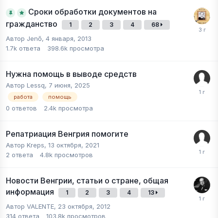
Сроки обработки документов на
гражданство
1
2
3
4
68
Автор
Jenő
,
4 января, 2013
1.7k
ответа
398.6k
просмотра
Нужна помощь в выводе средств
Автор
Lessq
,
7 июня, 2025
работа
помощь
0
ответов
2.4k
просмотра
Репатриация Венгрия помогите
Автор
Kreps
,
13 октября, 2021
2
ответа
4.8k
просмотров
Новости Венгрии, статьи о стране, общая
информация
1
2
3
4
13
Автор
VALENTE
,
23 октября, 2012
314
ответа
103.8k
просмотров