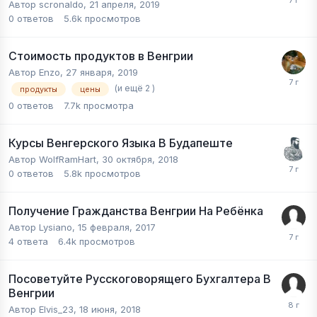
Автор
scronaldo
,
21 апреля, 2019
0
ответов
5.6k
просмотров
Стоимость продуктов в Венгрии
Автор
Enzo
,
27 января, 2019
(и ещё 2 )
продукты
цены
0
ответов
7.7k
просмотра
Курсы Венгерского Языка В Будапеште
Автор
WolfRamHart
,
30 октября, 2018
0
ответов
5.8k
просмотров
Получение Гражданства Венгрии На Ребёнка
Автор
Lysiano
,
15 февраля, 2017
4
ответа
6.4k
просмотров
Посоветуйте Русскоговорящего Бухгалтера В
Венгрии
Автор
Elvis_23
,
18 июня, 2018