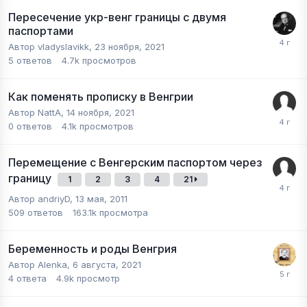
Пересечение укр-венг границы с двумя
паспортами
Автор
vladyslavikk
,
23 ноября, 2021
5
ответов
4.7k
просмотров
Как поменять прописку в Венгрии
Автор
NattA
,
14 ноября, 2021
0
ответов
4.1k
просмотров
Перемещение с Венгерским паспортом через
границу
1
2
3
4
21
Автор
andriyD
,
13 мая, 2011
509
ответов
163.1k
просмотра
Беременность и роды Венгрия
Автор
Alenka
,
6 августа, 2021
4
ответа
4.9k
просмотр