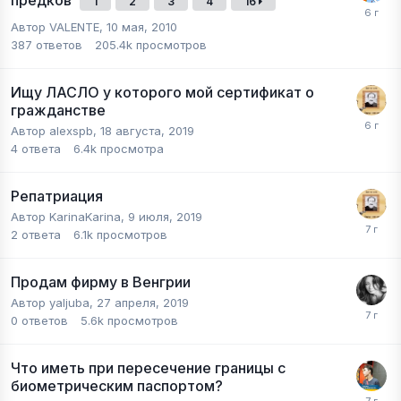
1
2
3
4
16
Автор
VALENTE
,
10 мая, 2010
387
ответов
205.4k
просмотров
Ищу ЛАСЛО у которого мой сертификат о
гражданстве
Автор
alexspb
,
18 августа, 2019
4
ответа
6.4k
просмотра
Репатриация
Автор
KarinaKarina
,
9 июля, 2019
2
ответа
6.1k
просмотров
Продам фирму в Венгрии
Автор
yaljuba
,
27 апреля, 2019
0
ответов
5.6k
просмотров
Что иметь при пересечение границы с
биометрическим паспортом?