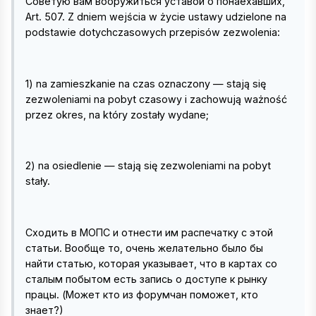
Советую вам вооружиться уставой о понаехавших,
Art. 507. Z dniem wejścia w życie ustawy udzielone na
podstawie dotychczasowych przepisów zezwolenia:
1) na zamieszkanie na czas oznaczony — stają się
zezwoleniami na pobyt czasowy i zachowują ważność
przez okres, na który zostały wydane;
2) na osiedlenie — stają się zezwoleniami na pobyt
stały.
Сходить в МОПС и отнести им распечатку с этой
статьи. Вообще то, очень желательно было бы
найти статью, которая указывает, что в картах со
сталым побытом есть запись о доступе к рынку
працы. (Может кто из форумчан поможет, кто
знает?)