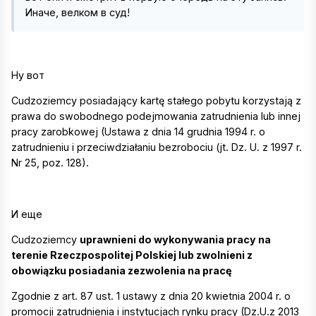
Иначе, велком в суд!
Ну вот
Cudzoziemcy posiadający kartę stałego pobytu korzystają z
prawa do swobodnego podejmowania zatrudnienia lub innej
pracy zarobkowej (Ustawa z dnia 14 grudnia 1994 r. o
zatrudnieniu i przeciwdziałaniu bezrobociu (jt. Dz. U. z 1997 r.
Nr 25, poz. 128).
И еще
Cudzoziemcy
uprawnieni do wykonywania pracy na
terenie Rzeczpospolitej Polskiej lub zwolnieni z
obowiązku posiadania zezwolenia na pracę
Zgodnie z art. 87 ust. 1 ustawy z dnia 20 kwietnia 2004 r. o
promocji zatrudnienia i instytucjach rynku pracy (Dz.U.z 2013