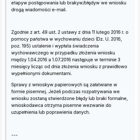
etapуw postępowania lub brakуw/błędуw we wniosku
drogą wiadomości e-mail.
Zgodnie z art. 49 ust. 2 ustawy z dnia 11 lutego 2016 r. o
pomocy państwa w wychowaniu dzieci (Dz. U. 2016,
poz. 195) ustalenie i wypłata świadczenia
wychowawczego w przypadku złożenia wniosku
między 1.04.2016 a 1.07.2016 następuje w terminie 3
miesięcy licząc od dnia złożenia wniosku z prawidłowo
wypełnionymi dokumentami.
Sprawy z wnioskуw papierowych są załatwiane w
formie pisemnej. Jeżeli podczas rozpatrywania we
wniosku zostaną stwierdzone błędy lub braki formalne,
wnioskodawca otrzyma pisemne wezwanie do
uzupełnienia lub poprawienia danych.
---