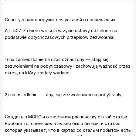
Советую вам вооружиться уставой о понаехавших,
Art. 507. Z dniem wejścia w życie ustawy udzielone na
podstawie dotychczasowych przepisów zezwolenia:
1) na zamieszkanie na czas oznaczony — stają się
zezwoleniami na pobyt czasowy i zachowują ważność przez
okres, na który zostały wydane;
2) na osiedlenie — stają się zezwoleniami na pobyt stały.
Сходить в МОПС и отнести им распечатку с этой статьи.
Вообще то, очень желательно было бы найти статью,
которая указывает, что в картах со сталым побытом есть