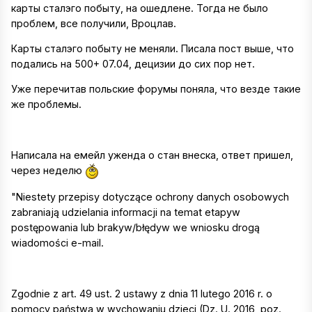
карты сталэго побыту, на ошедлене. Тогда не было
проблем, все получили, Вроцлав.
Карты сталэго побыту не меняли. Писала пост выше, что
подались на 500+ 07.04, децизии до сих пор нет.
Уже перечитав польские форумы поняла, что везде такие
же проблемы.
Написала на емейл уженда о стан внеска, ответ пришел,
через неделю
"Niestety przepisy dotyczące ochrony danych osobowych
zabraniają udzielania informacji na temat etapуw
postępowania lub brakуw/błędуw we wniosku drogą
wiadomości e-mail.
Zgodnie z art. 49 ust. 2 ustawy z dnia 11 lutego 2016 r. o
pomocy państwa w wychowaniu dzieci (Dz. U. 2016, poz.