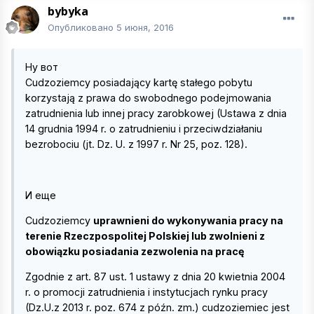
bybyka
Опубликовано
5 июня, 2016
Ну вот
Cudzoziemcy posiadający kartę stałego pobytu
korzystają z prawa do swobodnego podejmowania
zatrudnienia lub innej pracy zarobkowej (Ustawa z dnia
14 grudnia 1994 r. o zatrudnieniu i przeciwdziałaniu
bezrobociu (jt. Dz. U. z 1997 r. Nr 25, poz. 128).
И еще
Cudzoziemcy
uprawnieni do wykonywania pracy na
terenie Rzeczpospolitej Polskiej lub zwolnieni z
obowiązku posiadania zezwolenia na pracę
Zgodnie z art. 87 ust. 1 ustawy z dnia 20 kwietnia 2004
r. o promocji zatrudnienia i instytucjach rynku pracy
(Dz.U.z 2013 r. poz. 674 z późn. zm.) cudzoziemiec jest