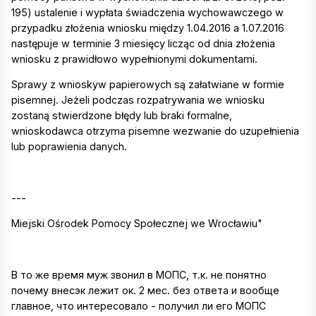
195) ustalenie i wypłata świadczenia wychowawczego w
przypadku złożenia wniosku między 1.04.2016 a 1.07.2016
następuje w terminie 3 miesięcy licząc od dnia złożenia
wniosku z prawidłowo wypełnionymi dokumentami.
Sprawy z wnioskуw papierowych są załatwiane w formie
pisemnej. Jeżeli podczas rozpatrywania we wniosku
zostaną stwierdzone błędy lub braki formalne,
wnioskodawca otrzyma pisemne wezwanie do uzupełnienia
lub poprawienia danych.
---
Miejski Ośrodek Pomocy Społecznej we Wrocławiu"
В то же время муж звонил в МОПС, т.к. не понятно
почему внесэк лежит ок. 2 мес. без ответа и вообще
главное, что интересовало - получил ли его МОПС