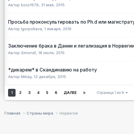
Автор
boss1979
,
31 мая, 2015
Просьба проконсультировать по Ph.d или магистратур
Автор
Igorpoltava
,
1 января, 2016
Заключение брака в Дании и легализация в Норвеги
Автор
Simona1
,
18 июля, 2015
*дикарем* в Скандинавию на работу
Автор
Mitiay
,
13 декабря, 2015
1
2
3
4
5
6
ДАЛЕЕ
Страница 1 из 9
Главная
Страны мира
Норвегия