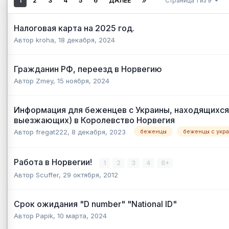
1
2
3
4
5
6
ДАЛЕЕ
Страница 1 из 9
Налоговая карта на 2025 год.
Автор
kroha
,
18 декабря, 2024
Гражданин РФ, переезд в Норвегию
Автор
Zmey
,
15 ноября, 2024
Информация для беженцев с Украины, находящихся
выезжающих) в Королевство Норвегия
Автор
fregat222
,
8 декабря, 2023
беженцы
беженцы с укр
Работа в Норвегии!
1
2
3
4
8
Автор
Scuffer
,
29 октября, 2012
Срок ожидания "D number" "National ID"
Автор
Papik
,
10 марта, 2024