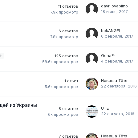
gavrilovablino
11
ответов
18 июня, 2017
7.9k
просмотр
bokANGEL
6
ответов
6 февраля, 2017
7.8k
просмотр
GenaEr
6
125
ответов
4 февраля, 2017
58.6k
просмотров
Неваша Тётя
1
ответ
22 сентября, 2016
5.6k
просмотров
ей из Украины
UTE
8
ответов
22 августа, 2016
6k
просмотров
Неваша Тётя
7
ответов