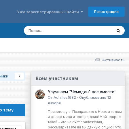
Регистрация
Уже зарегистрированы? Войти
Активность
чики
2
Всем участникам
Улучшаем "Чемодан" все вместе!
От
Achilles1982
·
Опубликовано
12
января
ю тему
Приветствую. Поздравляю с Новым годом
и желаю мира и процветания! Мой вопрос
такой - что на счёт приложения,
рассматриваете ли вы данную опцию? Что