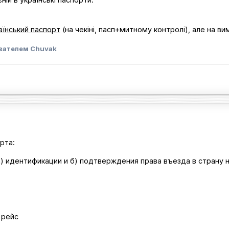
аїнський паспорт
(на чекіні, пасп+митному контролі), але на в
вателем Chuvak
рта:
 а) идентификации и б) подтверждения права въезда в страну 
 рейс