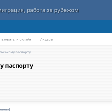
играция, работа за рубежом
льзователи онлайн
Лидеры
ольському паспорту
у паспорту
енено)