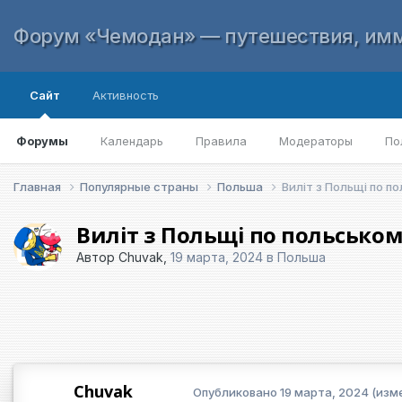
Форум «Чемодан» — путешествия, имм
Сайт
Активность
Форумы
Календарь
Правила
Модераторы
По
Главная
Популярные страны
Польша
Виліт з Польщі по п
Виліт з Польщі по польськом
Автор
Chuvak
,
19 марта, 2024
в
Польша
Chuvak
Опубликовано
19 марта, 2024
(изм