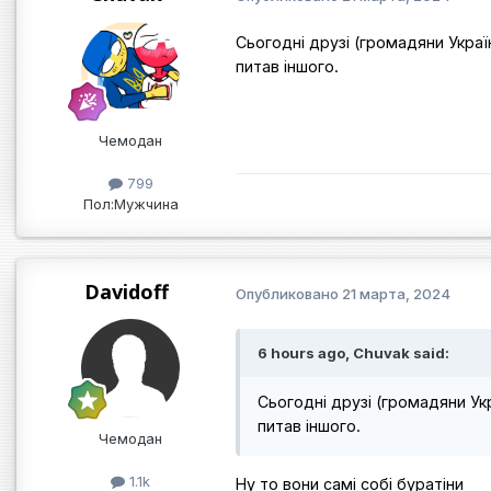
Сьогодні друзі (громадяни Украї
питав іншого.
Чемодан
799
Пол:
Мужчина
Davidoff
Опубликовано
21 марта, 2024
6 hours ago, Chuvak said:
Сьогодні друзі (громадяни Укр
питав іншого.
Чемодан
1.1k
Ну то вони самі собі буратіни