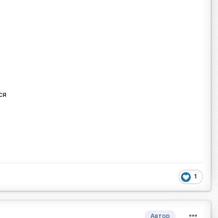
.
ся
1
Автор