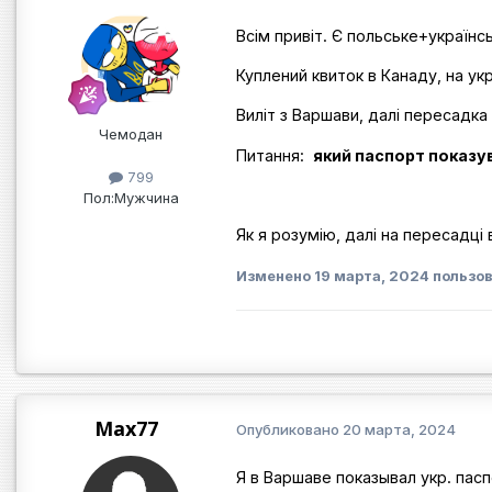
Всім привіт. Є польське+україн
Куплений квиток в Канаду, на ук
Виліт з Варшави, далі пересадка 
Чемодан
Питання:
який паспорт показув
799
Пол:
Мужчина
Як я розумію, далі на пересадці 
Изменено
19 марта, 2024
пользо
Max77
Опубликовано
20 марта, 2024
Я в Варшаве показывал укр. пасп