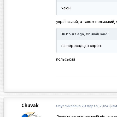
чекіні
український, а також польський,
16 hours ago, Chuvak said:
на пересадці в європі
польський
Chuvak
Опубликовано
20 марта, 2024
(изм
Летимо по туристичній візі, вклеє