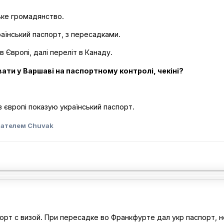
ське громадянство.
раїнський паспорт, з пересадками.
в Європі, далі переліт в Канаду.
ати у Варшаві на паспортному контролі, чекіні?
в європі показую український паспорт.
вателем Chuvak
орт с визой. При пересадке во Франкфурте дал укр паспорт, н