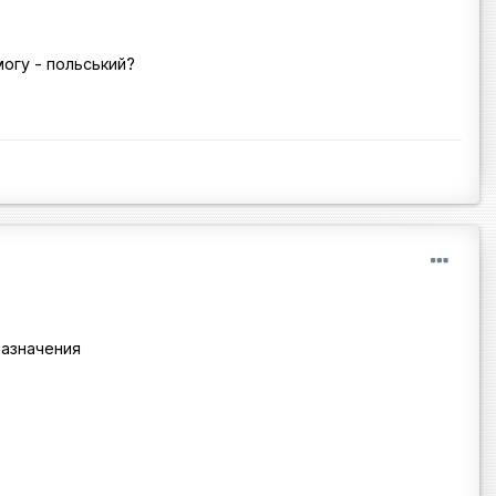
имогу - польський?
назначения