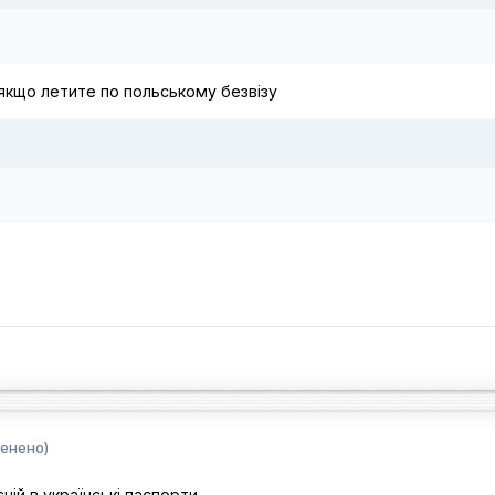
 якщо летите по польському безвізу
енено)
ній в українські паспорти.