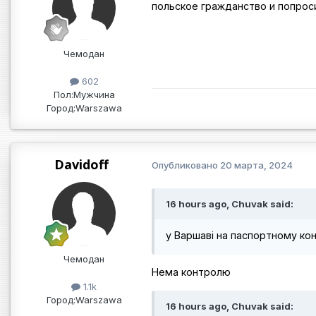
польское гражданство и попроси
Чемодан
602
Пол:
Мужчина
Город:
Warszawa
Davidoff
Опубликовано
20 марта, 2024
16 hours ago, Chuvak said:
у Варшаві на паспортному кон
Чемодан
Нема контролю
1.1k
Город:
Warszawa
16 hours ago, Chuvak said: