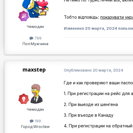
Тобто відповідь:
показувати укр
Чемодан
Изменено
20 марта, 2024
пользо
799
Пол:
Мужчина
maxstep
Опубликовано
20 марта, 2024
Где и как проверяют ваши паспо
1. При регистрации на рейс для
2. При выезде из шенгена
Чемодан
3. При въезде в Канаду
199
4. При регистрации на обратный
Город:
Wrocław