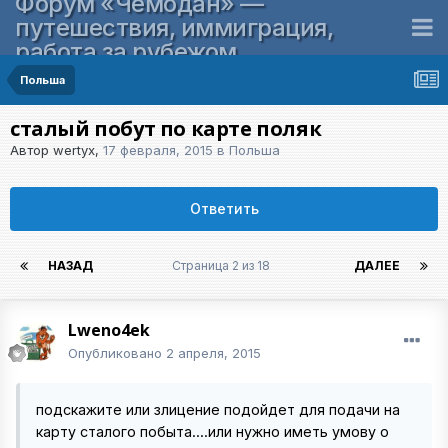
Форум «Чемодан» —
путешествия, иммиграция,
работа за рубежом
Польша
сталый побут по карте поляк
Автор
wertyx
,
17 февраля, 2015
в
Польша
Ответить
НАЗАД
Страница 2 из 18
ДАЛЕЕ
Lweno4ek
Опубликовано
2 апреля, 2015
подскажите или злицение подойдет для подачи на
карту сталого побыта....или нужно иметь умову о