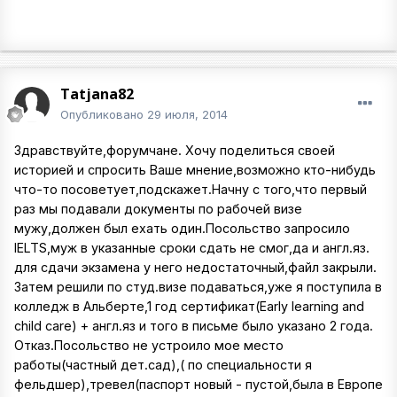
Tatjana82
Опубликовано
29 июля, 2014
Здравствуйте,форумчане. Хочу поделиться своей
историей и спросить Ваше мнение,возможно кто-нибудь
что-то посоветует,подскажет.Начну с того,что первый
раз мы подавали документы по рабочей визе
мужу,должен был ехать один.Посольство запросило
IELTS,муж в указанные сроки сдать не смог,да и англ.яз.
для сдачи экзамена у него недостаточный,файл закрыли.
Затем решили по студ.визе подаваться,уже я поступила в
колледж в Альберте,1 год сертификат(Early learning and
child care) + англ.яз и того в письме было указано 2 года.
Отказ.Посольство не устроило мое место
работы(частный дет.сад),( по специальности я
фельдшер),тревел(паспорт новый - пустой,была в Европе