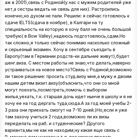
аж в 2001),связь с Родиной(у нас с мужем родителей уже
нет,а сестры ведать не связь для них). Растроились
конечно,но духом не пали. Решили: я сейчас готовлюсь к
сдаче IELTS(сдача в ноябре), в Калгари на ту
специальность на которую я хочу балл не очень большой
требую( в Bow Valley),надеюсь подготовлюсь,сдам.Но
так сложно,я только сейчас понимаю насколько сложный
и серьезный экзамен. Хочу в сентябре съездить в
Европу(там в Германии родств-ки дальние живут),будет
шенг.виза. С местом работы не знаю,что делать,наверно
устраиваться на новое место?Связь с Родиной,возможно
ли такое решение: просить студ.визу мне,а мужу и двоим
нашим детям визит.визу(объяснить,что они со мной
могут поехать,посмотреть,помочь с выбором
жилья,уехать,т.к. старшая дочь идет нынче в школу и я не
хочу ее на год дергать туда,сюда.А за год моей учебы 2-
3 раза они приехать смогут на 7-10 дней.)Но,если я уже
там захочу учиться 2 года,возможно ли их визы
переделать на раб. и студенческие? Другого
варианта,мы не как не находим,ну какая еще связь с
Р.,машина,дом,участок и т.д. все можно продать