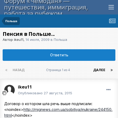
Форум «Чемодан» —
путешествия, иммиграция,
работа за рубежом
Польша
Пенсия в Польше...
Автор
ikeu11
,
14 июля, 2009
в
Польша
Ответить
НАЗАД
Страница 1 из 4
ДАЛЕЕ
ikeu11
Опубликовано
27 августа, 2015
Договор о котором шла речь выше подписали:
<noindex>
http://mignews.com.ua/sobitiya/inukraine/244150.
html
</noindex>