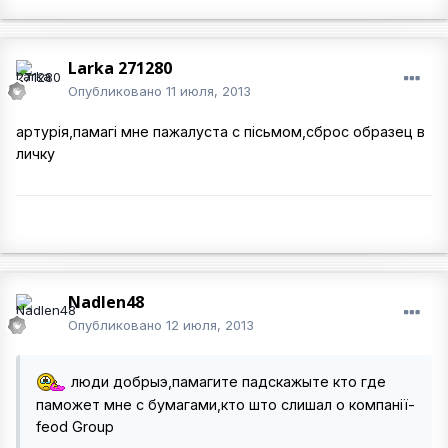
Larka 271280
Опубликовано
11 июля, 2013
артурія,памагі мне пажалуста с пісьмом,сброс образец в
личку
Nadlen48
Опубликовано
12 июля, 2013
люди добрыэ,памагите падскажыте кто где
паможет мне с бумагами,кто што слишал о компанії-
feod Group