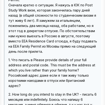
Сначала кратко о ситуации. Я нажусь в ЮК по Post
Study Work визе, которая закончилась пару дней
назад (в общей сложности по студенческим визам я
тут живу 6 лет). Я замужем за итальянцем,
поженились два месяца назад, оба работаем, но я
этот год в декретом отпуске. По обстоятельствам
нам нужно выехать в Россию в августе, поэтому
вместо EEA Residence Card отсюда, я буду подавать
на EEA Family Permit из Москвы прямо на следующий
день после прилета.
1. Что писать в Please provide details of your full
address and postal code. This must be the address at
which you live rather than your family home?
Российский адрес даже если я там живу только
короткими наездами в отпуск или британский
адрес?
2. How long do you intend to stay in the UK? - писать 6
месяцев или indefinitely. Боюсь что напишу 6
месяцев, а меня обвинял в обмане, т к у нас тут у