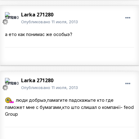
Larka 271280
Опубликовано
11 июля, 2013
а ето как понимас же особыэ?
Larka 271280
Опубликовано
11 июля, 2013
люди добрыэ,памагите падскажыте кто где
паможет мне с бумагами,кто што слишал о компанії- feod
Group