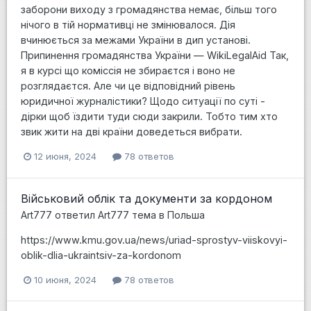
заборони виходу з громадянства немає, більш того
нічого в тій нормативці не змінювалося. Дія
вчинюється за межами України в дип установі.
Припинення громадянства України — WikiLegalAid Так,
я в курсі що коміссія не збираєтся і воно не
розглядаєтся. Але чи це відповідний рівень
юридичної журналістики? Щодо ситуації по суті -
дірки щоб їздити туди сюди закрили. Тобто тим хто
звик жити на дві країни доведеться вибрати.
12 июня, 2024
78 ответов
Військовий облік та документи за кордоном
Art777
ответил
Art777
тема в
Польша
https://www.kmu.gov.ua/news/uriad-sprostyv-viiskovyi-
oblik-dlia-ukraintsiv-za-kordonom
10 июня, 2024
78 ответов