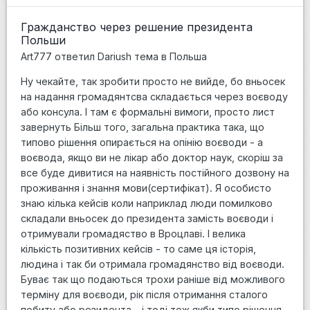
Гражданство через решение президента
Польши
Art777
ответил
Dariush
тема в
Польша
Ну чекайте, так зробити просто не вийде, бо вньосек
на надання громадянтсва складається через воєводу
або консула. І там є формальні вимоги, просто лист
завернуть Більш того, загальна практика така, що
типово рішення опирається на опінію воєводи - а
воєвода, якщо ви не лікар або доктор наук, скоріш за
все буде дивитися на наявність постійного дозвону на
проживання і знання мови(сертифікат). Я особисто
знаю кілька кейсів коли наприклад люди помилково
складали вньосек до президента замість воєводи і
отримували громадяство в Вроцлаві. І велика
кількість позитивних кейсів - то саме ця історія,
людина і так би отримала громадянство від воєводи.
Буває так що подаються трохи раніше від можливого
терміну для воєводи, рік після отримання сталого
побиту або резидента - і тоді теж якби типо рішення