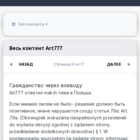
Тип контента
Весь контент Art777
НАЗАД
Страница 6 из 17
ДАЛЕЕ
Гражданство через воеводу
Art777
ответил
mak.ih
тема в
Польша
Если никаких писем не было- решение должно быть
позитивное, иначе нарушаетcя сходу статья 79а: Art.
79a. [Obowiązek wskazania niespełnionych przesłanek
do wydania decyzji zgodnej z żądaniem strony;
przedkładanie dodatkowych dowodów] § 1. W
postępowaniu wszczętym na żądanie strony, informując