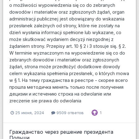
o możliwości wypowiedzenia się co do zebranych
dowodów i materiałów oraz zgłoszonych żądań, organ
administracji publicznej jest obowiązany do wskazania
przesłanek zależnych od strony, które nie zostały na
dzień wysłania informacji spełnione lub wykazane, co
może skutkować wydaniem decyzji niezgodnej z
żądaniem strony. Przepisy art. 10 § 2 i 3 stosuje się. § 2.
W terminie wyznaczonym na wypowiedzenie się co do
zebranych dowodów i materiałów oraz zgłoszonych
żądań, strona może przedłożyć dodatkowe dowody
celem wykazania spełnienia przesłanek, o których mowa
w § 1. На тему гражданства в реестре - скорее всего
прошла методичка менять только после получения
децизии и истечению строка на odwolanie или
zreczenie sie prawa do odwolania
25 июня, 2024
9509 ответов
1
Гражданство через решение президента
Польши