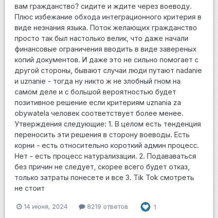
вам гражданство? сидите и ждите через воеводу.
Плюс избежание обхода интеграционного критерия в
виде незнания языка. Поток желающих гражданство
просто так был настолько велик, что даже начали
финансовые ограничения вводить в виде завереных
копий документов. И даже это не сильно помогает с
другой стороны, бывают случаи люди путают nadanie
и uznanie - тогда ну никто ж не злобный гном на
самом деле и с большой вероятностью будет
позитивное решение если критериям uznania za
obywatela человек соответствует более менее.
Утверждения следующие: 1. В целом есть тенденция
переносить эти решения в сторону воеводы. Есть
корни - есть относительно короткий админ процесс.
Нет - есть процесс натурализации. 2. Подававаться
без причин не следует, скорее всего будет отказ,
только затраты понесете и все 3. Tik Tok смотреть
не стоит
14 июня, 2024
8219 ответов
1