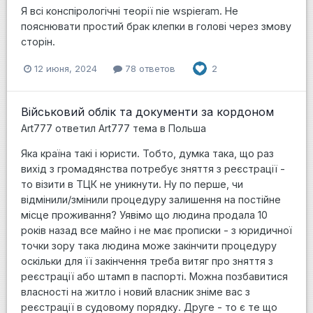
Я всі конспірологічні теорії nie wspieram. Не
пояснювати простий брак клепки в голові через змову
сторін.
12 июня, 2024
78 ответов
2
Військовий облік та документи за кордоном
Art777
ответил
Art777
тема в
Польша
Яка країна такі і юристи. Тобто, думка така, що раз
вихід з громадянства потребує зняття з реєстрації -
то візити в ТЦК не уникнути. Ну по перше, чи
відмінили/змінили процедуру залишення на постійне
місце проживання? Уявімо що людина продала 10
років назад все майно і не має прописки - з юридичної
точки зору така людина може закінчити процедуру
оскільки для її закінчення треба витяг про зняття з
реєстрації або штамп в паспорті. Можна позбавитися
власності на житло і новий власник зніме вас з
реєстрації в судовому порядку. Друге - то є те що