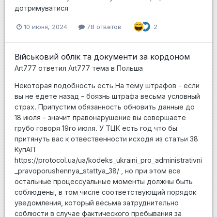
дотримуватися
10 июня, 2024
78 ответов
2
Військовий облік та документи за кордоном
Art777
ответил
Art777
тема в
Польша
Некоторая подобность есть На тему штрафов - если
вы не едете назад - боязнь штрафа весьма условный
страх. Припустим обязанность обновить данные до
18 июля - значит правонарушение вы совершаете
грубо говоря 19го июля. У ТЦК есть год что бы
притянуть вас к отвественности исходя из статьи 38
КупАП
https://protocol.ua/ua/kodeks_ukraini_pro_administrativni
_pravoporushennya_stattya_38/ , но при этом все
остальные процессуальные моменты должны быть
соблюдены, в том числе соответствующий порядок
уведомления, который весьма затруднительно
соблюсти в случае фактического пребывания за