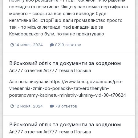
президента позитивне. Якщо у вас немає сертифіката
мовного - скоріш за все опінія воєводи буде
негативна Всі історії що дали громадянство просто
так - то міська легенда, такі випадки ще за
Коморовського були, потім не прокатувало
14 июня, 2024
8219 ответов
Військовий облік та документи за кордоном
Art777
ответил
Art777
тема в
Польша
Але понаписували https://www.kmu.gov.ua/npas/pro-
vnesennia-zmin-do-poriadkiv-zatverdzhenykh-
postanovamy-kabinetu-ministriv-ukrainy-vid-30-t70624
12 июня, 2024
78 ответов
Військовий облік та документи за кордоном
Art777
ответил
Art777
тема в
Польша