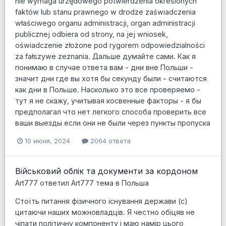
nie wymaga urzędowego potwierdzenia określonych
faktów lub stanu prawnego w drodze zaświadczenia
właściwego organu administracji, organ administracji
publicznej odbiera od strony, na jej wniosek,
oświadczenie złożone pod rygorem odpowiedzialności
za fałszywe zeznania. Дальше думайте сами. Как я
понимаю в случае ответа вам - дни вне Польши -
значит дни где вы хотя бы секунду были - считаются
как дни в Польше. Насколько это все проверяемо -
тут я не скажу, учитывая косвенные факторы - я бы
предполагал что нет легкого способа проверить все
ваши выезды если они не были через пункты пропуска
10 июня, 2024
2064 ответа
Військовий облік та документи за кордоном
Art777
ответил
Art777
тема в
Польша
Стоїть питання фізичного існування держави (с)
цитаючи наших можновладців. Я честно обіцяв не
чіпати політичну компоненту і маю намір цього