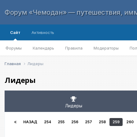
Форум «Чемодан» — путешествия, имм
Сайт
Активность
Форумы
Календарь
Правила
Модераторы
Пол
Главная
Лидеры
Лидеры
Лидеры
НАЗАД
254
255
256
257
258
259
260