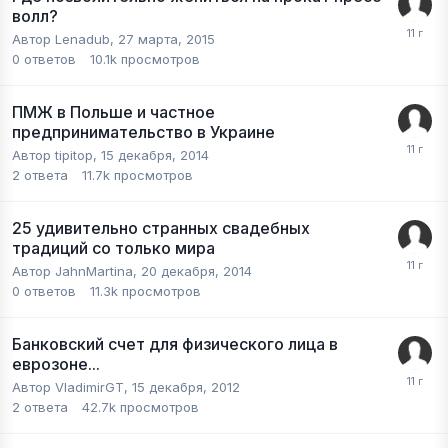
волл?
Автор
Lenadub
,
27 марта, 2015
0
ответов
10.1k
просмотров
ПМЖ в Польше и частное
предпринимательство в Украине
Автор
tipitop
,
15 декабря, 2014
2
ответа
11.7k
просмотров
25 удивительно странных свадебных
традиций со только мира
Автор
JahnMartina
,
20 декабря, 2014
0
ответов
11.3k
просмотров
Банковский счет для физического лица в
еврозоне...
Автор
VladimirGT
,
15 декабря, 2012
2
ответа
42.7k
просмотров