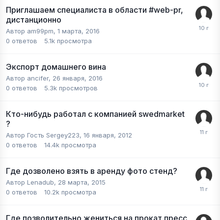
Приглашаем специалиста в области #web-pr,
дистанционно
Автор
am99pm
,
1 марта, 2016
0
ответов
5.1k
просмотра
Экспорт домашнего вина
Автор
ancifer
,
26 января, 2016
0
ответов
5.3k
просмотров
Кто-нибудь работал с компанией swedmarket
?
Автор Гость Sergey223,
16 января, 2012
0
ответов
14.4k
просмотра
Где дозволено взять в аренду фото стенд?
Автор
Lenadub
,
28 марта, 2015
0
ответов
10.2k
просмотра
Где позволительно жениться на прокат пресс