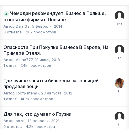
Чемодан рекомендует: Бизнес в Польше,
открытие фирмы в Польше.
Автор
Dan_GS
,
5 февраля, 2014
0
ответов
20k
просмотров
Опасности При Покупке Бизнеса В Европе, На
Примере Отеля.
Автор
Alona777
,
18 июня, 2018
1
ответ
7.4k
просмотров
Где лучше занятся бизнесом за границей,
продавая вещи.
Автор Гость irtem17,
28 августа, 2012
1
ответ
14.7k
просмотров
Для тех, кто думает о Грузии
Автор
sozol
,
12 февраля, 2021
0
ответов
4.2k
просмотра