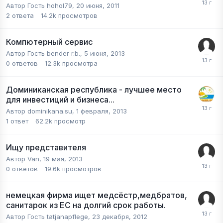
Автор Гость hohol79,
20 июня, 2011
2
ответа
14.2k
просмотров
Компютерный сервис
Автор Гость bender r.b.,
5 июня, 2013
0
ответов
12.3k
просмотра
Доминиканская республика - лучшее место
для инвестиций и бизнеса...
Автор
dominikana.su
,
1 февраля, 2013
1
ответ
62.2k
просмотр
Ищу представителя
Автор
Van
,
19 мая, 2013
0
ответов
19.6k
просмотров
немецкая фирма ищет медсёстр,медбратов,
санитарок из ЕС на долгий срок работы.
Автор Гость tatjanapflege,
23 декабря, 2012