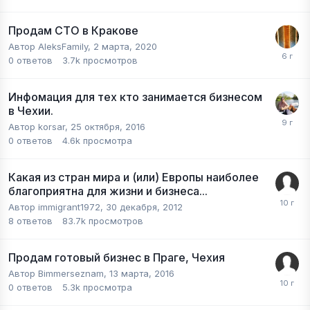
Продам СТО в Кракове
Автор
AleksFamily
,
2 марта, 2020
0
ответов
3.7k
просмотров
Инфомация для тех кто занимается бизнесом
в Чехии.
Автор
korsar
,
25 октября, 2016
0
ответов
4.6k
просмотра
Какая из стран мира и (или) Европы наиболее
благоприятна для жизни и бизнеса...
Автор
immigrant1972
,
30 декабря, 2012
8
ответов
83.7k
просмотров
Продам готовый бизнес в Праге, Чехия
Автор
Bimmerseznam
,
13 марта, 2016
0
ответов
5.3k
просмотра