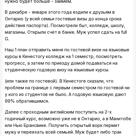
нужно будет больше - займем.
В декабре - январе этого года ездили к друзьям в
Онтарио (у всей семьи гостевые визы до конца срока
действия паспорта). Посмотрели быт, колледж, школу,
магазины. Открыли счёт в банке. Муж успел сдать на full
G.
Наш 1 план отправить меня по гостевой визе на языковые
курсы в Кенестогу колледж на 1 семестр, посмотреть
прогресс, а затем по приезду домой подаваться на
студенческую годовую визу на языковые курсы
(или также по гостевой). В Кенестоге сказали, что
проблем на границе с первым семестром по гостевой ни
у кого из студентов не было. А годовую языковую дают
99% обратившимся.
Далее с проходным английским поступить на 2-х
годичный курс, возможно уже не в Онтарио, а в Манитобе
или Нью Брансвике. Получить открытый ворк пермит
мужу и переехать всей семьей. Муж будет либо трак