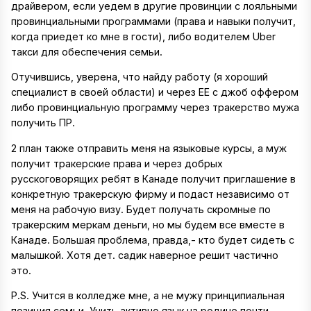
драйвером, если уедем в другие провинции с лояльными
провинциальными программами (права и навыки получит,
когда приедет ко мне в гости), либо водителем Uber
такси для обеспечения семьи.
Отучившись, уверена, что найду работу (я хороший
специалист в своей области) и через ЕЕ с джоб оффером
либо провинциальную программу через тракерство мужа
получить ПР.
2 план также отправить меня на языковые курсы, а муж
получит тракерские права и через добрых
русскоговорящих ребят в Канаде получит приглашение в
конкретную тракерскую фирму и подаст независимо от
меня на рабочую визу. Будет получать скромные по
тракерским меркам деньги, но мы будем все вместе в
Канаде. Большая проблема, правда,- кто будет сидеть с
малышкой. Хотя дет. садик наверное решит частично
это.
P.S. Учится в колледже мне, а не мужу принципиальная
позиция семьи. Учить активно язык на родине почти