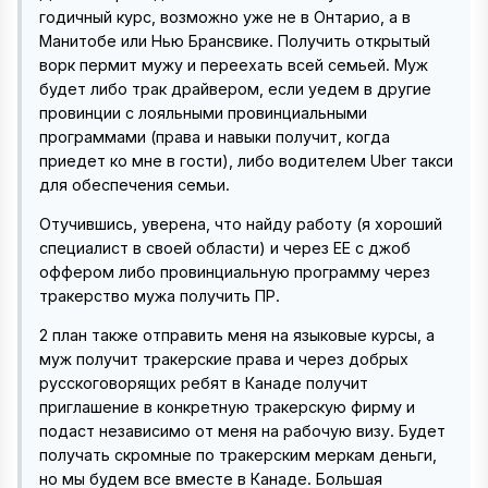
годичный курс, возможно уже не в Онтарио, а в
Манитобе или Нью Брансвике. Получить открытый
ворк пермит мужу и переехать всей семьей. Муж
будет либо трак драйвером, если уедем в другие
провинции с лояльными провинциальными
программами (права и навыки получит, когда
приедет ко мне в гости), либо водителем Uber такси
для обеспечения семьи.
Отучившись, уверена, что найду работу (я хороший
специалист в своей области) и через ЕЕ с джоб
оффером либо провинциальную программу через
тракерство мужа получить ПР.
2 план также отправить меня на языковые курсы, а
муж получит тракерские права и через добрых
русскоговорящих ребят в Канаде получит
приглашение в конкретную тракерскую фирму и
подаст независимо от меня на рабочую визу. Будет
получать скромные по тракерским меркам деньги,
но мы будем все вместе в Канаде. Большая