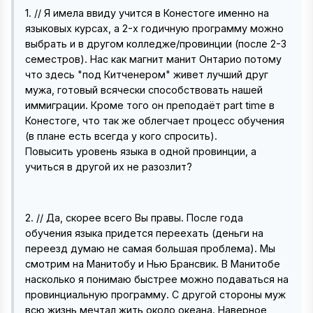
1. // Я имела ввиду учится в Конестоге именно на
языковых курсах, а 2-х годичную программу можно
выбрать и в другом колледже/провинции (после 2-3
семестров). Нас как магнит манит Онтарио потому
что здесь "под Китченером" живет лучший друг
мужа, готовый всячески способствовать нашей
иммиграции. Кроме того он преподаёт part time в
Конестоге, что так же облегчает процесс обучения
(в плане есть всегда у кого спросить).
Повысить уровень языка в одной провинции, а
учиться в другой их не разозлит?
2. // Да, скорее всего Вы правы. После года
обучения языка придется переехать (деньги на
переезд думаю не самая большая проблема). Мы
смотрим на Манитобу и Нью Брансвик. В Манитобе
насколько я понимаю быстрее можно подаваться на
провинциальную программу. С другой стороны муж
всю жизнь мечтал жить около океана. Наверное