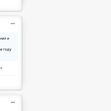
нил и
ом году
x>