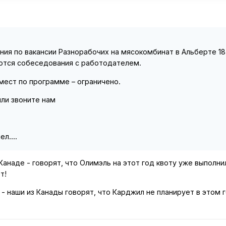
я по вакансии Разнорабочих на мясокомбинат в Альберте 18
уются собеседования с работодателем.
меcт по программе – ограничено.
или звоните нам
л....
Канаде - говорят, что Олимэль на этот год квоту уже выполни
т!
 - наши из Канады говорят, что Карджил не планирует в этом 