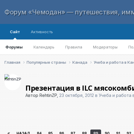
Форум «Чемодан» — путешествия, имм
Сайт
Активность
Форумы
Календарь
Правила
Модераторы
По
Главная
Популярные страны
Канада
Учеба и работа в К
Презентация в ILC мясокомб
Автор
RehtinZP
,
23 октября, 2012
в
Учеба и работа 
НАЗАД
84
85
86
87
88
89
90
91
92