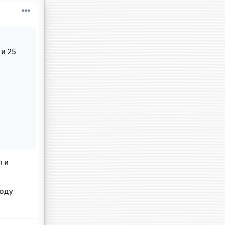
 и 25
л и
году