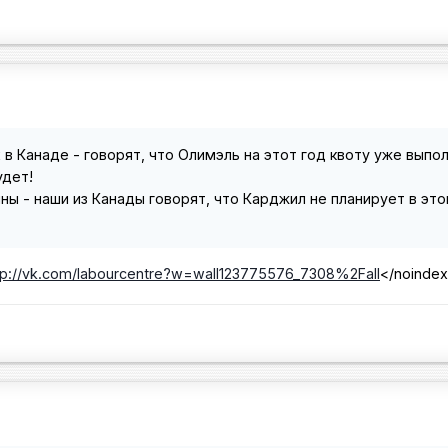
 в Канаде - говорят, что Олимэль на этот год квоту уже выпол
удет!
ны - наши из Канады говорят, что Карджил не планирует в эт
tp://vk.com/labourcentre?w=wall123775576_7308%2Fall
</noinde