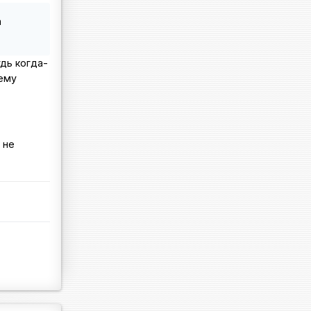
а
дь когда-
нему
 не