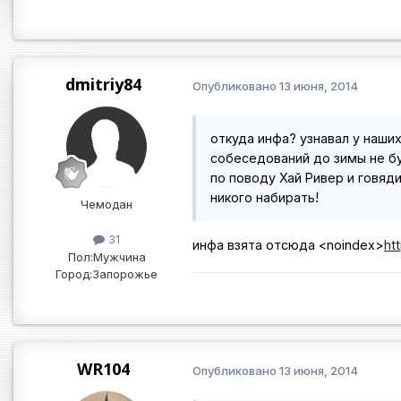
dmitriy84
Опубликовано
13 июня, 2014
откуда инфа? узнавал у наших
собеседований до зимы не б
по поводу Хай Ривер и говяди
никого набирать!
Чемодан
31
инфа взята отсюда
<noindex>
ht
Пол:
Мужчина
Город:
Запорожье
WR104
Опубликовано
13 июня, 2014