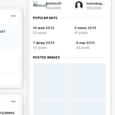
RehtinZP
nemokapitan
154 posts
125 posts
POPULAR DAYS
19 май 2013
5 июль 2013
рат
53 posts
41 posts
7 февр 2013
6 апр 2013
37 posts
34 posts
POSTED IMAGES
рограмма