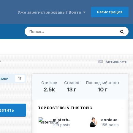
Регистрация
Уже зарегистрированы? Войти
?
Активность
чики
17
Ответов
Created
Последний ответ
2.5k
13 г
10 г
TOP POSTERS IN THIS TOPIC
ветить
misterbmw
anniaua
198 posts
155 posts