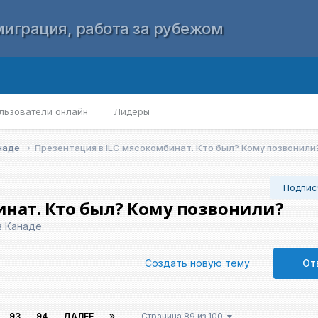
играция, работа за рубежом
льзователи онлайн
Лидеры
анаде
Презентация в ILC мясокомбинат. Кто был? Кому позвонили
Подпис
инат. Кто был? Кому позвонили?
в Канаде
Создать новую тему
От
93
94
ДАЛЕЕ
Страница 89 из 100