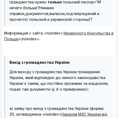
гражданства нужен
только
польский паспорт?И
ничего больше?Никаких
справок,документов,выписок,подтверждений и
прочего(с польской и украинской стороны)?
Информация с сайта
<noindex>
Украинского Консульства в
Польше
</noindex>
.
Вихід з громадянства України
Для виходу з громадянства України громадянин
України, який відповідно до чинного законодавства
України є таким, що постійно проживає за кордоном,
подає такі документи (у 4-х примірниках):
а) заяву про вихід з громадянства України (форма
20, затверджена
<noindex>
Наказом МЗС України від