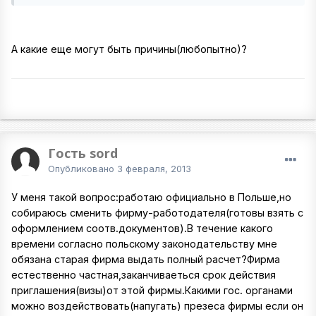
А какие еще могут быть причины(любопытно)?
Гость sord
Опубликовано
3 февраля, 2013
У меня такой вопрос:работаю официально в Польше,но
собираюсь сменить фирму-работодателя(готовы взять с
оформлением соотв.документов).В течение какого
времени согласно польскому законодательству мне
обязана старая фирма выдать полный расчет?Фирма
естественно частная,заканчиваеться срок действия
приглашения(визы)от этой фирмы.Какими гос. органами
можно воздействовать(напугать) презеса фирмы если он