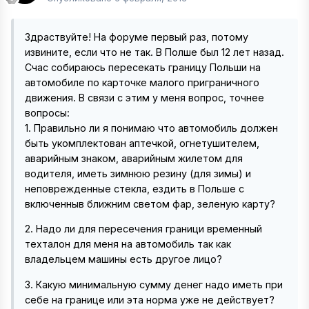
Здраствуйте! На форуме первый раз, потому
извините, если что не так. В Полше был 12 лет назад.
Счас собираюсь пересекать границу Польши на
автомобиле по карточке малого приграничного
движения. В связи с этим у меня вопрос, точнее
вопросы:
1. Правильно ли я понимаю что автомобиль должен
быть укомплектован аптечкой, огнетушителем,
аварийным знаком, аварийным жилетом для
водителя, иметь зимнюю резину (для зимы) и
неповрежденные стекла, ездить в Польше с
включенныв ближним светом фар, зеленую карту?
2. Надо ли для пересечения граници временный
техталон для меня на автомобиль так как
владельцем машины есть другое лицо?
3. Какую минимальную сумму денег надо иметь при
себе на границе или эта норма уже не действует?