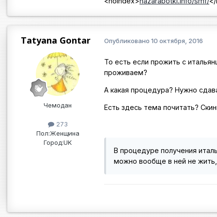
<noindex>
nazarabotki.info/smf/
</
Tatyana Gontar
Опубликовано
10 октября, 2016
То есть если прожить с итальян
проживаем?
А какая процедура? Нужно сдава
Чемодан
Есть здесь тема почитать? Скин
273
Пол:
Женщина
Город:
UK
В процедуре получения италь
можно вообще в ней не жить,