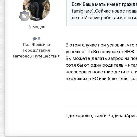
Если Ваша мать имеет гражда
famigliare).Сейчас новое пра
лет в Италии работая и платя
Чемодан
5
Пол:
Женщина
В этом случае при условии, что
Город:
Италия
успешно, то Вы получаете ВНЖ. 
Интересы:
Путешествия
Вы можете делать запрос на по
хотя бы от один родитель - ита
несовершеннолетние дети стану
входящих в ЕС или 5 лет для гр
Где хорошо, там и Родина.(Ари