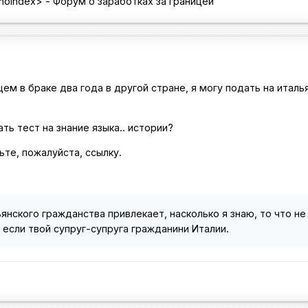
noindex>
- Форум о заработках за границей
цем в браке два года в другой стране, я могу подать на итал
ть тест на знание языка.. истории?
ьте, пожалуйста, ссылку.
янского гражданства привлекает, насколько я знаю, то что н
 если твой супруг-cупруга гражданини Италии.