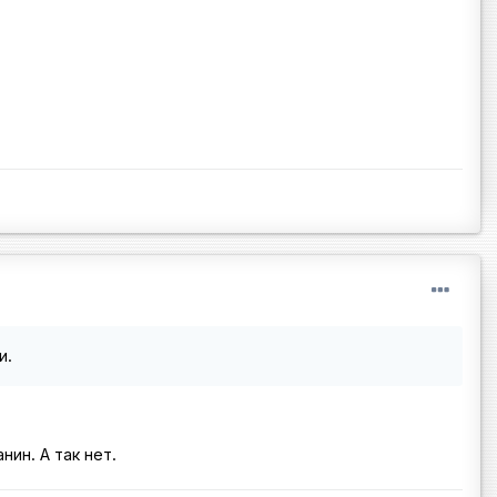
и.
нин. А так нет.