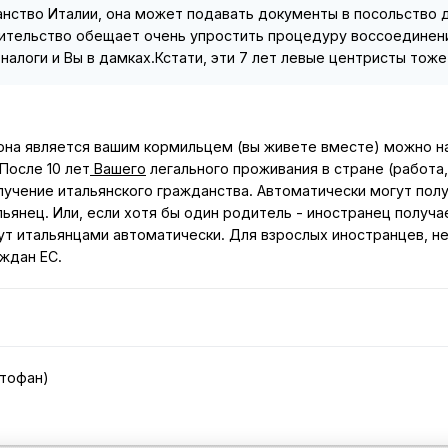
нство Италии, она может подавать документы в посольство д
вительство обещает очень упростить процедуру воссоединения,
 налоги и Вы в дамках.Кстати, эти 7 лет левые центристы тож
 она является вашим кормильцем (вы живете вместе) можно н
После 10 лет
Вашего
легального проживания в стране (работа, 
лучение итальянского гражданства. Автоматически могут пол
льянец. Или, если хотя бы один родитель - иностранец получ
т итальянцами автоматически. Для взрослых иностранцев, не
аждан ЕС.
стофан)