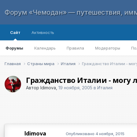
Форум «Чемодан» — путешествия, имм
Сайт
Активность
Форумы
Календарь
Правила
Модераторы
По
Главная
Страны мира
Италия
Гражданство Италии - могу 
Гражданство Италии - могу л
Автор
ldimova
,
19 ноября, 2005
в
Италия
ldimova
Опубликовано
4 ноября, 2015