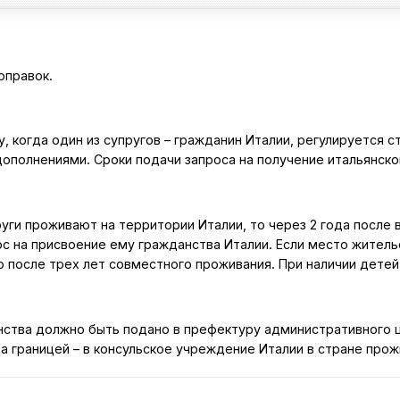
оправок.
, когда один из супругов – гражданин Италии, регулируется ст
полнениями. Сроки подачи запроса на получение итальянског
уги проживают на территории Италии, то через 2 года после 
с на присвоение ему гражданства Италии. Если место житель
 после трех лет совместного проживания. При наличии дете
тва должно быть подано в префектуру административного центра
за границей – в консульское учреждение Италии в стране прож