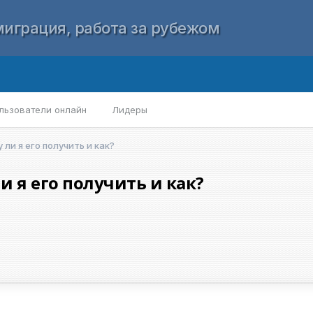
играция, работа за рубежом
льзователи онлайн
Лидеры
ли я его получить и как?
и я его получить и как?