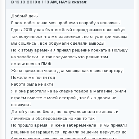
В 13.10.2019 в 1:13 AM, HAYQ сказал:
Добрый
день
В чем собственно моя проблема попробую изложить
Где в 2015 у нас был тяжёлый период жизни с женой ,и
так получилось что мы развелись , но спустя три месяца
мы сошлись , все обдумали сделали выводы
Но к этому времени я принял решение поехать в Польшу
на заработки , и так получилось что решил там
оставаться на ПМЖ
Жена приехала через два месяца как я снял квартиру
Пожили мы почти год
Работа была не ахти
Я и она работали на выкладке товара в магазине, жили
втроём вместе с моей
сестрой , так бы в двоем не
потянули .
Детей у нас не было , не получалось или не знаю , и
лечились и обследовались но как то так
Но прошло время , и жена забеременела , и мы приняли
решение возвращаться , приняли решение вернуться до
беременности, так как на зарплату бы на потянули в