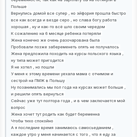
Польше
Вернулись домой все супер , но эйфория прошла быстро
все как всегда и везде серо , но слава богу работа
хорошая , ну и как-то всё шло своим чередом
К сожалению на 6 месяце ребенка потеряли
Жена конечно же очень разочарована была
Пробовали позже забеременеть опять не получалось
Жена предложила походить
на курсы польского языка ,
ну типа может пригодится
Я не хотел , но пошли
У меня к этому времени уехала мама с отчимом и
сестрой на ПМЖ в Польшу
Ну позанимались мы пол года на курсах может больше ,
и решили опять вернуться
Сейчас уже тут полтора года ,
и в чем заключается мой
вопрос
Жена хочет тут родить как будет беременна
Чтобы тихо спокойно
А я последние время занимаюсь самосьеданием ,
каждое утро у меня начинается с того , что я еду за