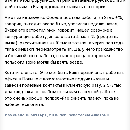
Вам на этом форуме дали прям детальное руководство к
действиям, а Вы продолжаете искать отговорки.
А вот из недавнего. Соседа достала работа, зп 2тыс +%,
говорил, выходит около 5тыс, уволился неделю назад.
Вчера его встретил муж, говорит, нашел сразу же в
конкуренции работу, зп со старта 4тыс + % (проценты
выше), рассчитывает на 10тыс в тотале, а через пол года
типа обещают пересмотреть зп. Да, у него гражданство
и большой опыт работы, но иностранца с хорошим
польским тоже могли бы взять везде.
Кстати, о опыте. Это мог быть Ваш первый опыт работы в
офисе в Польше с возможностью подучить язык и
завести полезные контакты и клиентскую базу. 2,5-3тыс
для хандлажа со слабым польским на первой работе -
это очень хорошо. попробуйте снизить планку, пока не
наберетесь опыта.
Изменено
15 октября, 2019
пользователем Анюта90