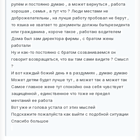
рулём и постоянно думаю , а может вернуться , работа
хорошая , семья , а тут что ? Люди местами не
доброжелательны , на лучше работу пробовал не берут ,
то языка не хватает то документы должны бытьрезидента
или гражданина , короче такое , работаю водителем
Дома был зам директора фирмы , с братом жены
работали
Ну и как-то постоянно с братом созваниваемся он
говорит возвращаться, что вы там сами видите ? Смысл
?
И вот каждый божий день я в раздумиях , думаю думаю
Может детям будет
лучше тут , а может так а может так
Самое главное жене тут спокойно она себя чувствует
защищённой , единственное что тоже не предел
мечтаний ее работа
Вот уже и голова устала от этих мыслей
Подскажите пожалуйста как выйти с подобной ситуации
Спасибо большое