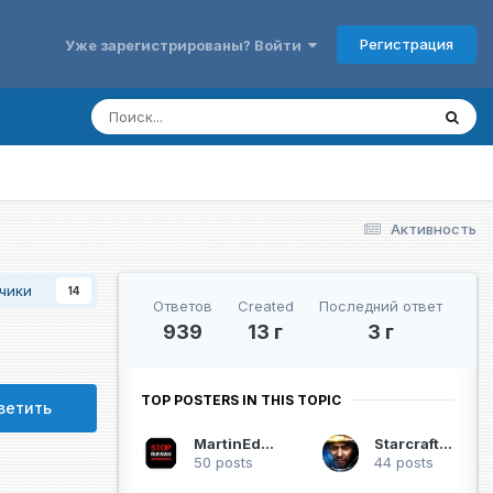
Регистрация
Уже зарегистрированы? Войти
Активность
чики
14
Ответов
Created
Последний ответ
939
13 г
3 г
TOP POSTERS IN THIS TOPIC
ветить
MartinEden
Starcrafter
50 posts
44 posts