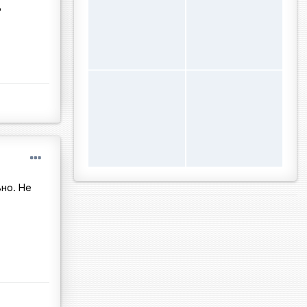
?
ьно. Не