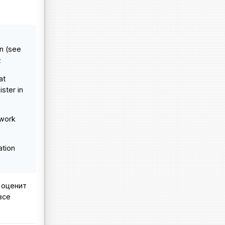
on (see
;
at
ister in
 work
ation
 оценит
все