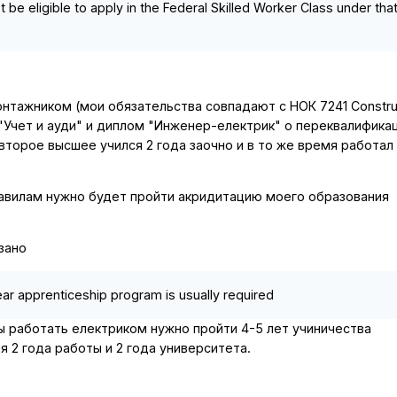
ot be eligible to apply in the Federal Skilled Worker Class under tha
онтажником (мои обязательства совпадают с НОК 7241 Constru
а "Учет и ауди" и диплом "Инженер-електрик" о переквалифика
второе высшее учился 2 года заочно и в то же время работал
равилам нужно будет пройти акридитацию моего образования
зано
ear apprenticeship program is usually required
бы работать електриком нужно пройти 4-5 лет учиничества
ня 2 года работы и 2 года университета.