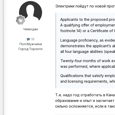
Электрики пойдут по новой прогр
Applicants to the proposed pr
A qualifying offer of employme
Чемодан
footnote 14) or a Certificate of 
19
Language proficiency, as evide
Пол:
Мужчина
demonstrates the applicant’s abi
Город:
Торонто
all four language abilities (spe
Twenty-four months of work expe
was performed, where applicable
Qualifications that satisfy emp
and licensing requirements, whi
Т.е. надо год отработать в Ка
образование и опыт и засчитает 
сильно осложняется, если в так