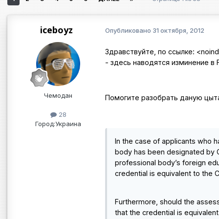
iceboyz
Опубликовано
31 октября, 2012
Здравствуйте, по ссылке:
<noin
- здесь наводятся изминение в 
Чемодан
Помогите разобрать даную цыт
28
Город:
Украина
In the case of applicants who h
body has been designated by C
professional body’s foreign edu
credential is equivalent to the 
Furthermore, should the assess
that the credential is equivalen