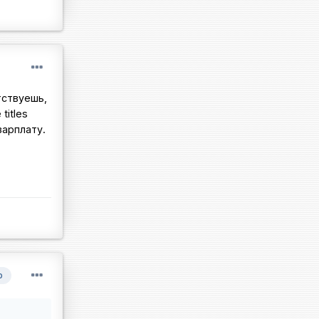
тствуешь,
titles
зарплату.
р