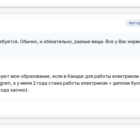
Авто
требуется. Обычно, и обязательно, разные вещи. Все у Вас норм
руют мое образование, если в Канаде для работы електриком
rogram, а у меня 2 года стажа работы електриком + диплом бух
ода заочно).