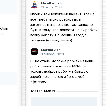
t
Micellangelo
13 июля, 2022
Інвойси теж непоганий варіант. Але це
все треба звісно розбирати, в
залежності від того що там записано.
ction
Суть в тому щоб довести що ви робили
ции
певну роботу. Не менше 30 год в
тиждень (в середньому),
MartinEden
3 января, 2023
Ні, не стане. Як почне робити на новій
роботі, напишіть листа в MPNP що
чоловік знайшов роботу з більшою
заробітною платою з його джоб
оффером.
POSTED IMAGES