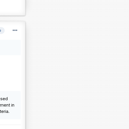
р
posed
yment in
teria.