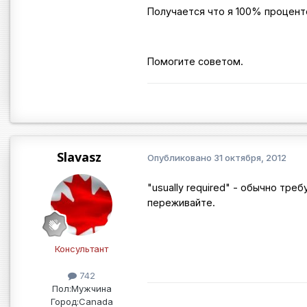
Получается что я 100% процен
Помогите советом.
Slavasz
Опубликовано
31 октября, 2012
"usually required" - обычно тре
переживайте.
Консультант
742
Пол:
Мужчина
Город:
Canada