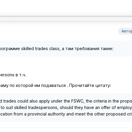
Авто
ограмме skilled trades class, а там требования такие:
ersons в т.ч.
аму по которой им подаваться . Прочитайте цитату:
led trades could also apply under the FSWC, the criteria in the pro
o suit skilled tradespersons, should they have an offer of emplo
fication from a provincial authority and meet the other proposed cri