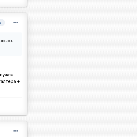
р
ально.
 нужно
галтера +