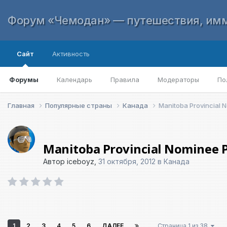
Форум «Чемодан» — путешествия, имм
Сайт
Активность
Форумы
Календарь
Правила
Модераторы
По
Главная
Популярные страны
Канада
Manitoba Provincial
Manitoba Provincial Nominee
Автор
iceboyz
,
31 октября, 2012
в
Канада
1
2
3
4
5
6
ДАЛЕЕ
Страница 1 из 38