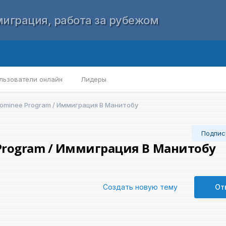
играция, работа за рубежом
льзователи онлайн
Лидеры
 Nominee Program / Иммиграция В Манитобу
Подпис
 Program / Иммиграция В Манитобу
Создать новую тему
От