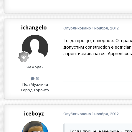
ichangelo
Опубликовано
1 ноября, 2012
Тогда проще, наверное. Отправ
допустим construction electrician
апрентисы значатся. Apprentice
Чемодан
19
Пол:
Мужчина
Город:
Торонто
iceboyz
Опубликовано
1 ноября, 2012
Тогда проще, наверное. Отпр