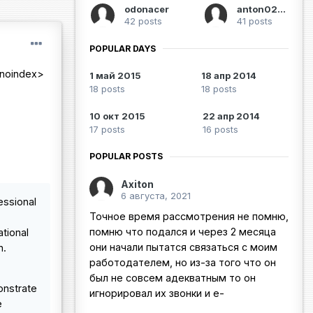
odonacer
anton0208
42 posts
41 posts
POPULAR DAYS
/noindex>
1 май 2015
18 апр 2014
18 posts
18 posts
10 окт 2015
22 апр 2014
17 posts
16 posts
POPULAR POSTS
Axiton
6 августа, 2021
essional
Точное время рассмотрения не помню,
помню что подался и через 2 месяца
ational
они начали пытатся связаться с моим
n.
работодателем, но из-за того что он
был не совсем адекватным то он
onstrate
игнорировал их звонки и е-
e