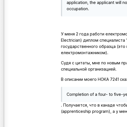
application, the applicant will n
occupation.
У меня 2 года работи електром
Electrician) диплом специалист
государственного образца (это 
електромонтажником).
Судя с цитаты, мне по новым п
специальной организацией.
В описании моего НОКА 7241 ска
Completion of a four- to five-y
. Получается, что в канаде что
(apprenticeship program), а у ме