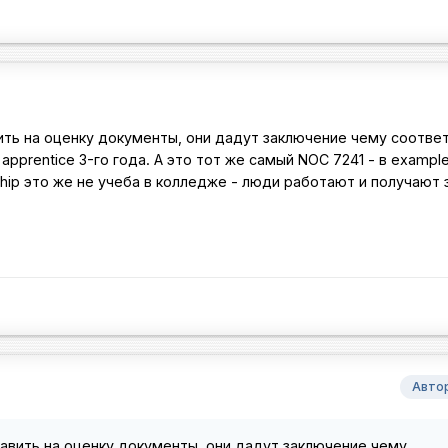
ить на оценку документы, они дадут заключение чему соотве
 apprentice 3-го года. А это тот же самый NOC 7241 - в example 
ship это же не учеба в колледже - люди работают и получают 
Авто
авить на оценку документы, они дадут заключение чему