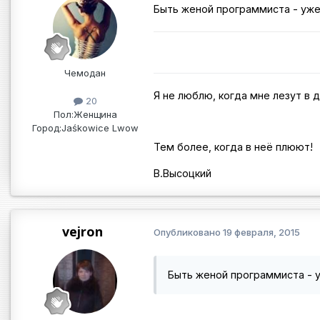
Быть женой программиста - уже
Чемодан
Я не люблю, когда мне лезут в 
20
Пол:
Женщина
Город:
Jaśkowice Lwow
Тем более, когда в неё плюют!
В.Высоцкий
vejron
Опубликовано
19 февраля, 2015
Быть женой программиста - у