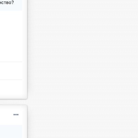
нство?