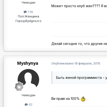
Чемодан
Может просто клуб жен???? Я в
1.5k
Пол:
Женщина
Город:
Bydgoszcz
Делай сегодня то, что другие не
Myshynya
Опубликовано
19 февраля, 2015
Быть женой программиста - у
Чемодан
Ви праві на 100%
62