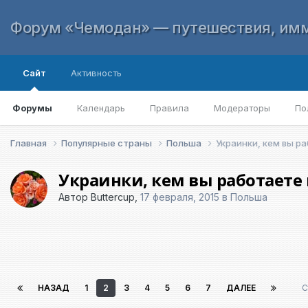
Форум «Чемодан» — путешествия, имм
Сайт
Активность
Форумы
Календарь
Правила
Модераторы
По
Главная
Популярные страны
Польша
Украинки, кем вы р
Украинки, кем вы работаете
Автор
Buttercup
,
17 февраля, 2015
в
Польша
НАЗАД
1
2
3
4
5
6
7
ДАЛЕЕ
С