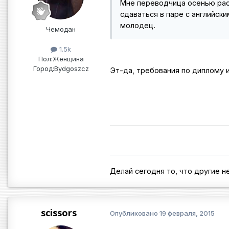
Мне переводчица осенью рас
сдаваться в паре с английским
молодец.
Чемодан
1.5k
Пол:
Женщина
Город:
Bydgoszcz
Эт-да, требования по диплому и
Делай сегодня то, что другие не
scissors
Опубликовано
19 февраля, 2015