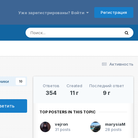
Регистрация
Уже зарегистрированы? Войти
Активность
чики
10
Ответов
Created
Последний ответ
354
11 г
9 г
ветить
TOP POSTERS IN THIS TOPIC
vejron
marysiaM
31 posts
28 posts