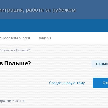
играция, работа за рубежом
льзователи онлайн
Лидеры
аботаете в Польше?
 в Польше?
Подпис
Создать новую тему
От
траница 2 из 15