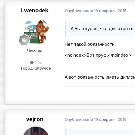
Lweno4ek
Опубликовано
19 февраля, 2015
А Вы в курсе, что для этого
Нет такой обязанности.
Чемодан
<noindex>
Вот пруф.
</noindex>
1.5k
Город:
Katowice
А вот обязанность иметь дипло
vejron
Опубликовано
19 февраля, 2015