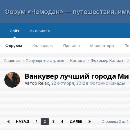
Форум «Чемодан» — путешествия, имм
Сайт
Активность
Форумы
Календарь
Правила
Модераторы
По
Главная
Популярные страны
Канада
Фотомир Канады
Ванкувер лучший города Мир
Автор
Relax
,
22 октября, 2012
в
Фотомир Канады
НАЗАД
1
2
3
4
ДАЛЕЕ
Страница 2 из 