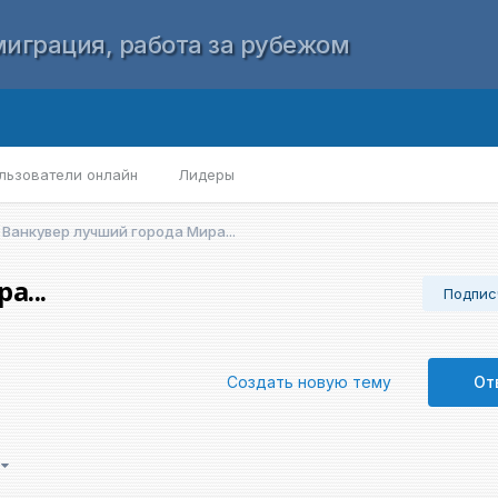
играция, работа за рубежом
льзователи онлайн
Лидеры
Ванкувер лучший города Мира...
а...
Подпис
Создать новую тему
От
4