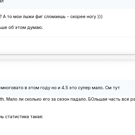
ал
е? А то мои лыжи фиг сломаешь - скорее ногу )))
ьше об этом думаю.
о многовато в этом году но и 4.5 это супер мало. См тут
epth. Мало ли сколько его за сезон падало. БОльшая часть все р
ь статистика такая: