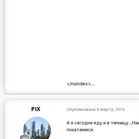
</noindex>
...
PIX
Опубликовано
6 марта, 2013
А я сегодня еду и в тяпницу...Н
покатаемся.