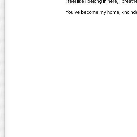
I feel like I belong in here, I brea
You’ve become my home,
<noind