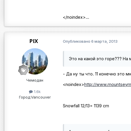
</noindex>
...
PIX
Опубликовано
6 марта, 2013
Это на какой это горе??? На 
- Да ну ты что. 11 конечно это м
Чемодан
<noindex>
http://www.mountseym
1.6k
Город:
Vancouver
Snowfall 12/13= 1139 cm