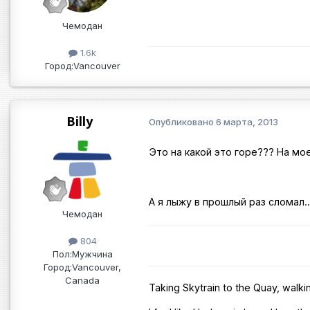
Чемодан
1.6k
Город:
Vancouver
Billy
Опубликовано
6 марта, 2013
Это на какой это горе??? На моей
А я лыжу в прошлый раз сломал..
Чемодан
804
Пол:
Мужчина
Город:
Vancouver,
Canada
Taking Skytrain to the Quay, walki