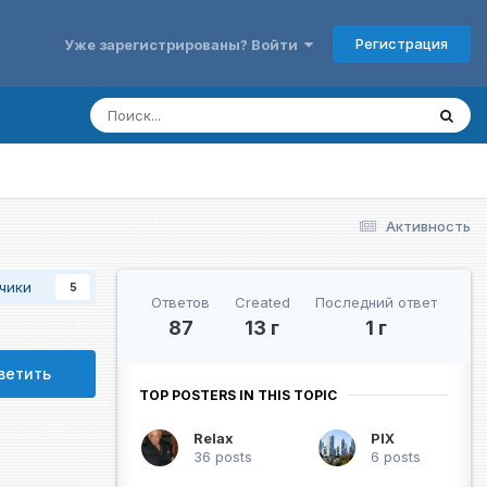
Регистрация
Уже зарегистрированы? Войти
Активность
чики
5
Ответов
Created
Последний ответ
87
13 г
1 г
ветить
TOP POSTERS IN THIS TOPIC
Relax
PIX
36 posts
6 posts