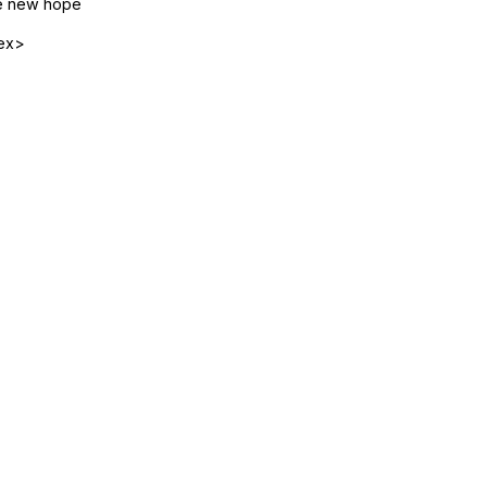
the new hope
ex>