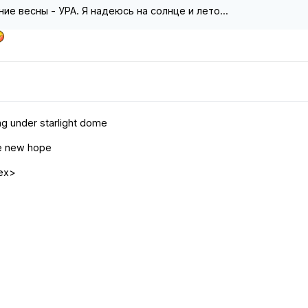
ие весны - УРА. Я надеюсь на солнце и лето...
ng under starlight dome
the new hope
ex>