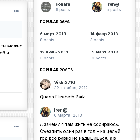
sonara
Iren@
6 posts
5 posts
POPULAR DAYS
6 март 2013
14 февр 2013
8 posts
3 posts
боты можно
13 июль 2013
5 март 2013
об и
3 posts
3 posts
POPULAR POSTS
Vikki2710
22 октября, 2012
Queen Elizabeth Park
Iren@
6 марта, 2013
А зачем? я там жить не собираюсь.
Съездить один раз в год - на целый
год все равно не надышишься, а в