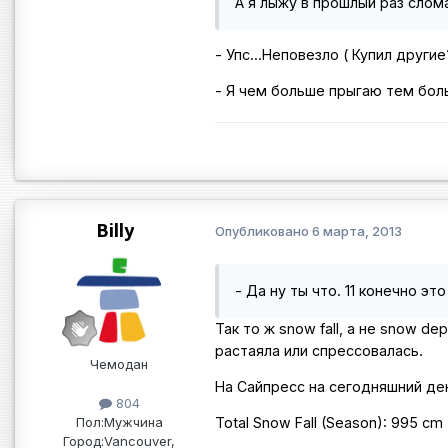
А я лыжу в прошлый раз слом
- Упс...Неповезло ( Купил други
- Я чем больше прыгаю тем бол
Billy
Опубликовано
6 марта, 2013
- Да ну ты что. 11 конечно эт
Так то ж snow fall, а не snow d
растаяла или спрессовалась.
Чемодан
На Сайпресс на сегодняшний ден
804
Пол:
Мужчина
Total Snow Fall (Season): 995 cm
Город:
Vancouver,