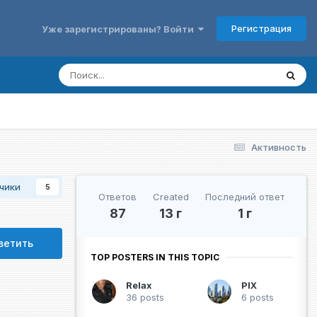
Регистрация
Уже зарегистрированы? Войти
Активность
чики
5
Ответов
Created
Последний ответ
87
13 г
1 г
ветить
TOP POSTERS IN THIS TOPIC
Relax
PIX
36 posts
6 posts