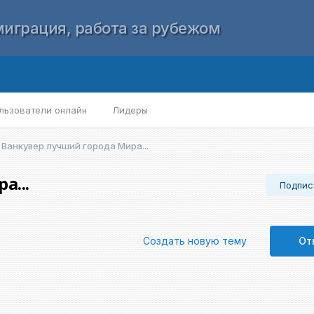
играция, работа за рубежом
льзователи онлайн
Лидеры
Ванкувер лучший города Мира...
а...
Подпис
Создать новую тему
От