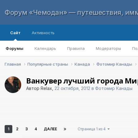
Форум «Чемодан» — путешествия, имм
Сайт
Активность
Форумы
Календарь
Правила
Модераторы
По
Главная
Популярные страны
Канада
Фотомир Канады
Ванкувер лучший города Мир
Автор
Relax
,
22 октября, 2012
в
Фотомир Канады
1
2
3
4
ДАЛЕЕ
Страница 1 из 4