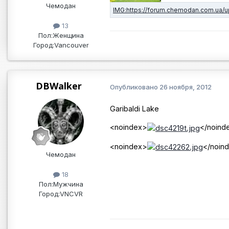
Чемодан
13
Пол:
Женщина
Город:
Vancouver
DBWalker
Опубликовано
26 ноября, 2012
Garibaldi Lake
<noindex>
</noind
<noindex>
</noin
Чемодан
18
Пол:
Мужчина
Город:
VNCVR