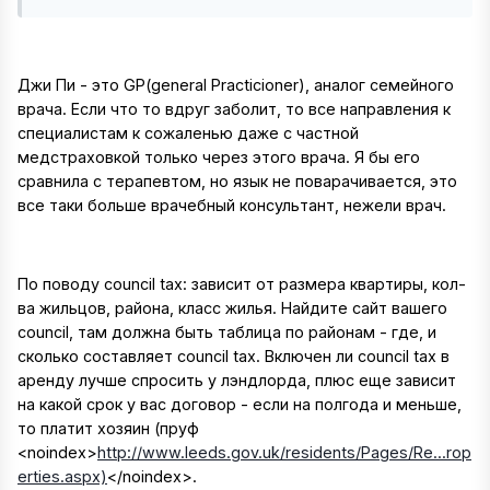
Джи Пи - это GP(general Practicioner), аналог семейного
врача. Если что то вдруг заболит, то все направления к
специалистам к сожаленью даже с частной
медстраховкой только через этого врача. Я бы его
сравнила с терапевтом, но язык не поварачивается, это
все таки больше врачебный консультант, нежели врач.
По поводу council tax: зависит от размера квартиры, кол-
ва жильцов, района, класс жилья. Найдите сайт вашего
council, там должна быть таблица по районам - где, и
сколько составляет council tax. Включен ли council tax в
аренду лучше спросить у лэндлорда, плюс еще зависит
на какой срок у вас договор - если на полгода и меньше,
то платит хозяин (пруф
<noindex>
http://www.leeds.gov.uk/residents/Pages/Re...rop
erties.aspx)
</noindex>
.