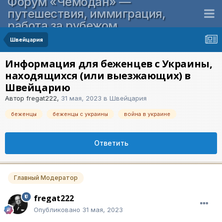
Форум «Чемодан» —
путешествия, иммиграция,
работа за рубежом
Швейцария
Информация для беженцев с Украины,
находящихся (или выезжающих) в
Швейцарию
Автор
fregat222
,
31 мая, 2023
в
Швейцария
беженцы
беженцы с украины
война в украине
Ответить
Главный Модератор
fregat222
Опубликовано
31 мая, 2023