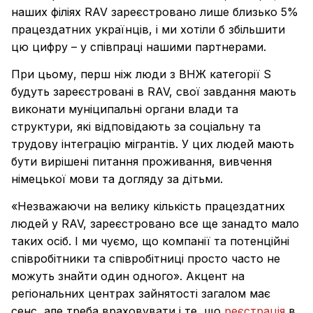
наших філіях RAV зареєстровано лише близько 5%
працездатних українців, і ми хотіли б збільшити
цю цифру – у співпраці нашими партнерами.
При цьому, перш ніж люди з ВНЖ категорії S
будуть зареєстровані в RAV, свої завдання мають
виконати муніципальні органи влади та
структури, які відповідають за соціальну та
трудову інтеграцію мігрантів. У цих людей мають
бути вирішені питання проживання, вивчення
німецької мови та догляду за дітьми.
«Незважаючи на велику кількість працездатних
людей у RAV, зареєстровано все ще занадто мало
таких осіб. І ми чуємо, що компанії та потенційні
співробітники та співробітниці просто часто не
можуть знайти один одного». Акцент на
регіональних центрах зайнятості загалом має
сенс, але треба враховувати і те, що
реєстрація
в