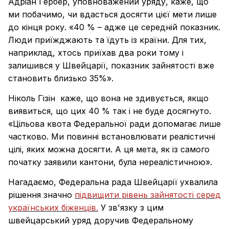
Адріан Гербер, уповноважений уряду, каже, що
ми побачимо, чи вдасться досягти цієї мети лише
до кінця року. «40 % – адже це середній показник.
Люди приїжджають та їдуть із країни. Для тих,
наприклад, хтось приїхав два роки тому і
залишився у Швейцарії, показник зайнятості вже
становить близько 35%».
Ніколь Гізін каже, що вона не здивується, якщо
виявиться, що цих 40 % так і не буде досягнуто.
«Цільова квота Федеральної ради допомагає лише
частково. Ми повинні встановлювати реалістичні
цілі, яких можна досягти. А ця мета, як із самого
початку заявили кантони, була нереалістичною».
Нагадаємо, Федеральна рада Швейцарії ухвалила
рішення значно
підвищити рівень зайнятості серед
українських біженців.
У зв'язку з цим
швейцарський уряд доручив Федеральному