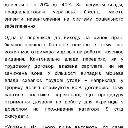
довести її з 20% до 40%. За задумом влади,
працевлаштовані українські біженці мають
знизити навантаження на систему соціального
забезпечення.
Одна із перешкод до виходу на ринок праці
більшої кількості біженців полягає в тому, що
кожен має отримувати дозвіл на роботу, пояснює
видання. Кантональна влада перевіряє, як у
трудовому договорі вказана зарплата, чи не
занижена вона. У більшості випадків місцева
влада схвалює трудові угоди – наприклад, у
Цюриху дозвіл отримують 90% договорів. Тому
частина політиків переконані, що процедуру
отримання дозволу на роботу для українців з
дозволом на проживання категорії S слід
скасувати.
«Українці від цього лише виграють, бо саме