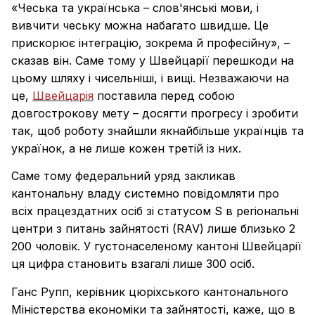
«Чеська та українська – слов'янські мови, і
вивчити чеську можна набагато швидше. Це
прискорює інтеграцію, зокрема й професійну», –
сказав він. Саме тому у Швейцарії перешкоди на
цьому шляху і чисельніші, і вищі. Незважаючи на
це,
Швейцарія
поставила перед собою
довгострокову мету – досягти прогресу і зробити
так, щоб роботу знайшли якнайбільше українців та
українок, а не лише кожен третій із них.
Саме тому федеральний уряд закликав
кантональну владу системно повідомляти про
всіх працездатних осіб зі статусом S в регіональні
центри з питань зайнятості (RAV) лише близько 2
200 чоловік. У густонаселеному кантоні Швейцарії
ця цифра становить взагалі лише 300 осіб.
Ганс Рупп, керівник цюріхського кантонального
Міністерства економіки та зайнятості, каже, що в