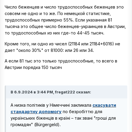
Число беженцев и число трудоспособных беженцев это
совсем не одно и то же. По немецкой статистике,
трудоспособных примерно 55%. Если указанная 81
тысяча это общее число беженцев-украинцев в Австрии,
то трудоспособных из них где-то 44-45 тысяч.
Кроме того, ни одно из чисел (21184 или 21184+6016) не
дает "около 30%" от 81000: или 26 или 34.
А если 81 тыс это только трудоспособные, то всего в
Австрии порядка 150 тысяч
В 6.9.2024 в 3:44 PM, fregat222 сказал:
А низка політиків у Німеччині закликала
скасувати
стандартну допомогу
по безробіттю для
українських біженців в країні – так звані "гроші для
громадян" (Bürgergeld).