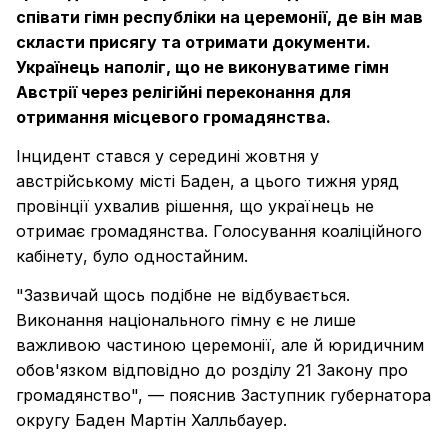
співати гімн республіки на церемонії, де він мав
скласти присягу та отримати документи.
Українець наполіг, що не виконуватиме гімн
Австрії через релігійні переконання для
отримання місцевого громадянства.
Інцидент стався у середині жовтня у
австрійському місті Баден, а цього тижня уряд
провінції ухвалив рішення, що українець не
отримає громадянства. Голосування коаліційного
кабінету, було одностайним.
"Зазвичай щось подібне не відбувається.
Виконання національного гімну є не лише
важливою частиною церемонії, але й юридичним
обов'язком відповідно до розділу 21 Закону про
громадянство", — пояснив Заступник губернатора
округу Баден Мартін Халльбауер.