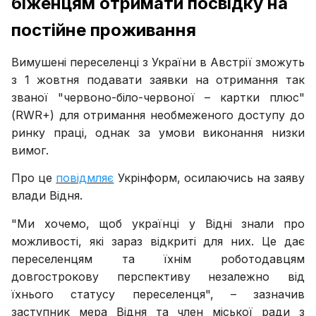
біженцям отримати посвідку на
постійне проживання
Вимушені переселенці з України в Австрії зможуть
з 1 жовтня подавати заявки на отримання так
званої "червоно-біло-червоної – картки плюс"
(RWR+) для отримання необмеженого доступу до
ринку праці, однак за умови виконання низки
вимог.
Про це
повідмляє
Укрінформ, осилаючись на заяву
влади Відня.
"Ми хочемо, щоб українці у Відні знали про
можливості, які зараз відкриті для них. Це дає
переселенцям та їхнім роботодавцям
довгострокову перспективу незалежно від
їхнього статусу переселенця", – зазначив
заступник мера Відня та член міської ради з