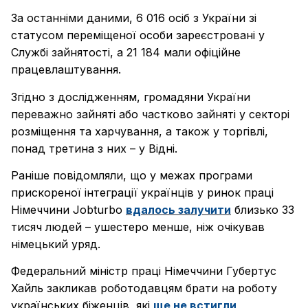
За останніми даними, 6 016 осіб з України зі
статусом переміщеної особи зареєстровані у
Службі зайнятості, а 21 184 мали офіційне
працевлаштування.
Згідно з дослідженням, громадяни України
переважно зайняті або частково зайняті у секторі
розміщення та харчування, а також у торгівлі,
понад третина з них – у Відні.
Раніше повідомляли, що у межах програми
прискореної інтеграції українців у ринок праці
Німеччини Jobturbo
вдалось залучити
близько 33
тисяч людей – ушестеро менше, ніж очікував
німецький уряд.
Федеральний міністр праці Німеччини Губертус
Хайль закликав роботодавцям брати на роботу
українських біженців, які
ще не встигли