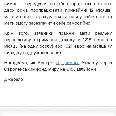
вимог – передусім потрібно протягом останніх
двох років пропрацювати принаймні 12 місяців,
маючи повне страхування та повну зайнятість та
мати змогу забезпечити себе самостійно.
Крім того, заявники повинні мати реальну
перспективу отримання доходу в 1218 євро на
місяць (на одну особу) або 1921 євро на місяць (у
випадку подружньої пари).
Нагадаємо, як Австрія
підтримала
Україну через
Європейський фонд миру на €153 мільйони
Джерело