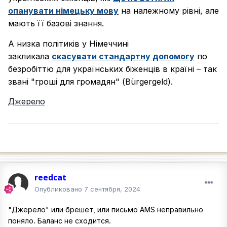
опанувати німецьку мову
на належному рівні, але
мають її базові знання.
А низка політиків у Німеччині
закликала
скасувати стандартну допомогу
по
безробіттю для українських біженців в країні – так
звані "гроші для громадян" (Bürgergeld).
Джерело
reedcat
Опубликовано
7 сентября, 2024
"Джерело" или брешет, или письмо AMS неправильно
поняло. Баланс не сходится.