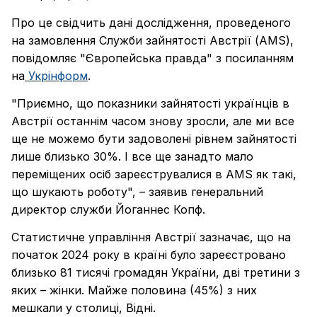
Про це свідчить дані дослідження, проведеного
на замовлення Служби зайнятості Австрії (AMS),
повідомляє "Європейська правда" з посиланням
на
Укрінформ
.
"Приємно, що показники зайнятості українців в
Австрії останнім часом знову зросли, але ми все
ще не можемо бути задоволені рівнем зайнятості
лише близько 30%. І все ще занадто мало
переміщених осіб зареєструвалися в AMS як такі,
що шукають роботу", – заявив генеральний
директор служби Йоганнес Копф.
Статистичне управління Австрії зазначає, що на
початок 2024 року в країні було зареєстровано
близько 81 тисячі громадян України, дві третини з
яких – жінки. Майже половина (45%) з них
мешкали у столиці, Відні.