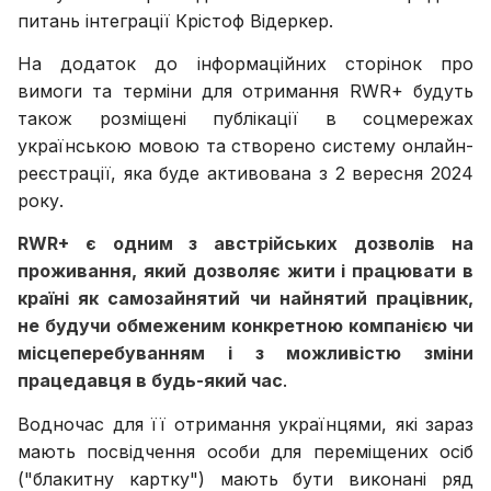
питань інтеграції Крістоф Відеркер.
На додаток до інформаційних сторінок про
вимоги та терміни для отримання RWR+ будуть
також розміщені публікації в соцмережах
українською мовою та створено систему онлайн-
реєстрації, яка буде активована з 2 вересня 2024
року.
RWR+ є одним з австрійських дозволів на
проживання, який дозволяє жити і працювати в
країні як самозайнятий чи найнятий працівник,
не будучи обмеженим конкретною компанією чи
місцеперебуванням і з можливістю зміни
працедавця в будь-який час
.
Водночас для її отримання українцями, які зараз
мають посвідчення особи для переміщених осіб
("блакитну картку") мають бути виконані ряд